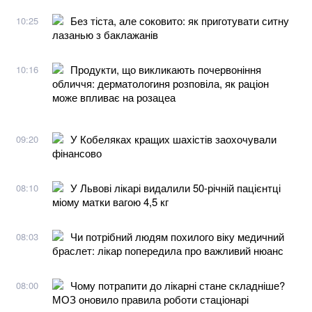
Без тіста, але соковито: як приготувати ситну
10:25
лазанью з баклажанів
Продукти, що викликають почервоніння
10:16
обличчя: дерматологиня розповіла, як раціон
може впливає на розацеа
У Кобеляках кращих шахістів заохочували
09:20
фінансово
У Львові лікарі видалили 50-річній пацієнтці
08:10
міому матки вагою 4,5 кг
Чи потрібний людям похилого віку медичний
08:03
браслет: лікар попередила про важливий нюанс
Чому потрапити до лікарні стане складніше?
08:00
МОЗ оновило правила роботи стаціонарі