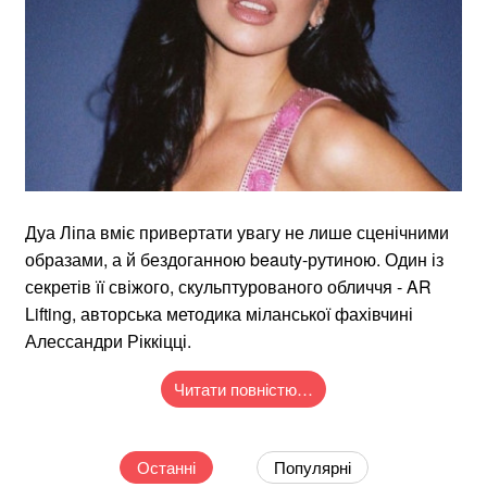
Дуа Ліпа вміє привертати увагу не лише сценічними
образами, а й бездоганною beauty-рутиною. Один із
секретів її свіжого, скульптурованого обличчя - AR
Lifting, авторська методика міланської фахівчині
Алессандри Ріккіцці.
Читати повністю…
Останні
Популярні