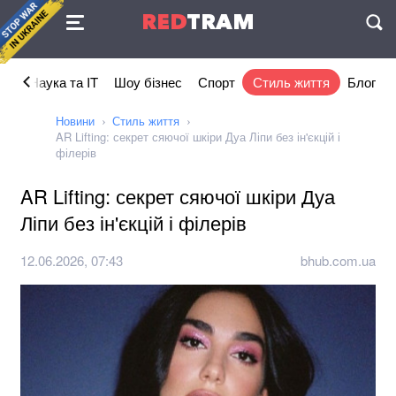
Угода
RED
TRAM
П
ка
Наука та IT
Шоу бізнес
Спорт
Стиль життя
Блог
Новини
Стиль життя
AR Lifting: секрет сяючої шкіри Дуа Ліпи без ін'єкцій і
філерів
AR Lifting: секрет сяючої шкіри Дуа
Ліпи без ін'єкцій і філерів
12.06.2026, 07:43
bhub.com.ua