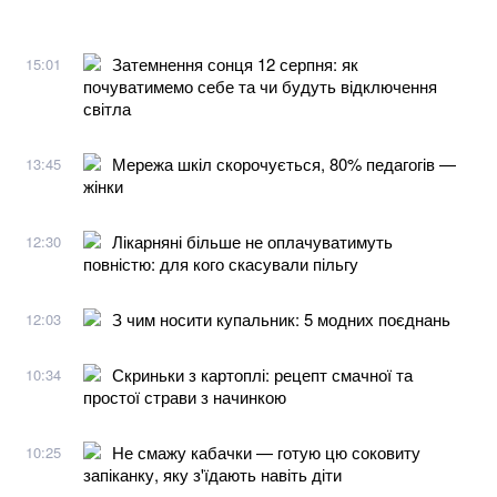
Затемнення сонця 12 серпня: як
15:01
почуватимемо себе та чи будуть відключення
світла
Мережа шкіл скорочується, 80% педагогів —
13:45
жінки
Лікарняні більше не оплачуватимуть
12:30
повністю: для кого скасували пільгу
З чим носити купальник: 5 модних поєднань
12:03
Скриньки з картоплі: рецепт смачної та
10:34
простої страви з начинкою
Не смажу кабачки — готую цю соковиту
10:25
запіканку, яку з'їдають навіть діти