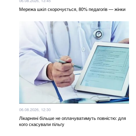
06.08.2026, 13:45
100% фальсифікат: у Тернополі продають масло з
Мережа шкіл скорочується, 80% педагогів — жінки
заводу, який давно перетворився на руїни
Більше новин
06.08.2026, 12:30
Лікарняні більше не оплачуватимуть повністю: для
кого скасували пільгу