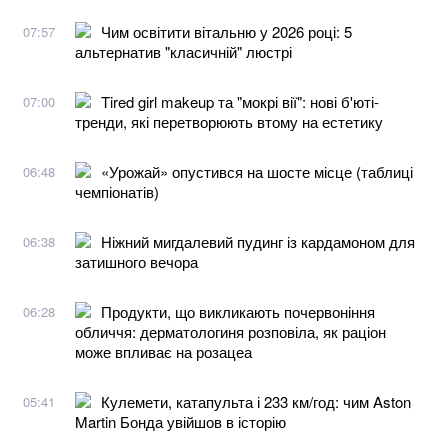
Чим освітити вітальню у 2026 році: 5
07:57
альтернатив "класичній" люстрі
Tired girl makeup та "мокрі вії": нові б'юті-
07:00
тренди, які перетворюють втому на естетику
«Урожай» опустився на шосте місце (таблиці
06:48
чемпіонатів)
Ніжний мигдалевий пудинг із кардамоном для
06:38
затишного вечора
Продукти, що викликають почервоніння
06:28
обличчя: дерматологиня розповіла, як раціон
може впливає на розацеа
Кулемети, катапульта і 233 км/год: чим Aston
05:41
Martin Бонда увійшов в історію