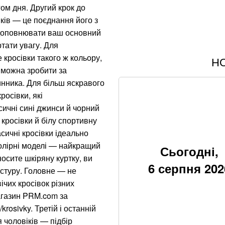
гом дня. Другий крок до
ків — це поєднання його з
доповнювати ваш основний
тати увагу. Для
кросівки такого ж кольору,
Н
Після нічної атак
т можна зробити за
пожежі: що відом
нника. Для більш яскравого
росівки, які
В МЗС заявили, 
вирвані з контекс
сичні сині джинси й чорний
кросівки й білу спортивну
Стефанішина про
асичні кросівки ідеально
колірні моделі — найкращий
Сьогодні,
Знищені печі, скл
осите шкіряну куртку, ви
6 серпня 202
"Епіцентру"
кстуру. Головне — не
чих кросівок різних
Без води не вижи
магазин PRM.com за
krosivky. Третій і останній
Рф знищила скла
я чоловіків — підбір