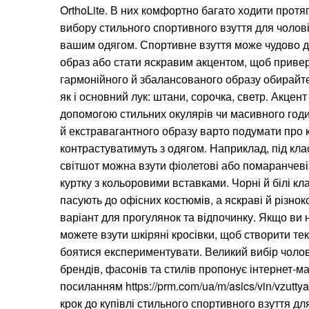
OrthoLite. В них комфортно багато ходити протя
вибору стильного спортивного взуття для чолові
вашим одягом. Спортивне взуття може чудово 
образ або стати яскравим акцентом, щоб привер
гармонійного й збалансованого образу обирайте 
як і основний лук: штани, сорочка, светр. Акцен
допомогою стильних окулярів чи масивного годи
й екстравагантного образу варто подумати про к
контрастуватимуть з одягом. Наприклад, під кла
світшот можна взути фіолетові або помаранчеві 
куртку з кольоровими вставками. Чорні й білі кл
пасують до офісних костюмів, а яскраві й різно
варіант для прогулянок та відпочинку. Якщо ви н
можете взути шкіряні кросівки, щоб створити те
боятися експериментувати. Великий вибір чолові
брендів, фасонів та стилів пропонує інтернет-
посиланням https://prm.com/ua/m/asics/vin/vzuttya/
крок до купівлі стильного спортивного взуття дл