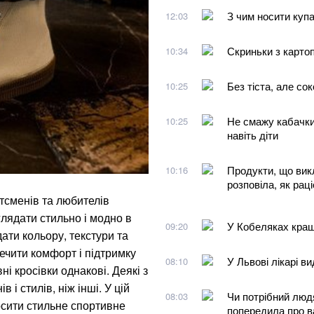
З чим носити куп
12:03
Скриньки з картоп
10:34
Без тіста, але со
10:25
Не смажу кабачки 
10:25
навіть діти
Продукти, що вик
10:16
розповіла, як рац
тсменів та любителів
глядати стильно і модно в
У Кобеляках кращ
09:20
ати кольору, текстури та
ечити комфорт і підтримку
У Львові лікарі ви
08:10
ні кросівки однакові. Деякі з
 і стилів, ніж інші. У цій
Чи потрібний люд
08:03
носити стильне спортивне
попередила про 