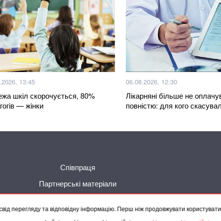
Понад 20 років шу
Олексій Юков – к
Радник Зеленсько
«Епіцентр» під ча
Росія може змінит
.2026, 13:45
06.08.2026, 12:30
водопостачання 
жа шкіл скорочується, 80%
Лікарняні більше не оплач
гогів — жінки
повністю: для кого скасувал
Як отримати стату
інструкція у 2026 
У Польщі заклика
Більше новин
Білого орла
Співпраця
Вже 24 серпня ук
Партнерські матеріали
від перегляду та відповідну інформацію. Перш ніж продовжувати користуват