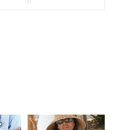
31
д час обстрілу Київщини
 дозволила передати Україні судно Caffa
ої збитої: Повітряні сили ЗСУ озвучили деталі
Київщині знищив склади великих компаній: які
есу
 через посуху з-під води виринули кораблі часів
йни
тін, ні одягу: балістика РФ знищила склади PUMA
а пожежників із сусідніх регіонів: на Київщині
пожежі після удару рф