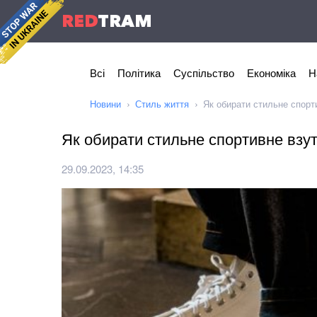
RED
TRAM
Всі
Політика
Суспільство
Економіка
Н
Новини
Стиль життя
Як обирати стильне спорти
Як обирати стильне спортивне взут
29.09.2023, 14:35