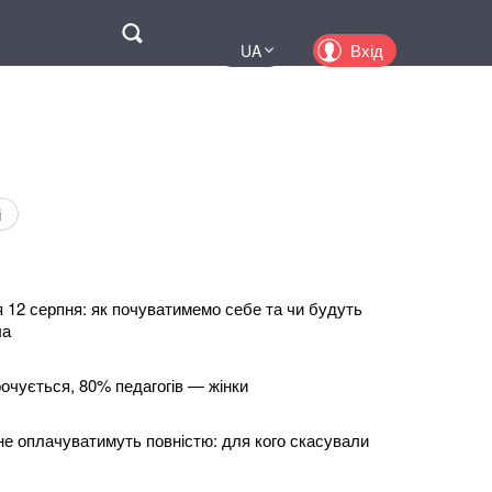
Поиск
Вхід
UA
EN
PL
KZ
RU
і
 12 серпня: як почуватимемо себе та чи будуть
ла
очується, 80% педагогів — жінки
не оплачуватимуть повністю: для кого скасували