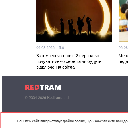
06.08.2026, 15:01
06.08
Затемнення сонця 12 серпня: як
Мере
почуватимемо себе та чи будуть
педа
відключення світла
RED
TRAM
© 2004-2026 Redtram, Ltd.
Наш веб-сайт використовує файли cookie, щоб забезпечити ваш дос