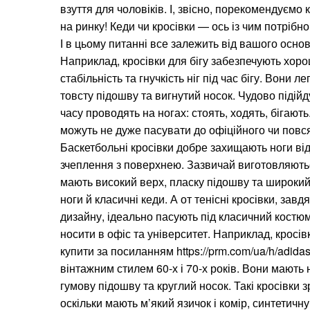
взуття для чоловіків. І, звісно, порекомендуємо
на ринку! Кеди чи кросівки — ось із чим потрібн
І в цьому питанні все залежить від вашого основ
Наприклад, кросівки для бігу забезпечують хор
стабільність та гнучкість ніг під час бігу. Вони л
товсту підошву та вигнутий носок. Чудово підійд
часу проводять на ногах: стоять, ходять, бігають
можуть не дуже пасувати до офіційного чи повс
Баскетбольні кросівки добре захищають ноги ві
зчеплення з поверхнею. Зазвичай виготовляютьс
мають високий верх, пласку підошву та широки
ноги й класичні кеди. А от тенісні кросівки, зав
дизайну, ідеально пасують під класичний костюм
носити в офіс та університет. Наприклад, кросів
купити за посиланням https://prm.com/ua/h/adidas
вінтажним стилем 60-х і 70-х років. Вони мають
гумову підошву та круглий носок. Такі кросівки з
оскільки мають м’який язичок і комір, синтетичну