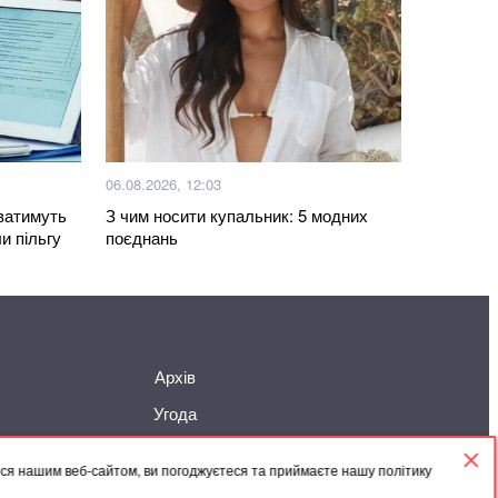
кав і повертав тіла полеглих воїнів. Загинув
ерівник пошукового загону “Плацдарм”
го закликав не залишатися в магазинах
с повітряної тривоги
и тактику і цієї зими атакувати ще й системи
06.08.2026, 12:03
– Шмигаль
уватимуть
З чим носити купальник: 5 модних
и пільгу
поєднань
с особи з інвалідністю внаслідок війни: покрокова
році
ли остаточно позбавити Зеленського ордена
Архів
раїнці отримають грошову допомогу: хто у списку
Угода
ися нашим веб-сайтом, ви погоджуєтеся та приймаєте нашу політику
Більше новин