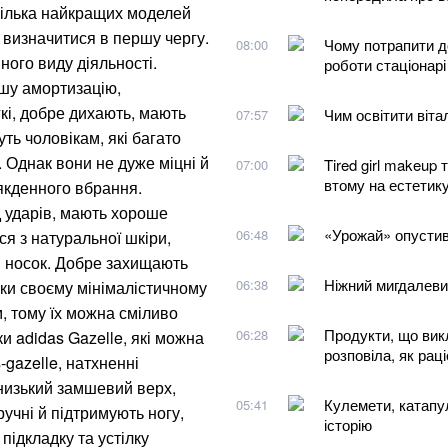
 кілька найкращих моделей
о визначитися в першу чергу.
Чому потрапити д
08:00
ного виду діяльності.
роботи стаціонарі
ошу амортизацію,
егкі, добре дихають, мають
Чим освітити віта
07:57
уть чоловікам, які багато
. Однак вони не дуже міцні й
Tired girl makeup 
07:00
втому на естетик
якденного вбрання.
д ударів, мають хороше
«Урожай» опустивс
06:48
я з натуральної шкіри,
й носок. Добре захищають
Ніжний мигдалеви
06:38
дяки своєму мінімалістичному
, тому їх можна сміливо
Продукти, що вик
06:28
ки adidas Gazelle, які можна
розповіла, як рац
-gazelle, натхненні
 низький замшевий верх,
Кулемети, катапул
05:41
ручні й підтримують ногу,
історію
 підкладку та устілку