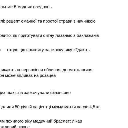
альник: 5 модних поєднань
лі: рецепт смачної та простої страви з начинкою
ковито: як приготувати ситну лазанью з баклажанів
— готую цю соковиту запіканку, яку з'їдають
ликають почервоніння обличчя: дерматологиня
іон може впливає на розацеа
их шахістів заохочували фінансово
далили 50-річній пацієнтці міому матки вагою 4,5 кг
ям похилого віку медичний браслет: лікар
важливий нюанс