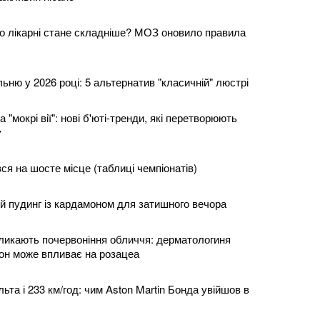
о лікарні стане складніше? МОЗ оновило правила
льню у 2026 році: 5 альтернатив "класичній" люстрі
та "мокрі вії": нові б'юті-тренди, які перетворюють
у
я на шосте місце (таблиці чемпіонатів)
й пудинг із кардамоном для затишного вечора
ликають почервоніння обличчя: дерматологиня
іон може впливає на розацеа
ьта і 233 км/год: чим Aston Martin Бонда увійшов в