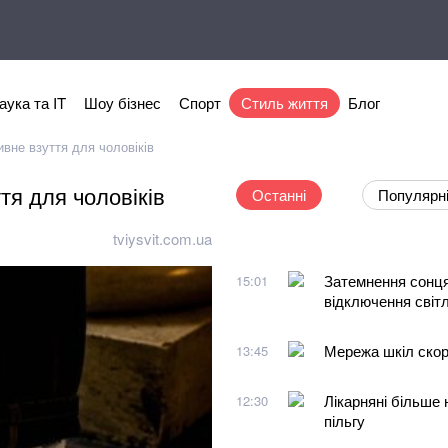
аука та IT
Шоу бізнес
Спорт
Стиль життя
Блог
вне взуття для чоловіків
тя для чоловіків
Останні
Популярн
tviysvit.com.ua
Затемнення сонця
15:01
відключення світ
Мережа шкіл скор
13:45
Лікарняні більше 
12:30
пільгу