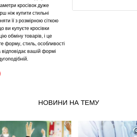
інших компаній пі
раметри кросівок дуже
рш ніж купити стильні
Швеція остаточно
няти її з розмірною сіткою
о ви купуєте кросівки
З 28 ракет – жодн
ію обміну товарів, і це
нічного обстрілу
е форму, стиль, особливості
а відповідає вашій формі
Ракетний удар по 
дугоподібній.
наслідки для бізн
На Дунаї в Сербії
Другої світової ві
Не лишилось ні с
НОВИНИ НА ТЕМУ
та INTERTOP
Залучили авіацію т
локалізували всі 