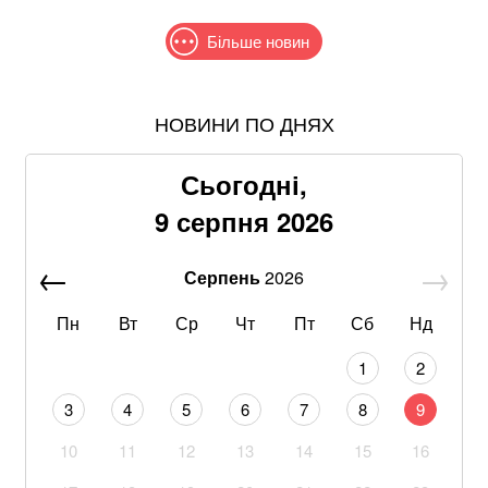
Більше новин
НОВИНИ ПО ДНЯХ
Хацкевич: Гуцуляк навіть не прийшов потиснути
руку президенту
Сьогодні,
Через повагу до Реалу: Родрі отримуватиме в
9 серпня 2026
Барселоні 15 мільйонів на рік
Серпень
2026
Google прибирає одну з найзручніших функцій
Gmail: що зміниться вже у 2027 році
Пн
Вт
Ср
Чт
Пт
Сб
Нд
росія створює бойові підрозділи з українських
1
2
полонених — звіт ISW
3
4
5
6
7
8
9
Пенсія без стажу: скільки отримає пенсіонер, який
10
11
12
13
14
15
16
ніколи не працював