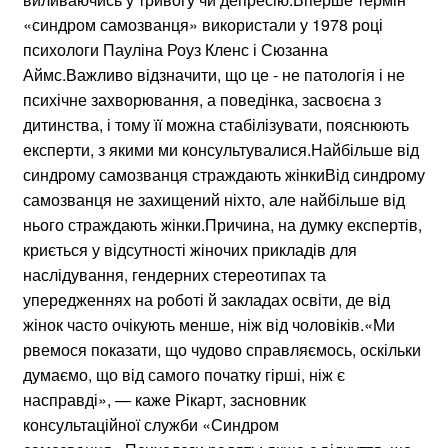
«синдром самозванця» використали у 1978 році
психологи Пауліна Роуз Кленс і Сюзанна
Аймс.Важливо відзначити, що це - не патологія і не
психічне захворювання, а поведінка, засвоєна з
дитинства, і тому її можна стабілізувати, пояснюють
експерти, з якими ми консультувалися.Найбільше від
синдрому самозванця страждають жінкиВід синдрому
самозванця не захищений ніхто, але найбільше від
нього страждають жінки.Причина, на думку експертів,
криється у відсутності жіночих прикладів для
наслідування, гендерних стереотипах та
упередженнях на роботі й закладах освіти, де від
жінок часто очікують менше, ніж від чоловіків.«Ми
рвемося показати, що чудово справляємось, оскільки
думаємо, що від самого початку гірші, ніж є
насправді», — каже Рікарт, засновник
консультаційної служби «Синдром