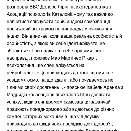
розповіла ВВС Долорс Лірія, психотерапевтка з
Асоціації психологів Каталонії.Чому так важливо
навчитися співчувати собіСиндром самозванця
пов'язаний зі страхом не виправдати очікування
інших. Він виникає, коли ваша реальна особистість й
особистість, з якою ви себе ідентифікуєте, не
збігаються. І ви вважаєте себе гіршими, ніж є
насправді, пояснює Мар Мартінес Рікарт,
психологиня, що спеціалізується на
нейробіології.«Це призводить до того, що ми «не
усвідомлюємо, на що здатні, або почуваємось не
гідними своїх досягнень», - пояснює Ізабель Аранда з
Мадридської асоціації психологів.Щоб досягати
успіху, люди з синдромом самозванця зазвичай
працюють понаднормово або вдаються до різних
компенсаторних механізмів, що у підсумку
призводить до шкідливих наслідків для здоров'я,
виливаючись у тривогу чи депресію.Вперше термін