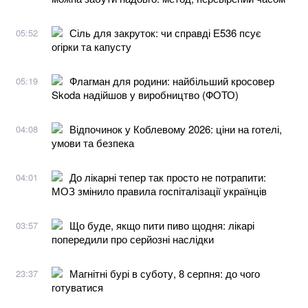
Сіль для закруток: чи справді Е536 псує
05:52
огірки та капусту
Флагман для родини: найбільший кросовер
05:19
Skoda надійшов у виробництво (ФОТО)
Відпочинок у Коблевому 2026: ціни на готелі,
04:08
умови та безпека
До лікарні тепер так просто не потрапити:
04:01
МОЗ змінило правила госпіталізації українців
Що буде, якщо пити пиво щодня: лікарі
03:57
попередили про серйозні наслідки
Магнітні бурі в суботу, 8 серпня: до чого
23:37
готуватися