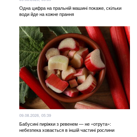
Бомбер – наймодніший фасон курток на весну:
Одна цифра на пральній машині покаже, скільки
огляд трендових моделей 2023
води йде на кожне прання
50 найкращих фільмів 21 століття за версією The
Hollywood Reporter
Більше новин
09.08.2026, 05:39
Бабусині пиріжки з ревенем — не «отрута»:
небезпека ховається в іншій частині рослини