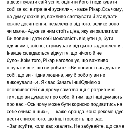
відсвяткувати свій успіх, оцінити його і подякувати
собі за всі витрачені зусилля», - каже Рікар.Ось чому,
на думку фахівця, важливо святкувати й згадувати
кожне досягнення, незалежно від того, велике воно
чи мале.«Адже за ним стоїть ціна, яку ви заплатили.
Ви повинні дати собі можливість відчути це, бути
вдячним і, звісно, отримувати від цього задоволення.
Інакше складається відчуття, що нічого й не
було».Крім того, Рікар наголошує, що важливо
цінувати все, що ви робите. «Ви повинні нагадувати
собі, що ви - гідна людина, яку б роботу ви не
виконували».4. Як вас бачать іншіОднією з
особливостей синдрому самозванця є розрив між
тим, що ви думаєте про себе, й тим, що інші думають
про вас.«Ось чому може бути корисно подивитись на
себе очима інших», — каже Аранда.Вона рекомендує
вести список того, що інші говорять про вас.
«Записуйте, коли вас хвалять. Не забувайте, що саме