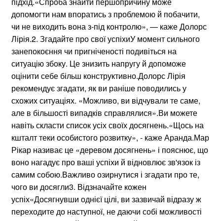
підхід.«Спроба знайти першопричину може
допомогти нам впоратись з проблемою й побачити,
чи не виходить вона з-під контролю», — каже Долорс
Лірія.2. Згадайте про свої успіхиУ момент сильного
занепокоєння чи пригніченості подивіться на
ситуацію збоку. Це знизить напругу й допоможе
оцінити себе більш конструктивно.Долорс Лірія
рекомендує згадати, як ви раніше поводились у
схожих ситуаціях. «Можливо, ви відчували те саме,
але в більшості випадків справлялися».Ви можете
навіть скласти список усіх своїх досягнень.«Щось на
кшталт теки особистого розвитку», - каже Аранда.Мар
Рікар називає це «деревом досягнень» і пояснює, що
воно нагадує про ваші успіхи й відновлює зв'язок із
самим собою.Важливо озирнутися і згадати про те,
чого ви досягли3. Відзначайте кожен
успіх«Досягнувши однієї цілі, ви зазвичай відразу ж
переходите до наступної, не даючи собі можливості