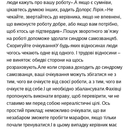
люди кажуть про вашу роботу».А якщо є сумніви,
цікавтесь думкою інших, радить Долорс Лірія.«Не
чекайте, звертайтесь до керівника, якщо не впевнені,
що виконуєте роботу добре, або якщо вам потрібно,
щоб хтось це підтвердив».Пошук зворотного зв’язку
на роботі допоможе здолати синдром самозванця5.
Скоригуйте очікуванняУ будь-яких відносинах люди
чогось чекають одне від одного. І трудові відносини –
не виняток: обидві сторони на щось
розраховують.Але коли справа доходить до синдрому
самозванця, ваші очікування можуть збігатися не з
тим, чого ви очікуєте від своєї роботи, а з тим, чого ви
очікуєте від себе.І це необхідно збалансувати.Фахівці
пропонують виконати вправу, щоб перевірити, чи не
ставимо ми перед собою нереалістичні цілі. Ось
простий приклад: неможливо очікувати, що ви
незабаром зможете пробігти марафон, якщо тільки
почали тренуватися.І в цьому випадку керівник має