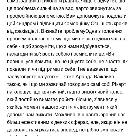
самозванця».Психологи радять: якщо є відчуття, що
ця проблема сильніша за вас, варто звернутись за
професійною допомогою. Вам допоможуть подолати
цей синдром і підвищити самооцінку.Ось шість кроків
від фахівців.1. Визнайте проблемуОдна з головних
проблем полягає в тому, що ми не знаходимо час на
себе - щоб зрозуміти, що з нами відбувається,
налагодити зв’язок із собою і осмислити це.«Ви
повинні усвідомити, що не цінуєте себе, не знаєте, як
похвалити чи підтримати себе. І не вважаєте, що
заслуговуєте на успіх», - каже Аранда.Важливо
також, як і що ми зазвичай говоримо самі собі.Рікарт
наголошує, що критичний, надто вимогливий голос,
який постійно вимагає робити більше, з’явився у
якийсь момент нашого життя як інструмент, який
допоміг нам вижити. Можливо, він навіть зробив нас
більш ефективним в деяких сферах, але, якщо він не
дозволяє нам рухатись вперед, потрібно змінювати