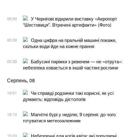
У Чернігові відкрили виставку «Аеропорт
06:00
“Шестовиця”. Втрачені артефакти» (Фото)
Одна цифра на пральній машині покаже,
05:39
скільки води йде на кожне прання
Бабусині пиріжки з ревенем — не «отрута»:
05:39
небезпека ховається в іншій частині рослини
Серпень, 08
Чи справді родзинки такі корисні, як усі
19:51
думають: відповідь дієтологів
Магнітні бурі у неділю, 9 серпня: до чого
19:13
готуватися метеозалежним
Небезпечні для котів квіти: які популярні
15:33