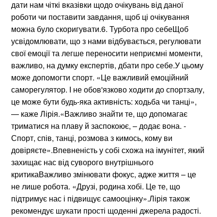
дати нам чіткі вказівки щодо очікувань від даної
роботи чи поставити завдання, щоб ці очікування
можна було скоригувати.6. Турбота про себеЩоб
усвідомлювати, що з нами відбувається, регулювати
свої емоції та легше переносити неприємні моменти,
важливо, на думку експертів, дбати про себе.У цьому
може допомогти спорт. «Це важливий емоційний
саморегулятор. І не обов'язково ходити до спортзалу,
це може бути будь-яка активність: ходьба чи танці»,
— каже Лірія.«Важливо знайти те, що допомагає
триматися на плаву й заспокоює, – додає вона. -
Спорт, спів, танці, розмова з кимось, кому ви
довіряєте».Впевненість у собі схожа на імунітет, який
захищає нас від суворого внутрішнього
критикаВажливо змінювати фокус, адже життя – це
не лише робота. «Друзі, родина хобі. Це те, що
підтримує нас і підвищує самооцінку».Лірія також
рекомендує шукати прості щоденні джерела радості.