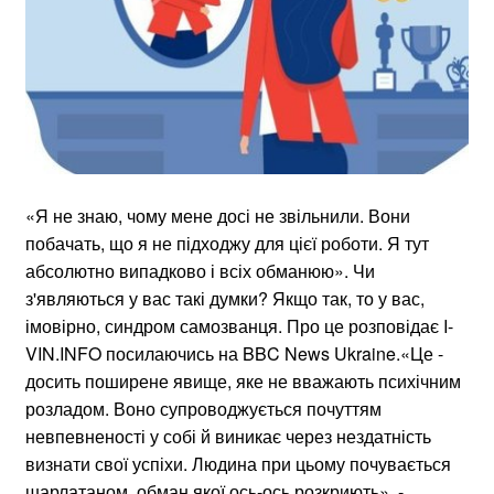
«Я не знаю, чому мене досі не звільнили. Вони
побачать, що я не підходжу для цієї роботи. Я тут
абсолютно випадково і всіх обманюю». Чи
з'являються у вас такі думки? Якщо так, то у вас,
імовірно, синдром самозванця. Про це розповідає I-
VIN.INFO посилаючись на BBC News Ukraine.«Це -
досить поширене явище, яке не вважають психічним
розладом. Воно супроводжується почуттям
невпевненості у собі й виникає через нездатність
визнати свої успіхи. Людина при цьому почувається
шарлатаном, обман якої ось-ось розкриють», -