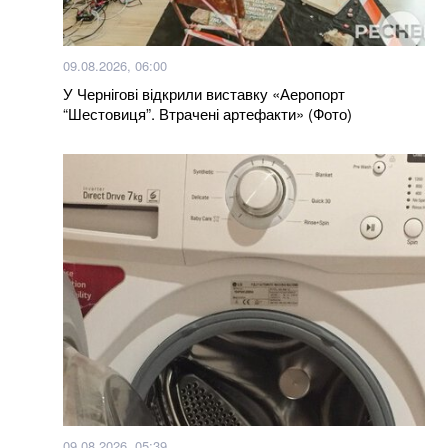
Українка придбала куртку у польському секонд-
хенді і знайшла в кишені неймовірного листа
09.08.2026, 06:00
У Чернігові відкрили виставку «Аеропорт
В Бахмуті поранено трьох бійців закарпатського
“Шестовиця”. Втрачені артефакти» (Фото)
батальйону “Сонечко”, один у важкому стані (відео)
Мукачівці обурені спотворенням архітектурного
шарму міста депутатами-бізнесменами (відео)
100% фальсифікат: у Тернополі продають масло з
заводу, який давно перетворився на руїни
Нагороджені посмертно: у Хмельницькому нагороди
загиблих Героїв отримали їх родини
Яка температура вважається нормальною: ви
здивуєтеся, але це не 36,6
09.08.2026, 05:39