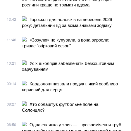
рослини краще не тримати вдома
Гороскоп для чоловіків на вересень 2026
13:42
року: детальний гід за всіма знаками зодіаку
«Зозулю» не купувала, а вона виросла:
11:46
триває "огірковий сезон"
Усіх школярів забезпечать безкоштовним
10:21
харчуванням
Кардіологи назвали продукт, який особливо
09:14
корисний для серця
Хто облаштує футбольне поле на
08:27
Солонцях?
Одна склянка у злив — і про засмічення труб
06:50
можна забути надовго: метод, перевірений часом