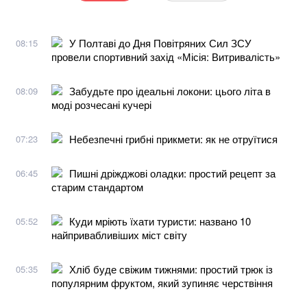
У Полтаві до Дня Повітряних Сил ЗСУ
08:15
провели спортивний захід «Місія: Витривалість»
Забудьте про ідеальні локони: цього літа в
08:09
моді розчесані кучері
Небезпечні грибні прикмети: як не отруїтися
07:23
Пишні дріжджові оладки: простий рецепт за
06:45
старим стандартом
Куди мріють їхати туристи: названо 10
05:52
найпривабливіших міст світу
Хліб буде свіжим тижнями: простий трюк із
05:35
популярним фруктом, який зупиняє черствіння