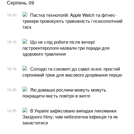
Серпень, 09
Пастка технологій: Apple Watch та фітнес-
18:43
трекери провокують тривожність і психологічний
тиск
Що не слід робити після вечері:
18:16
гастроентерологи назвали три поради для
здорового травлення
Солодкі та соковиті до самої осені: простий
18:16
серпневий трюк для масового дозрівання перцю
Які домашні рослини можуть можуть
15:26
покращити якість повітря в житлі
В Україні зафіксовано випадки лихоманки
14:55
Західного Нілу: чим небезпечна інфекція та як
захиститися