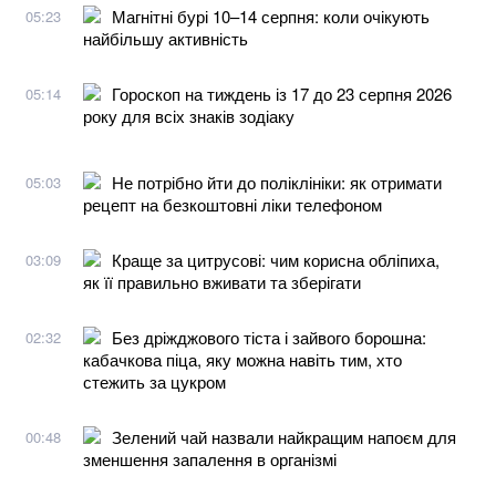
Магнітні бурі 10–14 серпня: коли очікують
05:23
найбільшу активність
Гороскоп на тиждень із 17 до 23 серпня 2026
05:14
року для всіх знаків зодіаку
Не потрібно йти до поліклініки: як отримати
05:03
рецепт на безкоштовні ліки телефоном
Краще за цитрусові: чим корисна обліпиха,
03:09
як її правильно вживати та зберігати
Без дріжджового тіста і зайвого борошна:
02:32
кабачкова піца, яку можна навіть тим, хто
стежить за цукром
Зелений чай назвали найкращим напоєм для
00:48
зменшення запалення в організмі