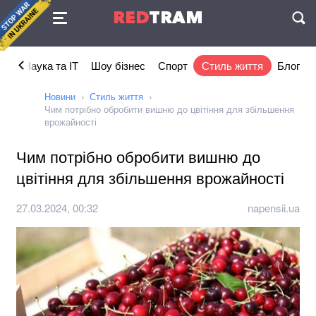
Угода
RED
TRAM
П
ка
Наука та IT
Шоу бізнес
Спорт
Стиль життя
Блог
Новини
Стиль життя
Чим потрібно обробити вишню до цвітіння для збільшення
врожайності
Чим потрібно обробити вишню до
цвітіння для збільшення врожайності
27.03.2024, 00:32
napensii.ua