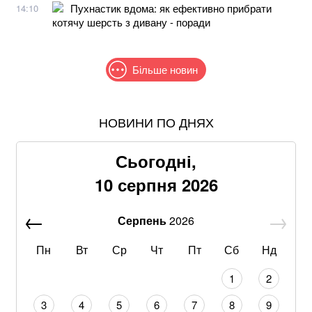
Пухнастик вдома: як ефективно прибрати
14:10
котячу шерсть з дивану - поради
Більше новин
НОВИНИ ПО ДНЯХ
Дрони атакували Нижньокамський НПЗ у
російському Татарстані
Сьогодні,
Співаків і телеведучих хочуть позбавити броні: у
10 серпня 2026
Кабміні з'явилася петиція
Серпень
2026
Нові фото Путіна знову сколихнули мережу: увагу
привернув його зовнішній вигляд
Пн
Вт
Ср
Чт
Пт
Сб
Нд
Втратили пенсійне посвідчення: у ПФУ пояснили, як
1
2
швидко отримати нове
3
4
5
6
7
8
9