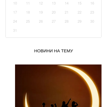
10
11
12
13
14
15
16
склади PUMA та INTERTOP
17
18
19
20
21
22
23
Понад 20 років шукав і повертав тіла полеглих
воїнів. Загинув Олексій Юков – керівник пошукового
24
25
26
27
28
29
30
загону “Плацдарм”
31
Вже 24 серпня українці отримають грошову
допомогу: хто у списку
НОВИНИ НА ТЕМУ
Окупанти завдали удару по мосту у Чернігівській
області: деталі
Уряд розширив повноваження військкоматів: що
тепер можуть ТЦК
Українка придбала куртку у польському секонд-
хенді і знайшла в кишені неймовірного листа
В Бахмуті поранено трьох бійців закарпатського