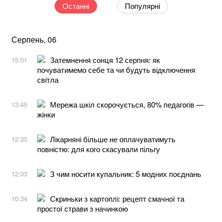
Останні
Популярні
Серпень, 06
Затемнення сонця 12 серпня: як
15:01
почуватимемо себе та чи будуть відключення
світла
Мережа шкіл скорочується, 80% педагогів —
13:45
жінки
Лікарняні більше не оплачуватимуть
12:30
повністю: для кого скасували пільгу
З чим носити купальник: 5 модних поєднань
12:03
Скриньки з картоплі: рецепт смачної та
10:34
простої страви з начинкою