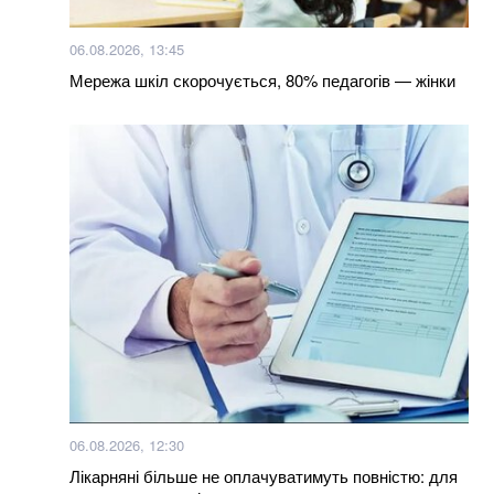
Рівень води підніметься до 20 см: українців
06.08.2026, 13:45
попереджають про затоплення
Мережа шкіл скорочується, 80% педагогів — жінки
Більше новин
06.08.2026, 12:30
Лікарняні більше не оплачуватимуть повністю: для