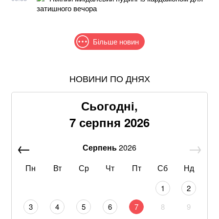
затишного вечора
Більше новин
НОВИНИ ПО ДНЯХ
Знищені печі, склади та роки роботи: що
залишилося після удару по "Епіцентру"
Сьогодні,
Без води не вижити: Шмигаль розкрив, куди планує
7 серпня 2026
бити Росія
Серпень
2026
З 28 ракет – жодної збитої: Повітряні сили ЗСУ
озвучили деталі нічного обстрілу
Пн
Вт
Ср
Чт
Пт
Сб
Нд
На Дунаї в Сербії через посуху з-під води виринули
1
2
кораблі часів Другої світової війни
3
4
5
6
7
8
9
Не лишилось ні стін, ні одягу: балістика РФ знищила