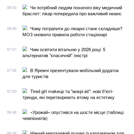
Чи потрібний людям похилого віку медичний
08:03
браслет: лікар попередила про важливий нюанс
Чому потрапити до лікарні стане складніше?
08:00
МОЗ оновило правила роботи стаціонарі
Чим освітити вітальню у 2026 році: 5
07:57
альтернатив "класичній" люстрі
В Яремчі презентували мобільний додаток
07:36
для туристів
Tired girl makeup та "мокрі вії": нові б'юті-
07:00
тренди, які перетворюють втому на естетику
«Урожай» опустився на шосте місце (таблиці
06:48
чемпіонатів)
Ніжний мигдалевий пудинг із кардамоном для
06:38