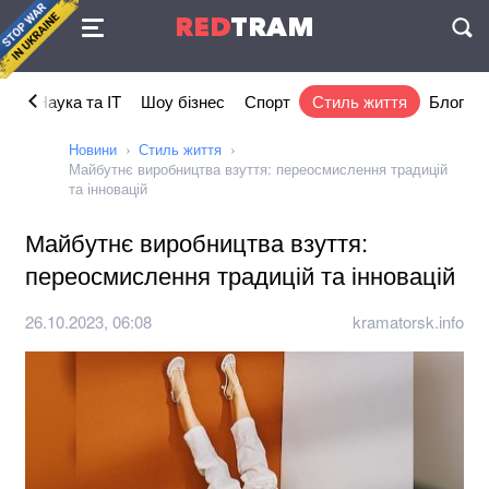
Угода
RED
TRAM
П
ка
Наука та IT
Шоу бізнес
Спорт
Стиль життя
Блог
Новини
Стиль життя
Майбутнє виробництва взуття: переосмислення традицій
та інновацій
Майбутнє виробництва взуття:
переосмислення традицій та інновацій
26.10.2023, 06:08
kramatorsk.info