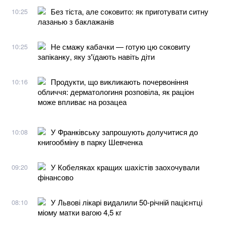
Без тіста, але соковито: як приготувати ситну
10:25
лазанью з баклажанів
Не смажу кабачки — готую цю соковиту
10:25
запіканку, яку з'їдають навіть діти
Продукти, що викликають почервоніння
10:16
обличчя: дерматологиня розповіла, як раціон
може впливає на розацеа
У Франківську запрошують долучитися до
10:08
книгообміну в парку Шевченка
У Кобеляках кращих шахістів заохочували
09:20
фінансово
У Львові лікарі видалили 50-річній пацієнтці
08:10
міому матки вагою 4,5 кг