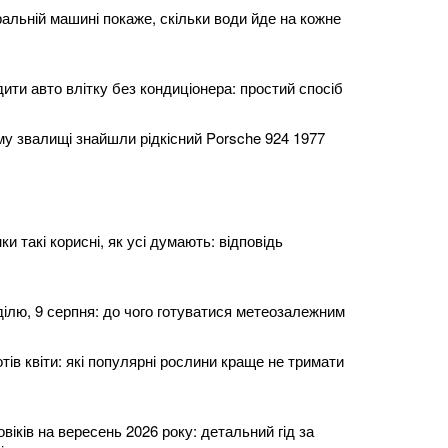
альній машині покаже, скільки води йде на кожне
ти авто влітку без кондиціонера: простий спосіб
у звалищі знайшли рідкісний Porsche 924 1977
и такі корисні, як усі думають: відповідь
еділю, 9 серпня: до чого готуватися метеозалежним
тів квіти: які популярні рослини краще не тримати
віків на вересень 2026 року: детальний гід за