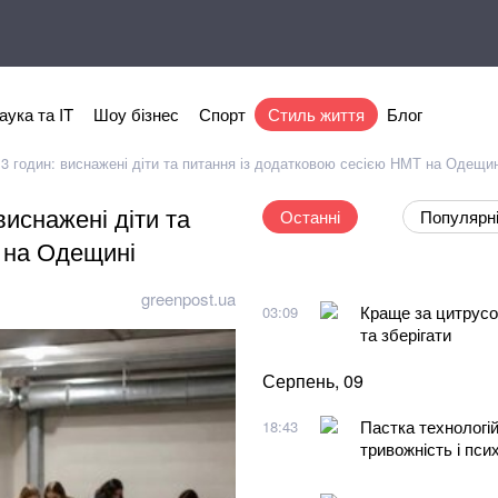
аука та IT
Шоу бізнес
Спорт
Стиль життя
Блог
13 годин: виснажені діти та питання із додатковою сесією НМТ на Одещин
виснажені діти та
Останні
Популярн
 на Одещині
greenpost.ua
Краще за цитрусов
03:09
та зберігати
Серпень, 09
Пастка технологій
18:43
тривожність і пси