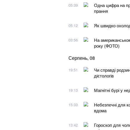
Одна цифра на пр
05:39
прання
Як швидко охолоди
05:12
На американськом
03:56
року (ФОТО)
Серпень, 08
Чи справді родзинк
19:51
дієтологів
Магнітні бурі у н
19:13
Небезпечні для ко
15:33
вдома
Гороскоп для чоло
13:42