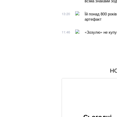
всіма знаками зод
Їй понад 800 рокі
13:20
артефакт
«Зозулю» не купув
11:46
Н
Краса! Ярослава 
відпочинку в селі
Абітурієнт заявив
виявила можливу 
Богиня. Дружина 
Сьогодні,