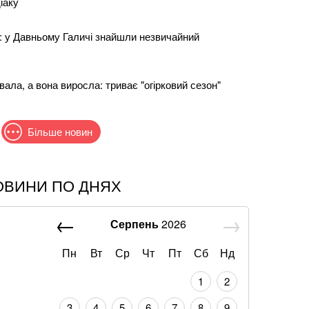
іаку
в: у Давньому Галичі знайшли незвичайний
ала, а вона виросла: триває "огірковий сезон"
Більше новин
ОВИНИ ПО ДНЯХ
Магучіх вразила фанатів атмосферними кадрами
Серпень
2026
, що йому змінили результат НМТ: перевірка
підробку
Пн
Вт
Ср
Чт
Пт
Сб
Нд
1
2
Нещерета показала ідеальну фігуру у купальнику
3
4
5
6
7
8
9