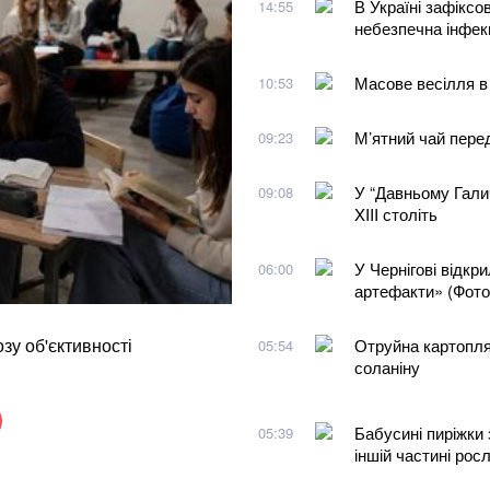
В Україні зафіксо
14:55
небезпечна інфекц
Масове весілля в 
10:53
М’ятний чай перед
09:23
У “Давньому Галич
09:08
XIII століть
У Чернігові відкр
06:00
артефакти» (Фото
зу об'єктивності
Отруйна картопля
05:54
соланіну
Бабусині пиріжки
05:39
іншій частині рос