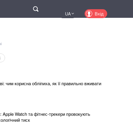
Поиск
Вхід
UA
EN
PL
KZ
і
RU
і
і: чим корисна обліпиха, як її правильно вживати
: Apple Watch та фітнес-трекери провокують
хологічний тиск