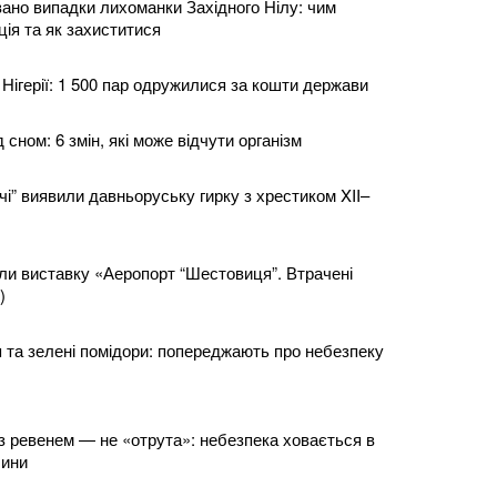
вано випадки лихоманки Західного Нілу: чим
ія та як захиститися
Нігерії: 1 500 пар одружилися за кошти держави
 сном: 6 змін, які може відчути організм
і” виявили давньоруську гирку з хрестиком XII–
или виставку «Аеропорт “Шестовиця”. Втрачені
)
 та зелені помідори: попереджають про небезпеку
 з ревенем — не «отрута»: небезпека ховається в
лини