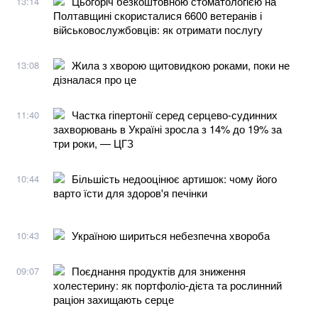
Цьогоріч безкоштовною стоматологією на
13:14
Полтавщині скористалися 6600 ветеранів і
військовослужбовців: як отримати послугу
Жила з хворою щитовидкою роками, поки не
13:08
дізналася про це
Частка гіпертонії серед серцево-судинних
11:40
захворювань в Україні зросла з 14% до 19% за
три роки, — ЦГЗ
Більшість недооцінює артишок: чому його
10:44
варто їсти для здоров'я печінки
Україною шириться небезпечна хвороба
10:43
Поєднання продуктів для зниження
09:07
холестерину: як портфоліо-дієта та рослинний
раціон захищають серце