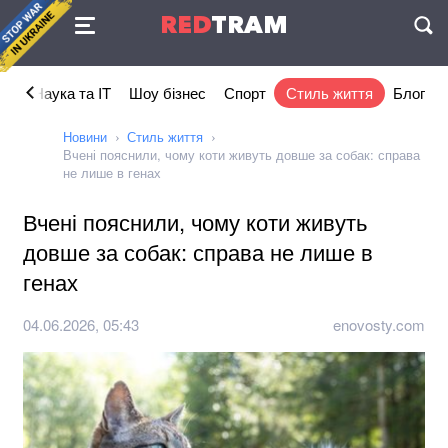
Угода
RED
TRAM
П
ка
Наука та IT
Шоу бізнес
Спорт
Стиль життя
Блог
Новини
Стиль життя
Вчені пояснили, чому коти живуть довше за собак: справа
не лише в генах
Вчені пояснили, чому коти живуть
довше за собак: справа не лише в
генах
04.06.2026, 05:43
enovosty.com