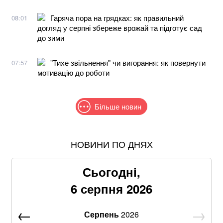
Гаряча пора на грядках: як правильний
08:01
догляд у серпні збереже врожай та підготує сад
до зими
"Тихе звільнення" чи вигорання: як повернути
07:57
мотивацію до роботи
Більше новин
НОВИНИ ПО ДНЯХ
Пенсія у серпні 2026-го: кому доплатять понад 519
грн
Сьогодні,
Знищені печі, склади та роки роботи: що
6 серпня 2026
залишилося після удару по "Епіцентру"
Серпень
2026
Без води не вижити: Шмигаль розкрив, куди планує