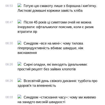
Готую цю смакоту лише з борошна і кип'ятку.
08:53
Листкові домашні коржики замість хліба
Після 45 років ці симптоми очей не можна
08:47
ігнорувати: офтальмолог пояснив, коли є ризик
втратити зір
Синдром «все на мені»: чому тилова
08:30
гіперпродуктивність вбиває швидше, ніж
виснаження
Сирні оладки, які виходять ідеальними:
08:26
простий рецепт без зайвих клопотів
Всесвітній день свіжого дихання: турбота про
08:26
здоров'я та впевненість
Синдром «стискання часу»: чому ми живемо
08:03
на занадто високій швидкості