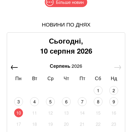
Більше новин
НОВИНИ ПО ДНЯХ
Дрони атакували Нижньокамський НПЗ у
російському Татарстані
Сьогодні,
Україна посилює оборону Чорнобиля на тлі загрози
10 серпня 2026
повторного наступу росіян – ЗМІ
Серпень
2026
Зеленський: США домовилися щомісяця постачати
Україні ракети-перехоплювачі Patriot
Пн
Вт
Ср
Чт
Пт
Сб
Нд
Росія нарощує ракетний терор: якою є загроза
1
2
блекаутів в Україні
3
4
5
6
7
8
9
Работоргівля під виглядом працевлаштування:
10
11
12
13
14
15
16
КНДР постачає жінок до РФ
17
18
19
20
21
22
23
Британія закликала союзників посилити ППО