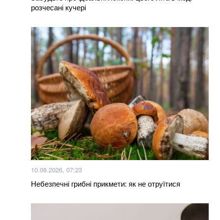
розчесані кучері
Більше новин
10.08.2026, 07:23
Небезпечні грибні прикмети: як не отруїтися