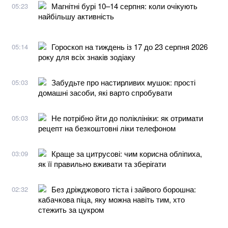
Магнітні бурі 10–14 серпня: коли очікують
05:23
найбільшу активність
Гороскоп на тиждень із 17 до 23 серпня 2026
05:14
року для всіх знаків зодіаку
Забудьте про настирливих мушок: прості
05:03
домашні засоби, які варто спробувати
Не потрібно йти до поліклініки: як отримати
05:03
рецепт на безкоштовні ліки телефоном
Краще за цитрусові: чим корисна обліпиха,
03:09
як її правильно вживати та зберігати
Без дріжджового тіста і зайвого борошна:
02:32
кабачкова піца, яку можна навіть тим, хто
стежить за цукром