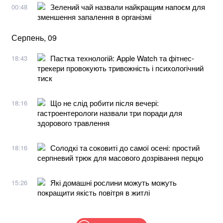
Зелений чай назвали найкращим напоєм для
00:48
зменшення запалення в організмі
Серпень, 09
Пастка технологій: Apple Watch та фітнес-
18:43
трекери провокують тривожність і психологічний
тиск
Що не слід робити після вечері:
18:16
гастроентерологи назвали три поради для
здорового травлення
Солодкі та соковиті до самої осені: простий
18:16
серпневий трюк для масового дозрівання перцю
Які домашні рослини можуть можуть
15:26
покращити якість повітря в житлі