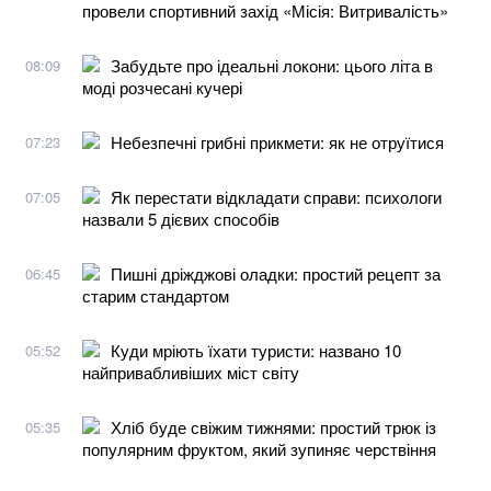
провели спортивний захід «Місія: Витривалість»
Забудьте про ідеальні локони: цього літа в
08:09
моді розчесані кучері
Небезпечні грибні прикмети: як не отруїтися
07:23
Як перестати відкладати справи: психологи
07:05
назвали 5 дієвих способів
Пишні дріжджові оладки: простий рецепт за
06:45
старим стандартом
Куди мріють їхати туристи: названо 10
05:52
найпривабливіших міст світу
Хліб буде свіжим тижнями: простий трюк із
05:35
популярним фруктом, який зупиняє черствіння