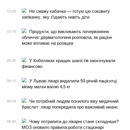
Не смажу кабачки — готую цю соковиту
10:25
запіканку, яку з'їдають навіть діти
Продукти, що викликають почервоніння
10:16
обличчя: дерматологиня розповіла, як раціон
може впливає на розацеа
У Кобеляках кращих шахістів заохочували
09:20
фінансово
У Львові лікарі видалили 50-річній пацієнтці
08:10
міому матки вагою 4,5 кг
Чи потрібний людям похилого віку медичний
08:03
браслет: лікар попередила про важливий нюанс
Чому потрапити до лікарні стане складніше?
08:00
МОЗ оновило правила роботи стаціонарі