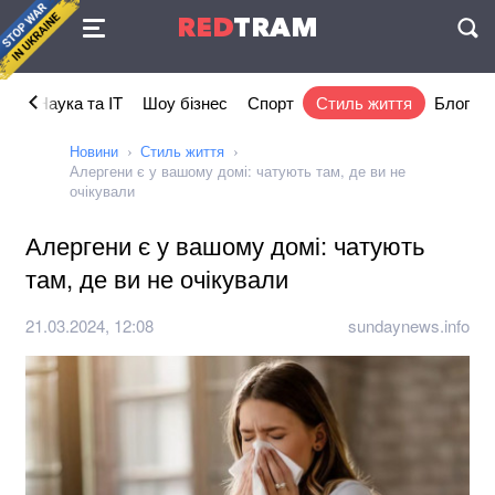
Угода
RED
TRAM
П
ка
Наука та IT
Шоу бізнес
Спорт
Стиль життя
Блог
Новини
Стиль життя
Алергени є у вашому домі: чатують там, де ви не
очікували
Алергени є у вашому домі: чатують
там, де ви не очікували
21.03.2024, 12:08
sundaynews.info