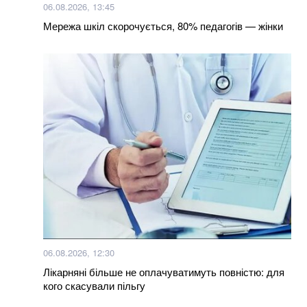
Мукачівці обурені спотворенням архітектурного
06.08.2026, 13:45
шарму міста депутатами-бізнесменами (відео)
Мережа шкіл скорочується, 80% педагогів — жінки
Більше новин
06.08.2026, 12:30
Лікарняні більше не оплачуватимуть повністю: для
кого скасували пільгу