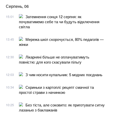
Серпень, 06
Затемнення сонця 12 серпня: як
15:01
почуватимемо себе та чи будуть відключення
світла
Мережа шкіл скорочується, 80% педагогів —
13:45
жінки
Лікарняні більше не оплачуватимуть
12:30
повністю: для кого скасували пільгу
З чим носити купальник: 5 модних поєднань
12:03
Скриньки з картоплі: рецепт смачної та
10:34
простої страви з начинкою
Без тіста, але соковито: як приготувати ситну
10:25
лазанью з баклажанів