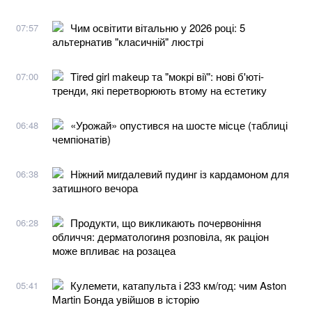
Чим освітити вітальню у 2026 році: 5
07:57
альтернатив "класичній" люстрі
Tired girl makeup та "мокрі вії": нові б'юті-
07:00
тренди, які перетворюють втому на естетику
«Урожай» опустився на шосте місце (таблиці
06:48
чемпіонатів)
Ніжний мигдалевий пудинг із кардамоном для
06:38
затишного вечора
Продукти, що викликають почервоніння
06:28
обличчя: дерматологиня розповіла, як раціон
може впливає на розацеа
Кулемети, катапульта і 233 км/год: чим Aston
05:41
Martin Бонда увійшов в історію