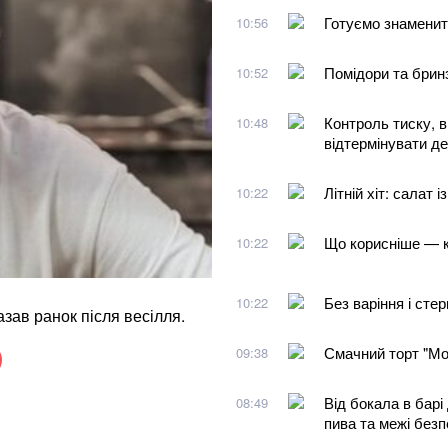
Готуємо знаменит
10:56
Помідори та брин
10:52
Контроль тиску, в
10:48
відтермінувати д
Літній хіт: салат 
10:22
Що корисніше — к
10:22
Без варіння і сте
10:22
зав ранок після весілля.
Смачний торт "Мол
09:38
Від бокала в барі
08:49
пива та межі без