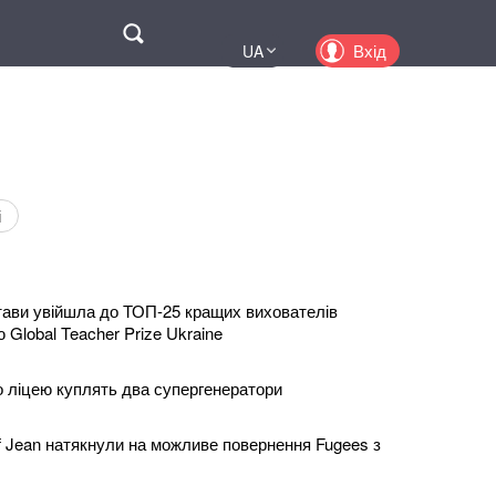
Поиск
Вхід
UA
EN
PL
KZ
RU
і
тави увійшла до ТОП-25 кращих вихователів
ю Global Teacher Prize Ukraine
 ліцею куплять два супергенератори
lef Jean натякнули на можливе повернення Fugees з