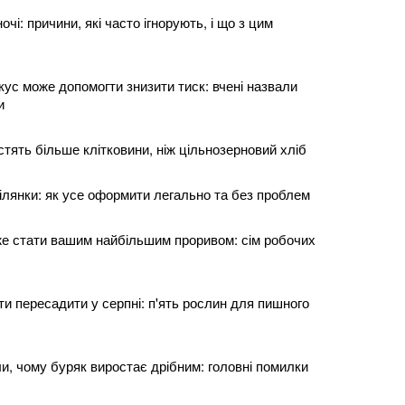
чі: причини, які часто ігнорують, і що з цим
ус може допомогти знизити тиск: вчені назвали
и
містять більше клітковини, ніж цільнозерновий хліб
ілянки: як усе оформити легально та без проблем
е стати вашим найбільшим проривом: сім робочих
віти пересадити у серпні: п'ять рослин для пишного
и, чому буряк виростає дрібним: головні помилки