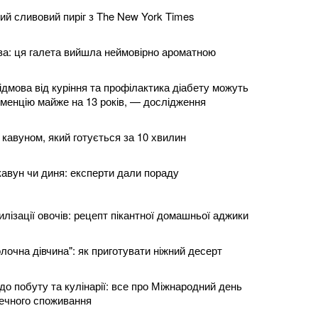
ий сливовий пиріг з The New York Times
за: ця галета вийшла неймовірно ароматною
ідмова від куріння та профілактика діабету можуть
еменцію майже на 13 років, — дослідження
із кавуном, який готується за 10 хвилин
авун чи диня: експерти дали пораду
рилізації овочів: рецепт пікантної домашньої аджики
очна дівчина": як приготувати ніжний десерт
 до побуту та кулінарії: все про Міжнародний день
печного споживання