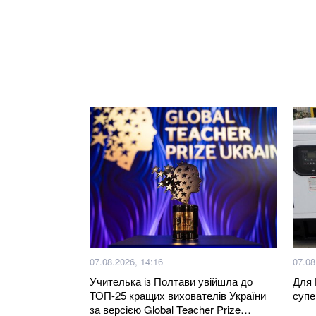
07.08.2026, 14:16
07.08
Учителька із Полтави увійшла до
Для 
ТОП-25 кращих вихователів України
супе
за версією Global Teacher Prize