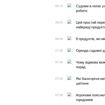
Судоми в ногах уно
08:15
робити
Цей простий перек
08:05
найкращі продукт
6 продуктів, які 
08:04
Оренда садової д
07:59
Чому відмова мож
07:59
порад
Які багаторічні к
07:29
цвітіння
Агрономи пояснил
07:28
городників