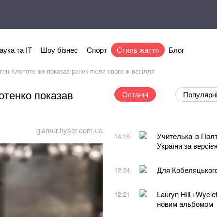
аука та IT
Шоу бізнес
Спорт
Стиль життя
Блог
ген Клопотенко показав ранок після свого ж весілля
отенко показав
Останні
Популярн
glamur.hyser.com.ua
Учителька із Пол
14:16
України за версіє
Для Кобеляцького
12:24
Lauryn Hill і Wyc
12:21
новим альбомом