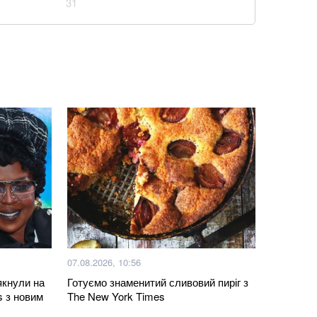
31
я накриє Україну: Діденко назвала дату
льної спеки
Реалу: Родрі отримуватиме в Барселоні 15
авун чи диня: експерти дали пораду
одну з найзручніших функцій Gmail: що зміниться
 США не передадуть Україні додаткові ракети для
07.08.2026, 10:56
ої збитої: Повітряні сили ЗСУ озвучили деталі
тякнули на
Готуємо знаменитий сливовий пиріг з
 з новим
The New York Times
із кавуном, який готується за 10 хвилин