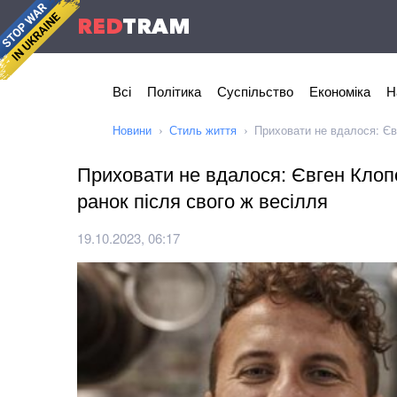
RED
TRAM
Всі
Політика
Суспільство
Економіка
Н
Новини
Стиль життя
Приховати не вдалося: Єв
Приховати не вдалося: Євген Клоп
ранок після свого ж весілля
19.10.2023, 06:17