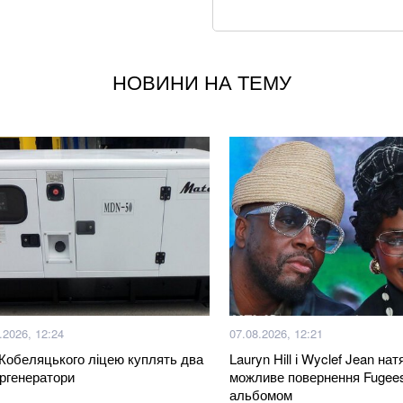
Хвиля похолоданн
завершення анома
НОВИНИ НА ТЕМУ
Через повагу до 
мільйонів на рік
Що корисніше — к
Google прибирає 
вже у 2027 році
Трамп заявив, що
Patriot
.2026, 12:24
07.08.2026, 12:21
З 28 ракет – жодн
нічного обстрілу
Кобеляцького ліцею куплять два
Lauryn Hill і Wyclef Jean на
ргенератори
можливе повернення Fugees
альбомом
Літній хіт: салат 