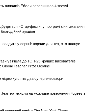
сть випадків Еболи перевищила 4 тисячі
дбудеться «Огир-фест»: у програмі кінні змагання,
 благодійний аукціон
посадити у серпні: поради для тих, хто планує
тави увійшла до ТОП-25 кращих вихователів
ю Global Teacher Prize Ukraine
 ліцею куплять два супергенератори
lef Jean натякнули на можливе повернення Fugees з
ий сливовий пиріг з The New York Times