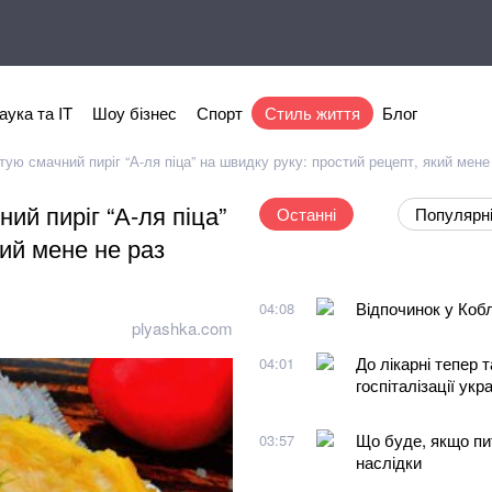
аука та IT
Шоу бізнес
Спорт
Стиль життя
Блог
тую смачний пиріг “А-ля піца” на швидку руку: простий рецепт, який мене
ий пиріг “А-ля піца”
Останні
Популярн
кий мене не раз
Відпочинок у Кобл
04:08
plyashka.com
До лікарні тепер 
04:01
госпіталізації укра
Що буде, якщо пит
03:57
наслідки