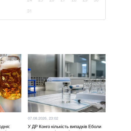
31
Київщині знищив склади великих компаній: які
есу
із кавуном, який готується за 10 хвилин
евому 2026: ціни на готелі, умови та безпека
 в банку як доведеться: одна помилка позбавить їх
ові підрозділи з українських полонених — звіт ISW
аповнюватимуть дефіцит Patriot через оновлення
07.08.2026, 23:02
одня:
У ДР Конго кількість випадків Еболи
блого внаслідок бійки маршрутника: захист