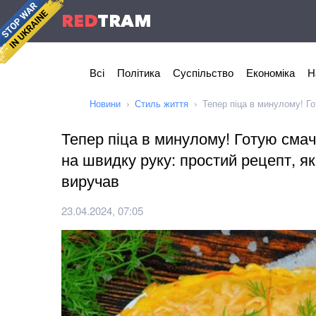
RED
TRAM
Всі
Політика
Суспільство
Економіка
Н
Новини
Стиль життя
Тепер піца в минулому! Го
Тепер піца в минулому! Готую смачн
на швидку руку: простий рецепт, я
виручав
23.04.2024, 07:05