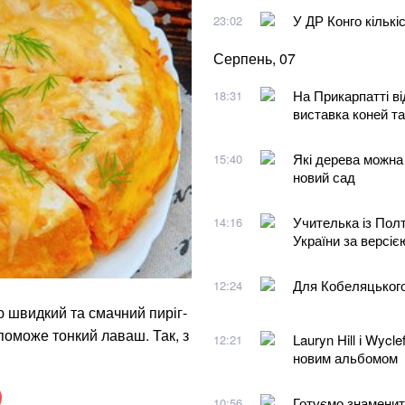
У ДР Конго кількі
23:02
Серпень, 07
На Прикарпатті ві
18:31
виставка коней та
Які дерева можна 
15:40
новий сад
Учителька із Пол
14:16
України за версіє
Для Кобеляцького
12:24
ю швидкий та смачний пиріг-
опоможе тонкий лаваш. Так, з
Lauryn Hill і Wyc
12:21
новим альбомом
Готуємо знаменит
10:56