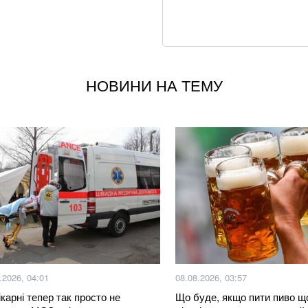
вже у 2027 році
Ракетний удар по 
наслідки для бізн
НОВИНИ НА ТЕМУ
Літній хіт: салат 
Відпочинок у Кобл
Не кладіть огірки
хрусткості
росія створює бой
США та Україна з
радянських ракет
.2026, 04:01
08.08.2026, 03:57
ікарні тепер так просто не
Що буде, якщо пити пиво щ
Суд у справі заги