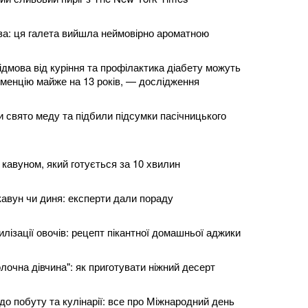
за: ця галета вийшла неймовірно ароматною
ідмова від куріння та профілактика діабету можуть
еменцію майже на 13 років, — дослідження
 свято меду та підбили підсумки пасічницького
із кавуном, який готується за 10 хвилин
авун чи диня: експерти дали пораду
рилізації овочів: рецепт пікантної домашньої аджики
очна дівчина": як приготувати ніжний десерт
 до побуту та кулінарії: все про Міжнародний день