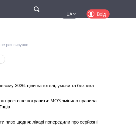
Поиск
Вхід
UA
EN
PL
KZ
 не раз виручав
RU
і
евому 2026: ціни на готелі, умови та безпека
так просто не потрапити: МОЗ змінило правила
їнців
и пиво щодня: лікарі попередили про серйозні