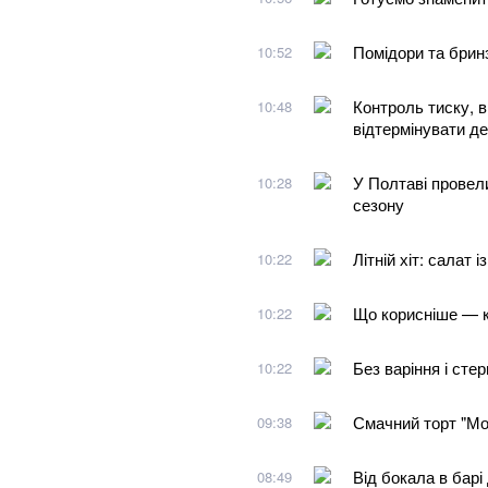
Помідори та брин
10:52
Контроль тиску, в
10:48
відтермінувати д
У Полтаві провели
10:28
сезону
Літній хіт: салат 
10:22
Що корисніше — к
10:22
Без варіння і сте
10:22
Смачний торт "Мол
09:38
Від бокала в барі
08:49