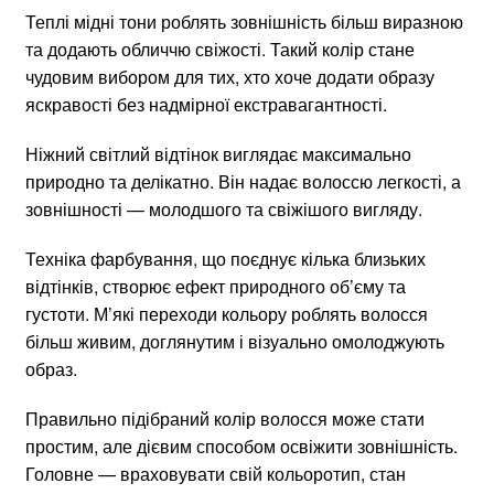
Теплі мідні тони роблять зовнішність більш виразною
та додають обличчю свіжості. Такий колір стане
чудовим вибором для тих, хто хоче додати образу
яскравості без надмірної екстравагантності.
Ніжний світлий відтінок виглядає максимально
природно та делікатно. Він надає волоссю легкості, а
зовнішності — молодшого та свіжішого вигляду.
Техніка фарбування, що поєднує кілька близьких
відтінків, створює ефект природного об’єму та
густоти. М’які переходи кольору роблять волосся
більш живим, доглянутим і візуально омолоджують
образ.
Правильно підібраний колір волосся може стати
простим, але дієвим способом освіжити зовнішність.
Головне — враховувати свій кольоротип, стан