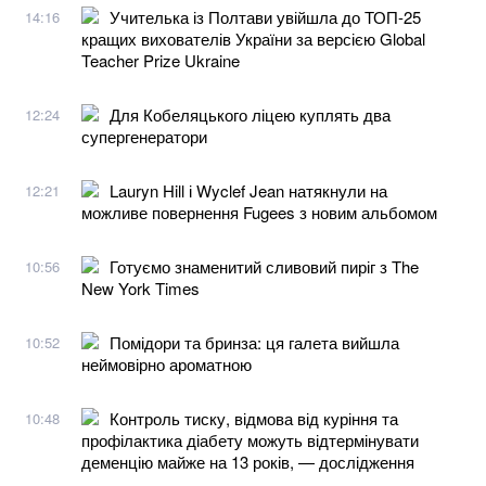
Учителька із Полтави увійшла до ТОП-25
14:16
кращих вихователів України за версією Global
Teacher Prize Ukraine
Для Кобеляцького ліцею куплять два
12:24
супергенератори
Lauryn Hill і Wyclef Jean натякнули на
12:21
можливе повернення Fugees з новим альбомом
Готуємо знаменитий сливовий пиріг з The
10:56
New York Times
Помідори та бринза: ця галета вийшла
10:52
неймовірно ароматною
Контроль тиску, відмова від куріння та
10:48
профілактика діабету можуть відтермінувати
деменцію майже на 13 років, — дослідження