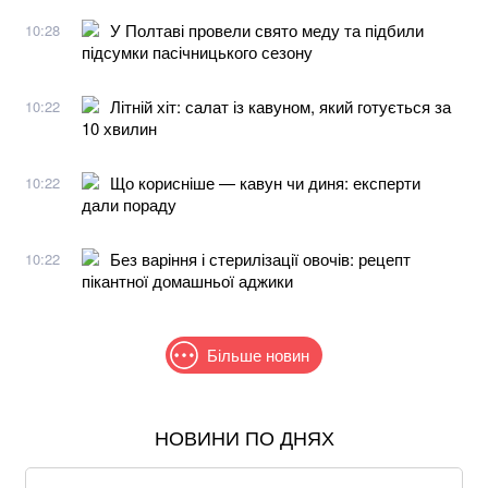
У Полтаві провели свято меду та підбили
10:28
підсумки пасічницького сезону
Літній хіт: салат із кавуном, який готується за
10:22
10 хвилин
Що корисніше — кавун чи диня: експерти
10:22
дали пораду
Без варіння і стерилізації овочів: рецепт
10:22
пікантної домашньої аджики
Більше новин
НОВИНИ ПО ДНЯХ
Понад 9,2 млрд грн: що відомо про нову гучну
справу "ПриватБанку"