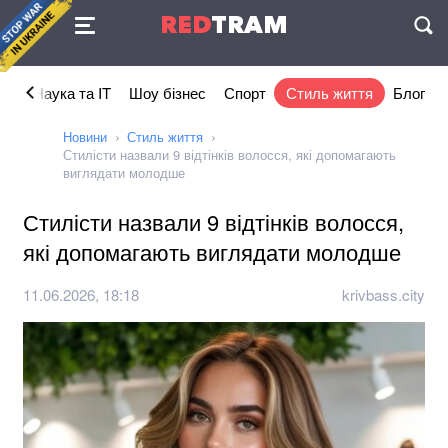
Угода
RED
TRAM
П
ка
Наука та IT
Шоу бізнес
Спорт
Стиль життя
Блог
Новини
Стиль життя
Стилісти назвали 9 відтінків волосся, які допомагають
виглядати молодше
Стилісти назвали 9 відтінків волосся,
які допомагають виглядати молодше
11.06.2026, 18:18
krivbass.city