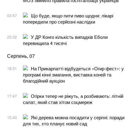
МОЗ змінило правила госпіталізації українців
Що буде, якщо пити пиво щодня: лікарі
03:57
попередили про серйозні наслідки
У ДР Конго кількість випадків Еболи
23:02
перевищила 4 тисячі
Серпень, 07
На Прикарпатті відбудеться «Огир-фест»: у
18:31
програмі кінні змагання, виставка коней та
благодійний аукціон
Огірки тепер не ріжуть, а розбивають: літній
17:47
салат, який став хітом соцмереж
Які дерева можна посадити у серпні: поради
15:40
для тих, хто планує новий сад