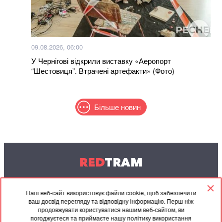
09.08.2026, 06:00
У Чернігові відкрили виставку «Аеропорт
“Шестовиця”. Втрачені артефакти» (Фото)
Більше новин
RED
TRAM
© 2004-2026 Redtram, Ltd.
Наш веб-сайт використовує файли cookie, щоб забезпечити
ваш досвід перегляду та відповідну інформацію. Перш ніж
Співпраця
Архів
Контакти
продовжувати користуватися нашим веб-сайтом, ви
погоджуєтеся та приймаєте нашу політику використання