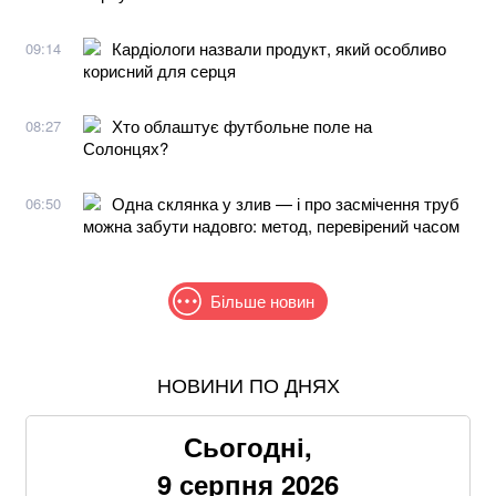
Кардіологи назвали продукт, який особливо
09:14
корисний для серця
Хто облаштує футбольне поле на
08:27
Солонцях?
Одна склянка у злив — і про засмічення труб
06:50
можна забути надовго: метод, перевірений часом
Більше новин
НОВИНИ ПО ДНЯХ
Співаків і телеведучих хочуть позбавити броні: у
Кабміні з'явилася петиція
Сьогодні,
Понад 9,2 млрд грн: що відомо про нову гучну
9 серпня 2026
справу "ПриватБанку"