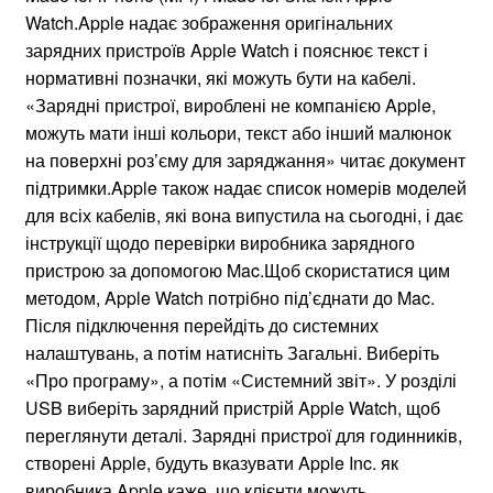
Watch.Apple надає зображення оригінальних
зарядних пристроїв Apple Watch і пояснює текст і
нормативні позначки, які можуть бути на кабелі.
«Зарядні пристрої, вироблені не компанією Apple,
можуть мати інші кольори, текст або інший малюнок
на поверхні роз’єму для заряджання» читає документ
підтримки.Apple також надає список номерів моделей
для всіх кабелів, які вона випустила на сьогодні, і дає
інструкції щодо перевірки виробника зарядного
пристрою за допомогою Mac.Щоб скористатися цим
методом, Apple Watch потрібно під’єднати до Mac.
Після підключення перейдіть до системних
налаштувань, а потім натисніть Загальні. Виберіть
«Про програму», а потім «Системний звіт». У розділі
USB виберіть зарядний пристрій Apple Watch, щоб
переглянути деталі. Зарядні пристрої для годинників,
створені Apple, будуть вказувати Apple Inc. як
виробника.Apple каже, що клієнти можуть