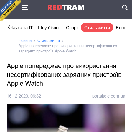
Угода
RED
TRAM
П
ка
Наука та IT
Шоу бізнес
Спорт
Стиль життя
Блог
Новини
Стиль життя
Apple попереджає про використання несертифікованих
зарядних пристроїв Apple Watch
Apple попереджає про використання
несертифікованих зарядних пристроїв
Apple Watch
16.12.2023, 06:32
portaltele.com.ua