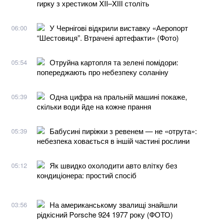
гирку з хрестиком XII–XIII століть
У Чернігові відкрили виставку «Аеропорт
06:00
“Шестовиця”. Втрачені артефакти» (Фото)
Отруйна картопля та зелені помідори:
05:54
попереджають про небезпеку соланіну
Одна цифра на пральній машині покаже,
05:39
скільки води йде на кожне прання
Бабусині пиріжки з ревенем — не «отрута»:
05:39
небезпека ховається в іншій частині рослини
Як швидко охолодити авто влітку без
05:12
кондиціонера: простий спосіб
На американському звалищі знайшли
03:56
рідкісний Porsche 924 1977 року (ФОТО)