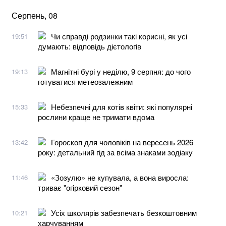
Серпень, 08
Чи справді родзинки такі корисні, як усі
19:51
думають: відповідь дієтологів
Магнітні бурі у неділю, 9 серпня: до чого
19:13
готуватися метеозалежним
Небезпечні для котів квіти: які популярні
15:33
рослини краще не тримати вдома
Гороскоп для чоловіків на вересень 2026
13:42
року: детальний гід за всіма знаками зодіаку
«Зозулю» не купувала, а вона виросла:
11:46
триває "огірковий сезон"
Усіх школярів забезпечать безкоштовним
10:21
харчуванням