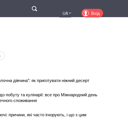
Поиск
Вхід
UA
EN
PL
KZ
RU
і
очна дівчина": як приготувати ніжний десерт
 до побуту та кулінарії: все про Міжнародний день
печного споживання
чі: причини, які часто ігнорують, і що з цим