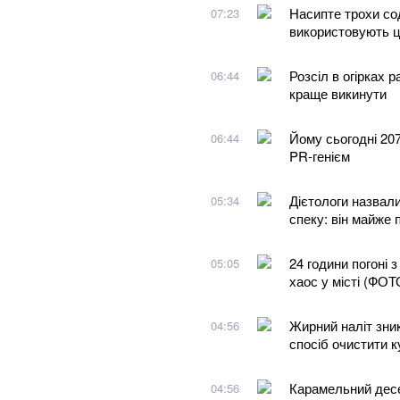
Насипте трохи сод
07:23
використовують ц
Розсіл в огірках 
06:44
краще викинути
Йому сьогодні 20
06:44
PR-генієм
Дієтологи назвал
05:34
спеку: він майже 
24 години погоні 
05:05
хаос у місті (ФОТ
Жирний наліт зник
04:56
спосіб очистити 
Карамельний десе
04:56