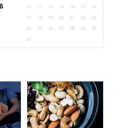
6
10
11
12
13
14
15
16
я накриє Україну: Діденко назвала дату
17
18
19
20
21
22
23
льної спеки
24
25
26
27
28
29
30
 США не передадуть Україні додаткові ракети для
31
ої збитої: Повітряні сили ЗСУ озвучили деталі
кав і повертав тіла полеглих воїнів. Загинув
ерівник пошукового загону “Плацдарм”
 часу: розвідка США шокувала новим прогнозом
іна на НАТО
залежності 2026 у Києві: хто отримає 1000, 700 та