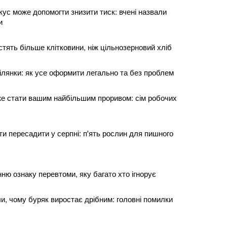
ус може допомогти знизити тиск: вчені назвали
и
містять більше клітковини, ніж цільнозерновий хліб
ілянки: як усе оформити легально та без проблем
е стати вашим найбільшим проривом: сім робочих
віти пересадити у серпні: п'ять рослин для пишного
нню ознаку перевтоми, яку багато хто ігнорує
и, чому буряк виростає дрібним: головні помилки