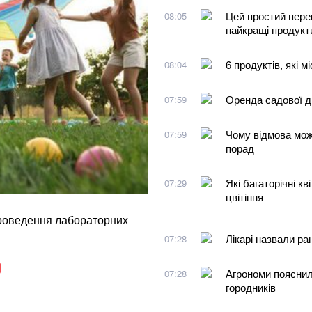
Цей простий перек
08:05
найкращі продукт
6 продуктів, які 
08:04
Оренда садової д
07:59
Чому відмова мож
07:59
порад
Які багаторічні к
07:29
цвітіння
проведення лабораторних
Лікарі назвали ра
07:28
Агрономи пояснил
07:28
городників