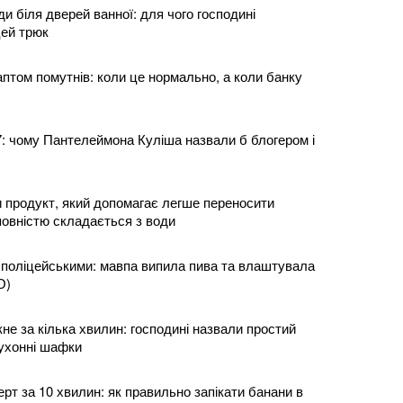
и біля дверей ванної: для чого господині
ей трюк
раптом помутнів: коли це нормально, а коли банку
7: чому Пантелеймона Куліша назвали б блогером і
и продукт, який допомагає легше переносити
повністю складається з води
з поліцейськими: мавпа випила пива та влаштувала
О)
не за кілька хвилин: господині назвали простий
кухонні шафки
рт за 10 хвилин: як правильно запікати банани в