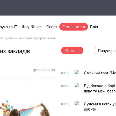
аука та IT
Шоу бізнес
Спорт
Стиль життя
Блог
нт дитячих закладів оздоровлення
их закладів
Останні
Популярн
greenpost.ua
Смачний торт "Мол
09:38
Від бокала в барі
08:49
пива та межі без
Судоми в ногах уно
08:15
робити