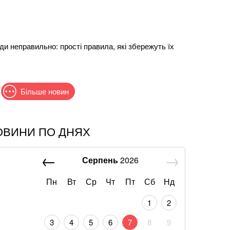
ди неправильно: прості правила, які збережуть їх
Більше новин
ОВИНИ ПО ДНЯХ
що слова Залужного щодо членства в НАТО були
ту
Серпень
2026
н: що відомо про нову гучну справу "ПриватБанку"
Пн
Вт
Ср
Чт
Пт
Сб
Нд
ади та роки роботи: що залишилося після удару по
1
2
3
4
5
6
7
8
9
ти: Шмигаль розкрив, куди планує бити Росія