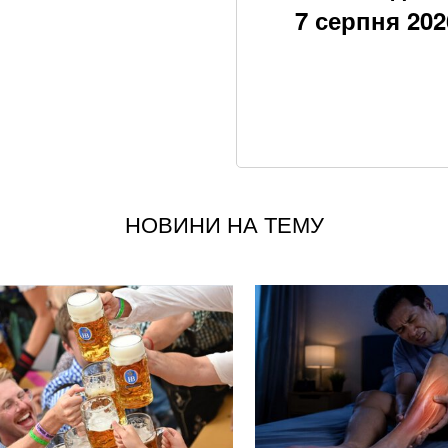
7 серпня 202
Хвиля похолоданн
завершення анома
Трамп заявив, що
Patriot
З 28 ракет – жодн
нічного обстрілу
НОВИНИ НА ТЕМУ
Понад 20 років шу
Олексій Юков – к
Залишилося мало
щодо нападу Пут
Виплати до Дня Не
500 гривень