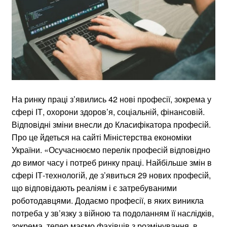
На ринку праці з’явились 42 нові професії, зокрема у
сфері ІТ, охорони здоров’я, соціальній, фінансовій.
Відповідні зміни внесли до Класифікатора професій.
Про це йдеться на сайті Міністерства економіки
України. «Осучаснюємо перелік професій відповідно
до вимог часу і потреб ринку праці. Найбільше змін в
сфері ІТ-технологій, де з’явиться 29 нових професій,
що відповідають реаліям і є затребуваними
роботодавцями. Додаємо професії, в яких виникла
потреба у зв’язку з війною та подоланням її наслідків,
зокрема, тепер маємо фахівців з розмінування, в