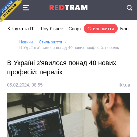
Угода
RED
TRAM
П
ка
Наука та IT
Шоу бізнес
Спорт
Стиль життя
Блог
Новини
Стиль життя
В Україні з'явилося понад 40 нових професій: перелік
В Україні з'явилося понад 40 нових
професій: перелік
05.02.2024, 08:55
1kr.ua