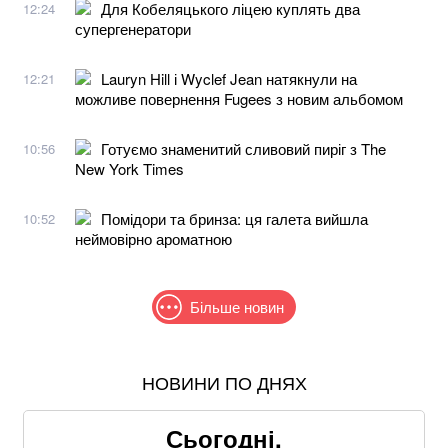
Для Кобеляцького ліцею куплять два
12:24
супергенератори
Lauryn Hill і Wyclef Jean натякнули на
12:21
можливе повернення Fugees з новим альбомом
Готуємо знаменитий сливовий пиріг з The
10:56
New York Times
Помідори та бринза: ця галета вийшла
10:52
неймовірно ароматною
Більше новин
НОВИНИ ПО ДНЯХ
Зеленський та Сибіга відреагували на ухвалення
«пекельних санкцій» проти рф
Сьогодні,