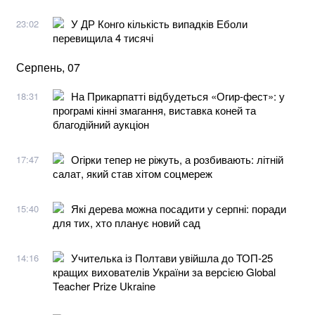
У ДР Конго кількість випадків Еболи
23:02
перевищила 4 тисячі
Серпень, 07
На Прикарпатті відбудеться «Огир-фест»: у
18:31
програмі кінні змагання, виставка коней та
благодійний аукціон
Огірки тепер не ріжуть, а розбивають: літній
17:47
салат, який став хітом соцмереж
Які дерева можна посадити у серпні: поради
15:40
для тих, хто планує новий сад
Учителька із Полтави увійшла до ТОП-25
14:16
кращих вихователів України за версією Global
Teacher Prize Ukraine