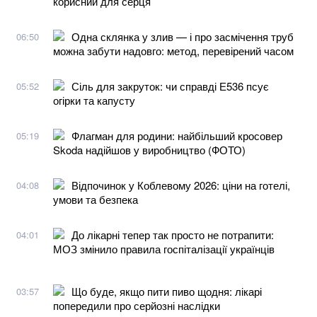
корисний для серця
Одна склянка у злив — і про засмічення труб
06:50
можна забути надовго: метод, перевірений часом
Сіль для закруток: чи справді Е536 псує
05:52
огірки та капусту
Флагман для родини: найбільший кросовер
05:19
Skoda надійшов у виробництво (ФОТО)
Відпочинок у Коблевому 2026: ціни на готелі,
04:08
умови та безпека
До лікарні тепер так просто не потрапити:
04:01
МОЗ змінило правила госпіталізації українців
Що буде, якщо пити пиво щодня: лікарі
03:57
попередили про серйозні наслідки