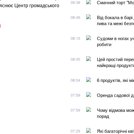
Смачний торт "Мол
09:38
пояснює Центр громадського
Від бокала в барі
08:49
пива та межі без
Судоми в ногах уно
08:15
робити
Цей простий перек
08:05
найкращі продукт
6 продуктів, які 
08:04
Оренда садової д
07:59
Чому відмова мож
07:59
порад
Які багаторічні к
07:29