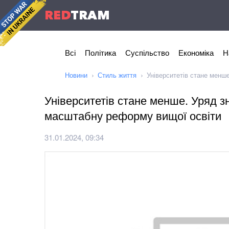
RED
TRAM
Всі
Політика
Суспільство
Економіка
Н
Новини
Стиль життя
Університетів стане менш
Університетів стане менше. Уряд з
масштабну реформу вищої освіти
31.01.2024, 09:34