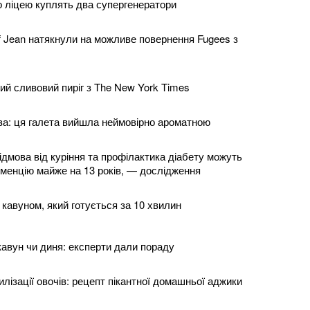
 ліцею куплять два супергенератори
lef Jean натякнули на можливе повернення Fugees з
ий сливовий пиріг з The New York Times
за: ця галета вийшла неймовірно ароматною
ідмова від куріння та профілактика діабету можуть
еменцію майже на 13 років, — дослідження
із кавуном, який готується за 10 хвилин
авун чи диня: експерти дали пораду
рилізації овочів: рецепт пікантної домашньої аджики