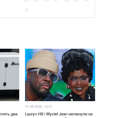
ід судді через упередженість
31
аповнюватимуть дефіцит Patriot через оновлення
 в банку як доведеться: одна помилка позбавить їх
 ціною на гречку та чого очікувати далі: чи варто
упи
 часу: розвідка США шокувала новим прогнозом
іна на НАТО
ші за піцу: гарячі бутерброди із сиром і томатами
07.08.2026, 12:21
йськовому обліку: податкова передасть Міноборони
плять два
Lauryn Hill і Wyclef Jean натякнули на