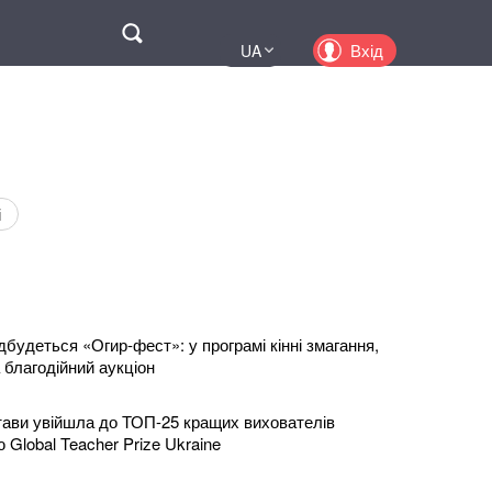
Поиск
Вхід
UA
EN
PL
KZ
RU
і
дбудеться «Огир-фест»: у програмі кінні змагання,
 благодійний аукціон
тави увійшла до ТОП-25 кращих вихователів
ю Global Teacher Prize Ukraine