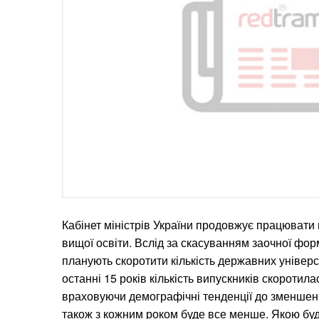
Кабінет міністрів України продовжує працюват
вищої освіти. Вслід за скасуванням заочної фор
планують скоротити кількість державних універси
останні 15 років кількість випускників скоротила
враховуючи демографічні тенденції до зменшенн
також з кожним роком буде все менше. Якою бу