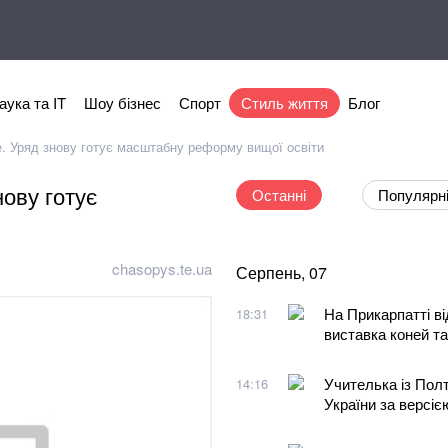
аука та IT
Шоу бізнес
Спорт
Стиль життя
Блог
е. Уряд знову готує масштабну реформу вищої освіти
нову готує
Останні
Популярн
chasopys.te.ua
Серпень, 07
На Прикарпатті ві
18:31
виставка коней та
Учителька із Пол
14:16
України за версіє