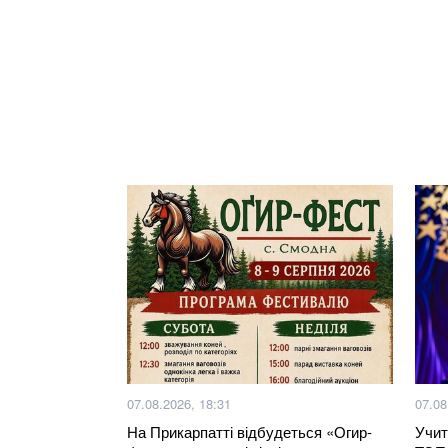
07.08.2026, 18:31
07.08
На Прикарпатті відбудеться «Огир-
Учит