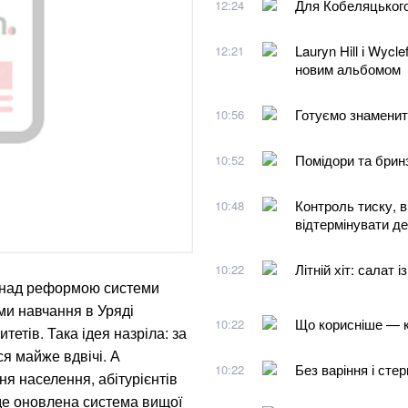
Для Кобеляцького
12:24
Lauryn Hill і Wyc
12:21
новим альбомом
Готуємо знаменит
10:56
Помідори та брин
10:52
Контроль тиску, в
10:48
відтермінувати д
Літній хіт: салат 
10:22
и над реформою системи
ми навчання в Уряді
Що корисніше — к
10:22
тетів. Така ідея назріла: за
ся майже вдвічі. А
Без варіння і сте
10:22
я населення, абітурієнтів
де оновлена система вищої