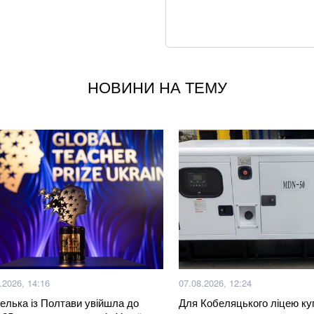
клопотав про відв
США та Україна з
радянських ракет
НОВИНИ НА ТЕМУ
Не кладіть огірки
хрусткості
Що відбувається з
робити запаси кр
Залишилося мало
щодо нападу Пут
Смачніші та дешев
за лічені хвилини
.2026, 14:16
07.08.2026, 12:24
Кого немає на ві
елька із Полтави увійшла до
Для Кобеляцького ліцею ку
дані про чоловіків