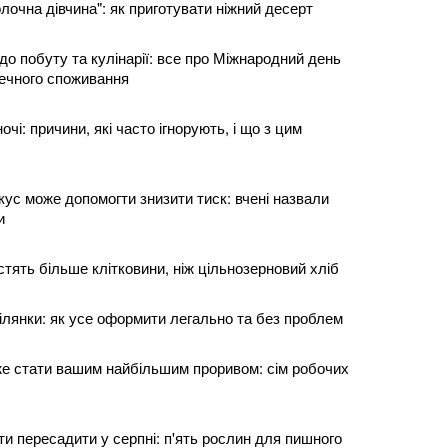
очна дівчина": як приготувати ніжний десерт
 до побуту та кулінарії: все про Міжнародний день
печного споживання
чі: причини, які часто ігнорують, і що з цим
ус може допомогти знизити тиск: вчені назвали
и
містять більше клітковини, ніж цільнозерновий хліб
ілянки: як усе оформити легально та без проблем
е стати вашим найбільшим проривом: сім робочих
віти пересадити у серпні: п'ять рослин для пишного