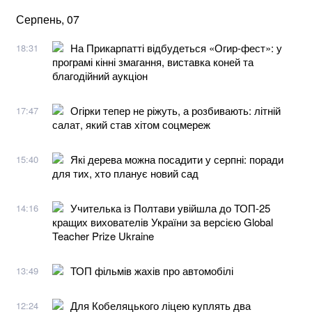
Серпень, 07
На Прикарпатті відбудеться «Огир-фест»: у
18:31
програмі кінні змагання, виставка коней та
благодійний аукціон
Огірки тепер не ріжуть, а розбивають: літній
17:47
салат, який став хітом соцмереж
Які дерева можна посадити у серпні: поради
15:40
для тих, хто планує новий сад
Учителька із Полтави увійшла до ТОП-25
14:16
кращих вихователів України за версією Global
Teacher Prize Ukraine
ТОП фільмів жахів про автомобілі
13:49
Для Кобеляцького ліцею куплять два
12:24