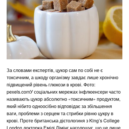
За словами експертів, цукор сам по собі не є
токсичним, а шкоду організму завдає лише хронічно
підвищений рівень глюкози в крові. Фото:
pexels.comУ соціальних мережах інфлюенсери часто
називають цукор абсолютно «токсичним» продуктом,
який нібито одноосібно відповідає за збільшення
ваги, проблеми з серцем та стрибки рівню цукру в
крові. Проте британська дієтологиня з King’s College
London докторка Емілі Лімінг наголошує, що це лише