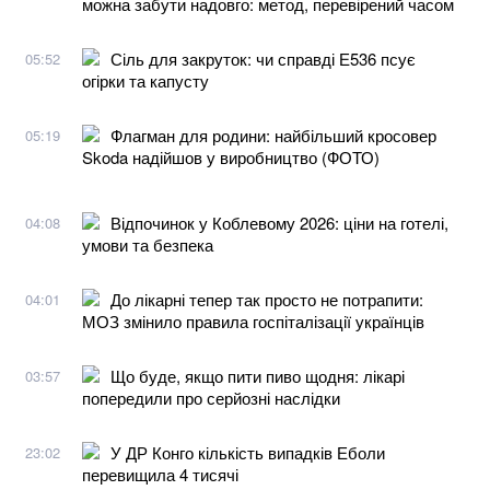
можна забути надовго: метод, перевірений часом
Сіль для закруток: чи справді Е536 псує
05:52
огірки та капусту
Флагман для родини: найбільший кросовер
05:19
Skoda надійшов у виробництво (ФОТО)
Відпочинок у Коблевому 2026: ціни на готелі,
04:08
умови та безпека
До лікарні тепер так просто не потрапити:
04:01
МОЗ змінило правила госпіталізації українців
Що буде, якщо пити пиво щодня: лікарі
03:57
попередили про серйозні наслідки
У ДР Конго кількість випадків Еболи
23:02
перевищила 4 тисячі