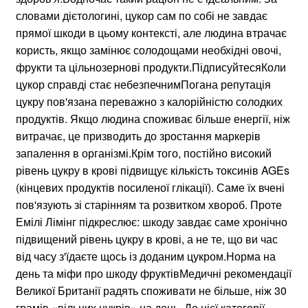
словами дієтологині, цукор сам по собі не завдає
прямої шкоди в цьому контексті, але людина втрачає
користь, якщо замінює солодощами необхідні овочі,
фрукти та цільнозернові продукти.ПідписуйтесяКоли
цукор справді стає небезпечнимПогана репутація
цукру пов'язана переважно з калорійністю солодких
продуктів. Якщо людина споживає більше енергії, ніж
витрачає, це призводить до зростання маркерів
запалення в організмі.Крім того, постійно високий
рівень цукру в крові підвищує кількість токсинів AGEs
(кінцевих продуктів посиленої глікації). Саме їх вчені
пов'язують зі старінням та розвитком хвороб. Проте
Емілі Лімінг підкреслює: шкоду завдає саме хронічно
підвищений рівень цукру в крові, а не те, що ви час
від часу з'їдаєте щось із доданим цукром.Норма на
день та міфи про шкоду фруктівМедичні рекомендації
Великої Британії радять споживати не більше, ніж 30
грамів «вільних цукрів» на день. До цієї категорії