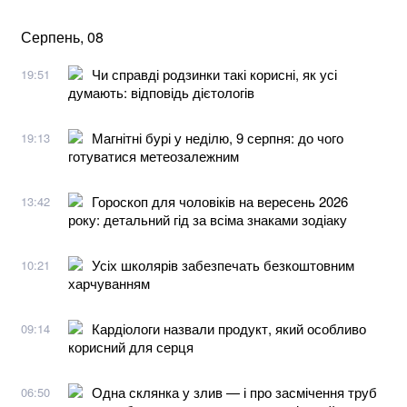
Серпень, 08
Чи справді родзинки такі корисні, як усі
19:51
думають: відповідь дієтологів
Магнітні бурі у неділю, 9 серпня: до чого
19:13
готуватися метеозалежним
Гороскоп для чоловіків на вересень 2026
13:42
року: детальний гід за всіма знаками зодіаку
Усіх школярів забезпечать безкоштовним
10:21
харчуванням
Кардіологи назвали продукт, який особливо
09:14
корисний для серця
Одна склянка у злив — і про засмічення труб
06:50