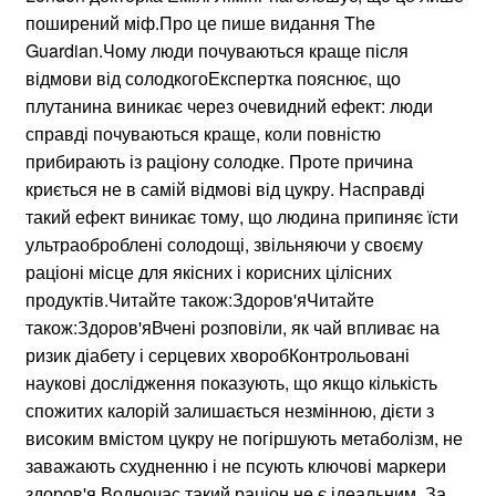
поширений міф.Про це пише видання The
Guardian.Чому люди почуваються краще після
відмови від солодкогоЕкспертка пояснює, що
плутанина виникає через очевидний ефект: люди
справді почуваються краще, коли повністю
прибирають із раціону солодке. Проте причина
криється не в самій відмові від цукру. Насправді
такий ефект виникає тому, що людина припиняє їсти
ультраоброблені солодощі, звільняючи у своєму
раціоні місце для якісних і корисних цілісних
продуктів.Читайте також:Здоров'яЧитайте
також:Здоров'яВчені розповіли, як чай впливає на
ризик діабету і серцевих хворобКонтрольовані
наукові дослідження показують, що якщо кількість
спожитих калорій залишається незмінною, дієти з
високим вмістом цукру не погіршують метаболізм, не
заважають схудненню і не псують ключові маркери
здоров'я.Водночас такий раціон не є ідеальним. За