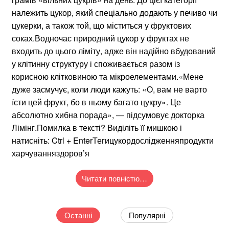
належить цукор, який спеціально додають у печиво чи
цукерки, а також той, що міститься у фруктових
соках.Водночас природний цукор у фруктах не
входить до цього ліміту, адже він надійно вбудований
у клітинну структуру і споживається разом із
корисною клітковиною та мікроелементами.«Мене
дуже засмучує, коли люди кажуть: «О, вам не варто
їсти цей фрукт, бо в ньому багато цукру». Це
абсолютно хибна порада», — підсумовує докторка
Лімінг.Помилка в тексті? Виділіть її мишкою і
натисніть: Ctrl + EnterТегицукордослідженняпродукти
харчуванняздоровʼя
Читати повністю…
Останні
Популярні