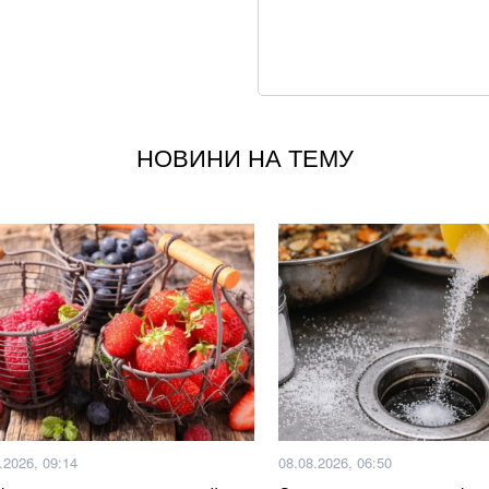
Армія рф била по
Що корисніше — к
Google прибирає 
НОВИНИ НА ТЕМУ
вже у 2027 році
Ракетний удар по 
наслідки для бізн
Літній хіт: салат 
Шевченко про атак
зіграла свій остан
росія створює бой
.2026, 09:14
08.08.2026, 06:50