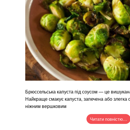
Брюссельська капуста під соусом — це вишукана
Найкраще смакує капуста, запечена або злегка
ніжним вершковим
Читати повністю…