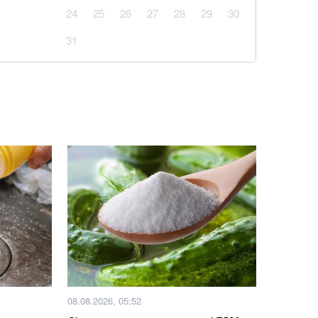
24
25
26
27
28
29
30
 семи населених пунктах Чернігівщини
31
авун чи диня: експерти дали пораду
одну з найзручніших функцій Gmail: що зміниться
Київщині знищив склади великих компаній: які
есу
із кавуном, який готується за 10 хвилин
у на стадіон Чорноморець: Це стадіон, де збірна
ній матч в Україні
ові підрозділи з українських полонених — звіт ISW
08.08.2026, 05:52