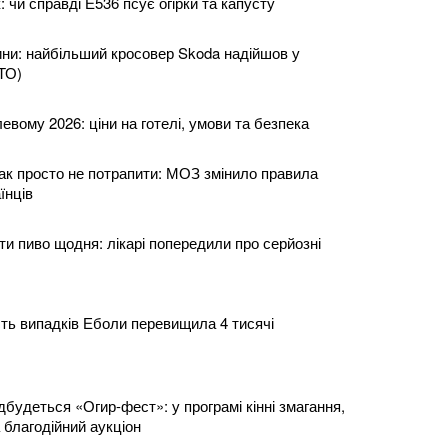
: чи справді Е536 псує огірки та капусту
ни: найбільший кросовер Skoda надійшов у
ТО)
евому 2026: ціни на готелі, умови та безпека
так просто не потрапити: МОЗ змінило правила
їнців
и пиво щодня: лікарі попередили про серйозні
сть випадків Еболи перевищила 4 тисячі
дбудеться «Огир-фест»: у програмі кінні змагання,
 благодійний аукціон