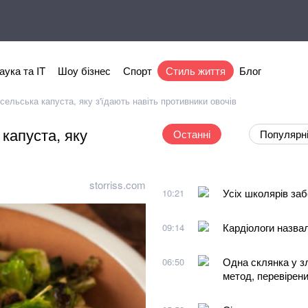
аука та IT
Шоу бізнес
Спорт
Стиль життя
Блог
ельська капуста, яку з'їдають навіть противники овочів
капуста, яку
Останні
Популярн
storriss.com
Усіх школярів за
10:21
Кардіологи назва
09:14
Одна склянка у зл
06:50
метод, перевірен