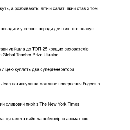
жуть, а розбивають: літній салат, який став хітом
посадити у серпні: поради для тих, хто планує
тави увійшла до ТОП-25 кращих вихователів
ю Global Teacher Prize Ukraine
 ліцею куплять два супергенератори
lef Jean натякнули на можливе повернення Fugees з
ий сливовий пиріг з The New York Times
за: ця галета вийшла неймовірно ароматною