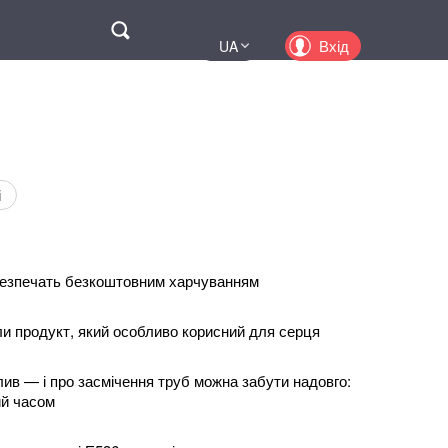
Поиск
Вхід
UA
EN
PL
KZ
RU
і
безпечать безкоштовним харчуванням
ли продукт, який особливо корисний для серця
ив — і про засмічення труб можна забути надовго:
ий часом