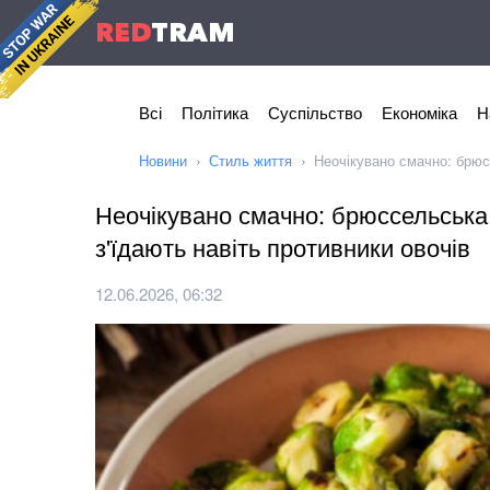
RED
TRAM
Всі
Політика
Суспільство
Економіка
Н
Новини
Стиль життя
Неочікувано смачно: брюсс
Неочікувано смачно: брюссельська 
з'їдають навіть противники овочів
12.06.2026, 06:32