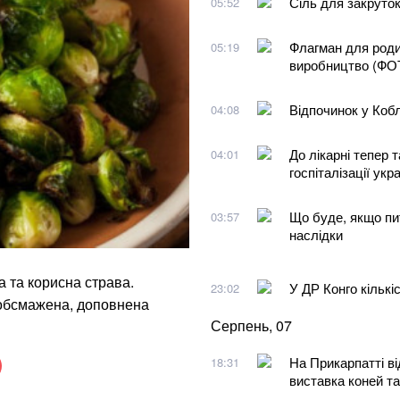
Сіль для закруток
05:52
Флагман для роди
05:19
виробництво (ФО
Відпочинок у Кобл
04:08
До лікарні тепер 
04:01
госпіталізації укра
Що буде, якщо пит
03:57
наслідки
 та корисна страва.
У ДР Конго кількі
23:02
 обсмажена, доповнена
Серпень, 07
На Прикарпатті ві
18:31
виставка коней та