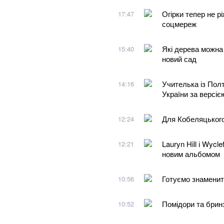
Огірки тепер не рі
17:47
соцмереж
Які дерева можна 
15:40
новий сад
Учителька із Пол
14:16
України за версіє
Для Кобеляцького
12:24
Lauryn Hill і Wyc
12:21
новим альбомом
Готуємо знаменит
10:56
Помідори та брин
10:52