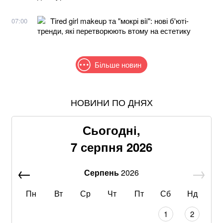
Tired girl makeup та "мокрі вії": нові б'юті-
07:00
тренди, які перетворюють втому на естетику
Більше новин
НОВИНИ ПО ДНЯХ
В МЗС заявили, що слова Залужного щодо членства
в НАТО були вирвані з контексту
Сьогодні,
Найбільший НПЗ Китаю наростив закупівлі
7 серпня 2026
російської нафти через перебої з поставками – ЗМІ
Серпень
2026
Двом найбільшим банкам росії загрожує кредитна
криза – розвідка
Пн
Вт
Ср
Чт
Пт
Сб
Нд
Ракетний удар по Київщині знищив склади великих
1
2
компаній: які наслідки для бізнесу