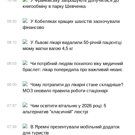
книгообміну в парку Шевченка
У Кобеляках кращих шахістів заохочували
09:20
фінансово
У Львові лікарі видалили 50-річній пацієнтці
08:10
міому матки вагою 4,5 кг
Чи потрібний людям похилого віку медичний
08:03
браслет: лікар попередила про важливий нюанс
Чому потрапити до лікарні стане складніше?
08:00
МОЗ оновило правила роботи стаціонарі
Чим освітити вітальню у 2026 році: 5
07:57
альтернатив "класичній" люстрі
В Яремчі презентували мобільний додаток
07:36
для туристів