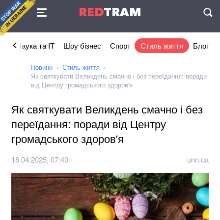
Угода
RED
TRAM
П
ка
Наука та IT
Шоу бізнес
Спорт
Стиль життя
Блог
Новини
Стиль життя
Як святкувати Великдень смачно і без переїдання: поради
від Центру громадського здоров'я
Як святкувати Великдень смачно і без
переїдання: поради від Центру
громадського здоров'я
18.04.2025, 07:40
unn.ua