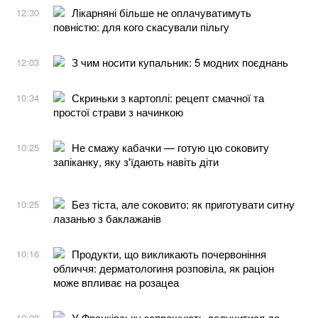
Лікарняні більше не оплачуватимуть
12:30
повністю: для кого скасували пільгу
З чим носити купальник: 5 модних поєднань
12:03
Скриньки з картоплі: рецепт смачної та
10:34
простої страви з начинкою
Не смажу кабачки — готую цю соковиту
10:25
запіканку, яку з'їдають навіть діти
Без тіста, але соковито: як приготувати ситну
10:25
лазанью з баклажанів
Продукти, що викликають почервоніння
10:16
обличчя: дерматологиня розповіла, як раціон
може впливає на розацеа
У Франківську запрошують долучитися до
10:08