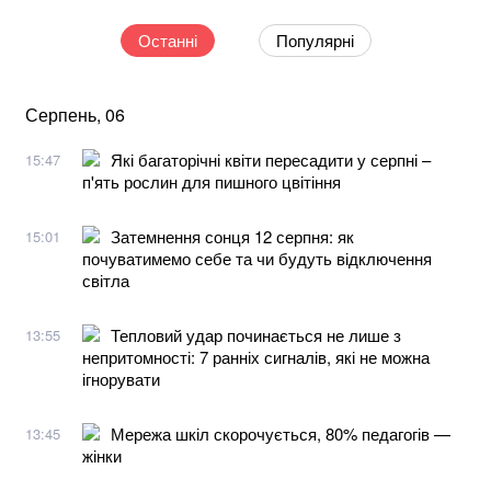
Останні
Популярні
Серпень, 06
Які багаторічні квіти пересадити у серпні –
15:47
п'ять рослин для пишного цвітіння
Затемнення сонця 12 серпня: як
15:01
почуватимемо себе та чи будуть відключення
світла
Тепловий удар починається не лише з
13:55
непритомності: 7 ранніх сигналів, які не можна
ігнорувати
Мережа шкіл скорочується, 80% педагогів —
13:45
жінки