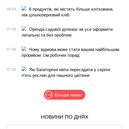
6 продуктів, які містять більше клітковини,
08:04
ніж цільнозерновий хліб
Оренда садової ділянки: як усе оформити
07:59
легально та без проблем
Чому відмова може стати вашим найбільшим
07:59
проривом: сім робочих порад
Які багаторічні квіти пересадити у серпні:
07:29
п'ять рослин для пишного цвітіння
Більше новин
НОВИНИ ПО ДНЯХ
В МЗС заявили, що слова Залужного щодо членства
в НАТО були вирвані з контексту