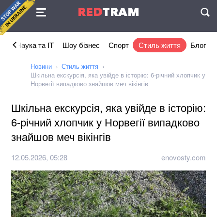
Угода
RED
TRAM
П
ка
Наука та IT
Шоу бізнес
Спорт
Стиль життя
Блог
Новини
Стиль життя
Шкільна екскурсія, яка увійде в історію: 6-річний хлопчик у
Норвегії випадково знайшов меч вікінгів
Шкільна екскурсія, яка увійде в історію:
6-річний хлопчик у Норвегії випадково
знайшов меч вікінгів
12.05.2026, 05:28
enovosty.com