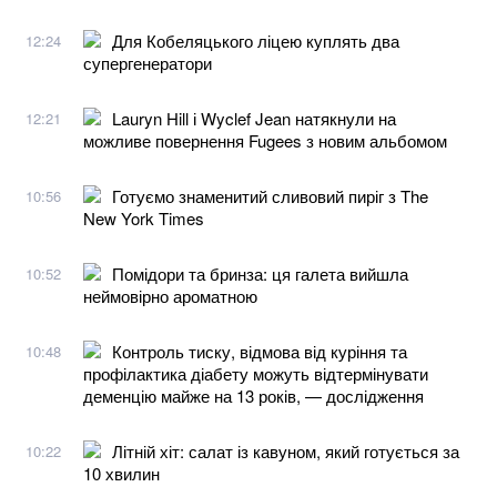
Для Кобеляцького ліцею куплять два
12:24
супергенератори
Lauryn Hill і Wyclef Jean натякнули на
12:21
можливе повернення Fugees з новим альбомом
Готуємо знаменитий сливовий пиріг з The
10:56
New York Times
Помідори та бринза: ця галета вийшла
10:52
неймовірно ароматною
Контроль тиску, відмова від куріння та
10:48
профілактика діабету можуть відтермінувати
деменцію майже на 13 років, — дослідження
Літній хіт: салат із кавуном, який готується за
10:22
10 хвилин