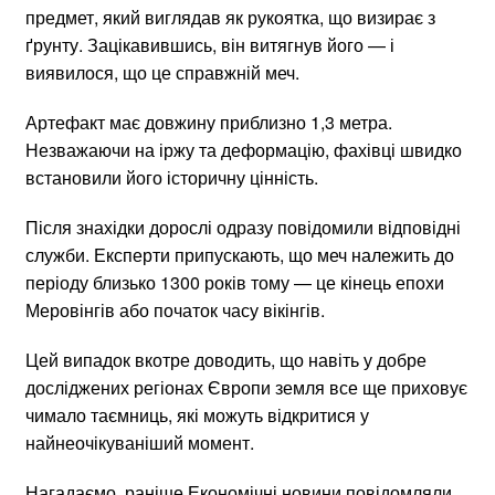
предмет, який виглядав як рукоятка, що визирає з
ґрунту. Зацікавившись, він витягнув його — і
виявилося, що це справжній меч.
Артефакт має довжину приблизно 1,3 метра.
Незважаючи на іржу та деформацію, фахівці швидко
встановили його історичну цінність.
Після знахідки дорослі одразу повідомили відповідні
служби. Експерти припускають, що меч належить до
періоду близько 1300 років тому — це кінець епохи
Меровінгів або початок часу вікінгів.
Цей випадок вкотре доводить, що навіть у добре
досліджених регіонах Європи земля все ще приховує
чимало таємниць, які можуть відкритися у
найнеочікуваніший момент.
Нагадаємо, раніше Економічні новини повідомляли,