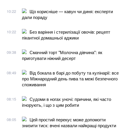
Що корисніше — кавун чи диня: експерти
10:22
дали пораду
Без варіння і стерилізації овочів: рецепт
10:22
пікантної домашньої аджики
Смачний торт "Молочна дівчина": як
09:38
приготувати ніжний десерт
Від бокала в барі до побуту та кулінарії: все
08:49
про Міжнародний день пива та межі безпечного
споживання
Судоми в ногах уночі: причини, які часто
08:15
ігнорують, і що з цим робити
Цей простий перекус може допомогти
08:05
знизити тиск: вчені назвали найкращі продукти