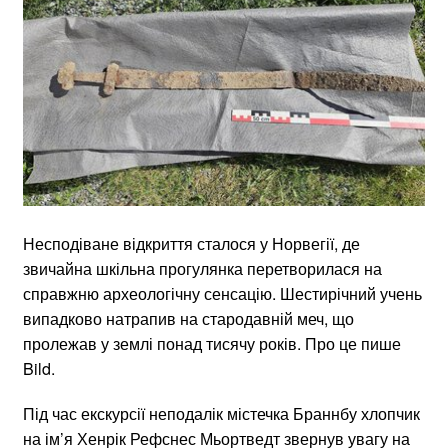
Несподіване відкриття сталося у Норвегії, де
звичайна шкільна прогулянка перетворилася на
справжню археологічну сенсацію. Шестирічний учень
випадково натрапив на стародавній меч, що
пролежав у землі понад тисячу років. Про це пише
Bild.
Під час екскурсії неподалік містечка Браннбу хлопчик
на ім’я Хенрік Рефснес Мьортведт звернув увагу на