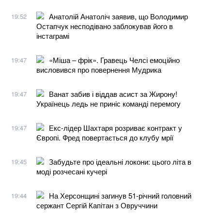
Анатолій Анатоліч заявив, що Володимир
19:52
Остапчук несподівано заблокував його в
інстаграмі
«Міша – фрік». Гравець Челсі емоційно
19:47
висловився про повернення Мудрика
Ванат забив і віддав асист за Жирону!
19:47
Українець ледь не приніс команді перемогу
Екс-лідер Шахтаря розриває контракт у
19:47
Європі. Фред повертається до клубу мрії
Забудьте про ідеальні локони: цього літа в
19:45
моді розчесані кучері
На Херсонщині загинув 51-річний головний
19:44
сержант Сергій Капітан з Овруччини