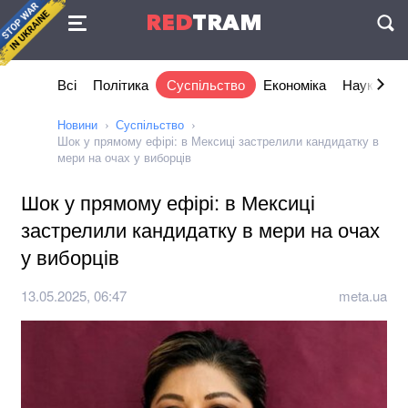
Угода
RED
TRAM
П
Всі
Політика
Суспільство
Економіка
Наука та I
Новини
Суспільство
Шок у прямому ефірі: в Мексиці застрелили кандидатку в
мери на очах у виборців
Шок у прямому ефірі: в Мексиці
застрелили кандидатку в мери на очах
у виборців
13.05.2025, 06:47
meta.ua