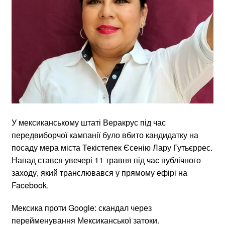
У мексиканському штаті Веракрус під час
передвиборчої кампанії було вбито кандидатку на
посаду мера міста Текістепек Єсенію Лару Гутьєррес.
Напад стався увечері 11 травня під час публічного
заходу, який транслювався у прямому ефірі на
Facebook.
Мексика проти Google: скандал через
перейменування Мексиканської затоки.