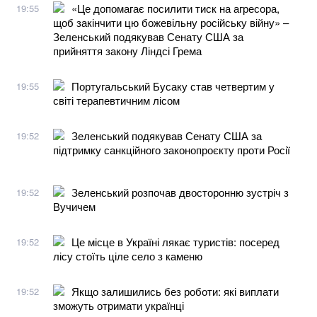
«Це допомагає посилити тиск на агресора,
19:55
щоб закінчити цю божевільну російську війну» –
Зеленський подякував Сенату США за
прийняття закону Ліндсі Грема
Португальський Бусаку став четвертим у
19:55
світі терапевтичним лісом
Зеленський подякував Сенату США за
19:52
підтримку санкційного законопроєкту проти Росії
Зеленський розпочав двосторонню зустріч з
19:52
Вучичем
Це місце в Україні лякає туристів: посеред
19:52
лісу стоїть ціле село з каменю
Якщо залишились без роботи: які виплати
19:52
зможуть отримати українці