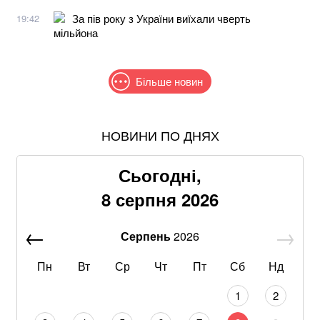
За пів року з України виїхали чверть
19:42
мільйона
Більше новин
НОВИНИ ПО ДНЯХ
Понад 9,2 млрд грн: що відомо про нову гучну
справу "ПриватБанку"
Сьогодні,
Хацкевич: Гуцуляк навіть не прийшов потиснути
8 серпня 2026
руку президенту
Серпень
2026
Хвиля похолодання накриє Україну: Діденко назвала
дату завершення аномальної спеки
Пн
Вт
Ср
Чт
Пт
Сб
Нд
Через повагу до Реалу: Родрі отримуватиме в
1
2
Барселоні 15 мільйонів на рік