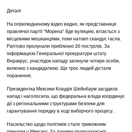
Деталі
На оприлюдненому відео видно, як представниця
правлячої партії "Морена" йде вулицею, вітається з
місцевими мешканцями, поки натовп скандує гасла.
Раптово пролунали приблизно 20 пострілів. За
інформацією Генеральної прокуратури штату
Веракрус, унаслідок нападу загинули чотири особи,
включно з кандидаткою. Ще троє людей дістали
поранення.
Президентка Мексики Клаудія Шейнбаум засудила
напад і наголосила, що федеральна влада координує
дії з регіональними структурами безпеки для
гарантування порядку в ході виборчого процесу.
Насильство щодо політиків стало тривожним
трендом у Мексиці. За даними правозахисної