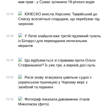
мав прав - у Сумах зупинили 19-річного водія
ЮНЕСКО внесла Херсонес Таврійський до
18:08
Списку всесвітньої спадщини, що перебуває під
загрозою
У Литві знайшли вже третій підземний тунель
18:08
із Білорусі для перекидання нелегальних
мігрантів
Що відбувається зі справами проти Ольги
18:08
Стефанішиної? Їх уже три, а вироків досі нуль
Росія знову атакувала цивільне судно з
18:08
українською пшеницею у Чорному морі: є
загиблий та поранені
Фотограф показала дивовижних птахів
18:08
Миколаєва (фото)