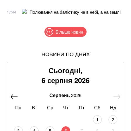
Полювання на балістику не в небі, а на землі
17:44
Більше новин
НОВИНИ ПО ДНЯХ
Після нічної атаки дронів у російському Ярославлі
спалахнули пожежі: що відомо
Сьогодні,
В МЗС заявили, що слова Залужного щодо членства
6 серпня 2026
в НАТО були вирвані з контексту
Серпень
2026
Стефанішина прокоментувала підозру від НАБУ та
САП
Пн
Вт
Ср
Чт
Пт
Сб
Нд
Знищені печі, склади та роки роботи: що
1
2
залишилося після удару по "Епіцентру"
3
4
5
6
7
8
9