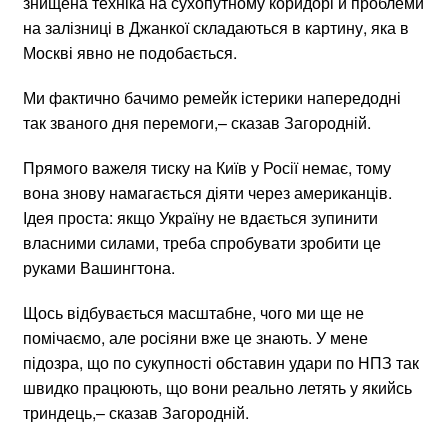
знищена техніка на сухопутному коридорі й проблеми
на залізниці в Джанкої складаються в картину, яка в
Москві явно не подобається.
Ми фактично бачимо ремейк істерики напередодні
так званого дня перемоги,– сказав Загородній.
Прямого важеля тиску на Київ у Росії немає, тому
вона знову намагається діяти через американців.
Ідея проста: якщо Україну не вдається зупинити
власними силами, треба спробувати зробити це
руками Вашингтона.
Щось відбувається масштабне, чого ми ще не
помічаємо, але росіяни вже це знають. У мене
підозра, що по сукупності обставин удари по НПЗ так
швидко працюють, що вони реально летять у якийсь
триндець,– сказав Загородній.