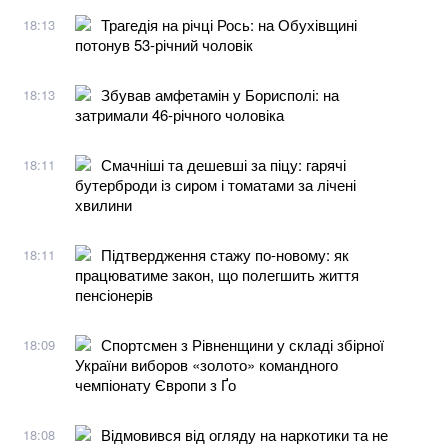
Трагедія на річці Рось: на Обухівщині
18:13
потонув 53-річний чоловік
Збував амфетамін у Борисполі: на
18:13
затримали 46-річного чоловіка
Смачніші та дешевші за піцу: гарячі
18:11
бутерброди із сиром і томатами за лічені
хвилини
Підтвердження стажу по-новому: як
18:11
працюватиме закон, що полегшить життя
пенсіонерів
Спортсмен з Рівненщини у складі збірної
18:09
України виборов «золото» командного
чемпіонату Європи з Ґо
Відмовився від огляду на наркотики та не
18:08