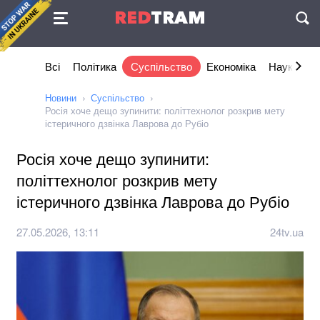
Угода
RED
TRAM
П
Всі
Політика
Суспільство
Економіка
Наука та I
Новини
Суспільство
Росія хоче дещо зупинити: політтехнолог розкрив мету
істеричного дзвінка Лаврова до Рубіо
Росія хоче дещо зупинити:
політтехнолог розкрив мету
істеричного дзвінка Лаврова до Рубіо
27.05.2026, 13:11
24tv.ua