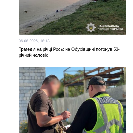
На Дунаї в Сербії через посуху з-під води виринули
кораблі часів Другої світової війни
Не лишилось ні стін, ні одягу: балістика РФ знищила
склади PUMA та INTERTOP
06.08.2026, 18:13
Трагедія на річці Рось: на Обухівщині потонув 53-
Понад 20 років шукав і повертав тіла полеглих
річний чоловік
воїнів. Загинув Олексій Юков – керівник пошукового
загону “Плацдарм”
Залучили авіацію та пожежників із сусідніх регіонів:
на Київщині локалізували всі пожежі після удару рф
Радник Зеленського закликав не залишатися в
магазинах «Епіцентр» під час повітряної тривоги
Росія може змінити тактику і цієї зими атакувати ще
й системи водопостачання – Шмигаль