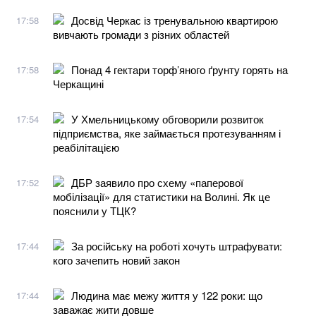
Досвід Черкас із тренувальною квартирою
17:58
вивчають громади з різних областей
Понад 4 гектари торф’яного ґрунту горять на
17:58
Черкащині
У Хмельницькому обговорили розвиток
17:54
підприємства, яке займається протезуванням і
реабілітацією
ДБР заявило про схему «паперової
17:52
мобілізації» для статистики на Волині. Як це
пояснили у ТЦК?
За російську на роботі хочуть штрафувати:
17:44
кого зачепить новий закон
Людина має межу життя у 122 роки: що
17:44
заважає жити довше