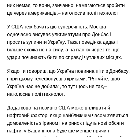
них немає, то вони, звичайно, намагаються зробити
це через американців,– наголосив політтехнолог.
У США теж бачать цю суперечність: Москва
одночасно висуває ультиматуми про Донбас і
просить зупинити Україну. Така поведінка дедалі
більше схожа не на силу, а на паніку через те, що
удари починають бити по справді чутливих місцях.
Якщо ти говориш, що Україна повинна піти з Донбасу,
і при цьому телефонуєш з криками: "Рятуйте, щоб
Україна нас не добила", то тут щось не так,–
наголосив політтехнолог.
Додатково на позицію США може впливати й
нафтовий фактор, якщо найближчим часом з'явиться
домовленість з Іраном і на ринок підуть нові обсяги
нафти, у Вашингтона буде ще менше причин