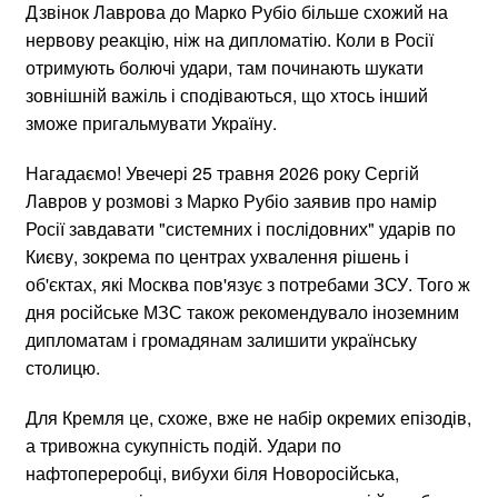
Дзвінок Лаврова до Марко Рубіо більше схожий на
нервову реакцію, ніж на дипломатію. Коли в Росії
отримують болючі удари, там починають шукати
зовнішній важіль і сподіваються, що хтось інший
зможе пригальмувати Україну.
Нагадаємо! Увечері 25 травня 2026 року Сергій
Лавров у розмові з Марко Рубіо заявив про намір
Росії завдавати "системних і послідовних" ударів по
Києву, зокрема по центрах ухвалення рішень і
об'єктах, які Москва пов'язує з потребами ЗСУ. Того ж
дня російське МЗС також рекомендувало іноземним
дипломатам і громадянам залишити українську
столицю.
Для Кремля це, схоже, вже не набір окремих епізодів,
а тривожна сукупність подій. Удари по
нафтопереробці, вибухи біля Новоросійська,