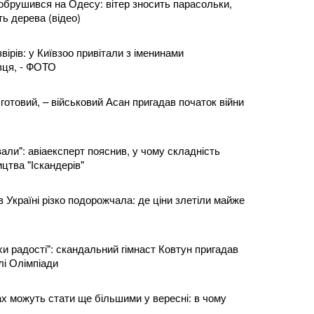
обрушився на Одесу: вітер зносить парасольки,
ь дерева (відео)
вірів: у Київзоо привітали з іменинами
вця, - ФОТО
 готовий, – військовий Асан пригадав початок війни
вали": авіаексперт пояснив, у чому складність
цтва "Іскандерів"
 Україні різко подорожчала: де ціни злетіли майже
охи радості": скандальний гімнаст Ковтун пригадав
і Олімпіади
ах можуть стати ще більшими у вересні: в чому