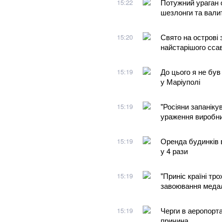
Потужний ураган 
15:22
шезлонги та валит
Свято на острові з
15:20
найстарішого сса
До цього я не був
15:19
у Маріуполі
"Росіяни запаніку
15:19
ураження виробни
Оренда будинків в
15:19
у 4 рази
"Приніс країні тр
15:19
завоювання медал
Черги в аеропорт
15:19
причина