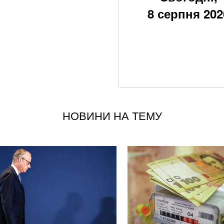
Що корисніше — к
8 серпня 202
Ракетний удар по 
наслідки для бізн
Шевченко про атак
зіграла свій остан
Літній хіт: салат 
НОВИНИ НА ТЕМУ
росія створює бой
Суд у справі заги
клопотав про відв
Пенсія без стажу:
працював
Чи може Іран завд