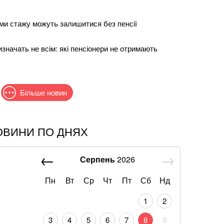
ами стажу можуть залишитися без пенсії
изначать не всім: які пенсіонери не отримають
Більше новин
ОВИНИ ПО ДНЯХ
к навіть не прийшов потиснути руку президенту
я накриє Україну: Діденко назвала дату
Серпень
2026
льної спеки
Пн
Вт
Ср
Чт
Пт
Сб
Нд
Реалу: Родрі отримуватиме в Барселоні 15
1
2
3
4
5
6
7
8
9