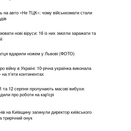
ь на авто «Не ТЦК»: чому військкомати стали
дів
ювати нові віруси: 16 із них змогли заражати та
ії
патця вдарили ножем у Львові (ФОТО)
о війну в Україні: 10-річна українка виконала
 на п’яти континентах
1 та 12 серпня пролунають масові вибухи:
дили про роботи на кар'єрі
нів на Київщину загинули директор київського
та трирічний онук