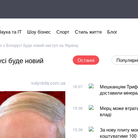
аука та IT
Шоу бізнес
Спорт
Стиль життя
Блог
о з Білорусі буде новий наступ на Україну
усі буде новий
Останні
Популярн
volyninfa.com.ua
Мешканцям Трифо
16:07
доставили мінера
Мерц може втрати
15:36
владі
За нову плиту мо
15:36
коштуватиме 100 