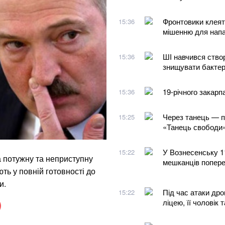
Фронтовики клеят
15:36
мішенню для напа
ШІ навчився створ
15:36
знищувати бактер
19-річного закар
15:36
Через танець — пр
15:25
«Танець свободи»
У Вознесенську 1
15:22
а потужну та неприступну
мешканців попере
ть у повній готовності до
и.
Під час атаки дро
15:22
ліцею, її чоловік 