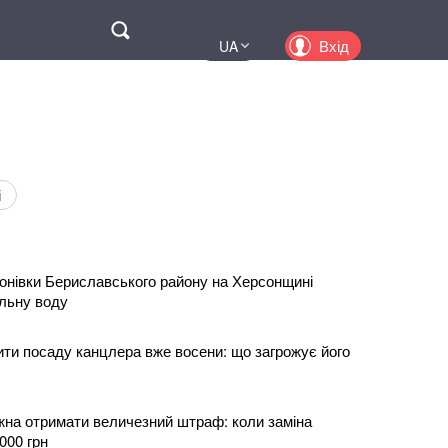
Поиск
Вхід
UA
EN
PL
KZ
RU
і
нівки Бериславського району на Херсонщині
льну воду
ти посаду канцлера вже восени: що загрожує його
жна отримати величезний штраф: коли заміна
000 грн