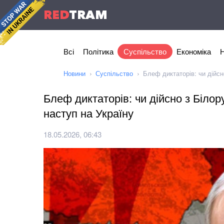
RED
TRAM
Всі
Політика
Суспільство
Економіка
Н
Новини
Суспільство
Блеф диктаторів: чи дійсн
Блеф диктаторів: чи дійсно з Білор
наступ на Україну
18.05.2026, 06:43