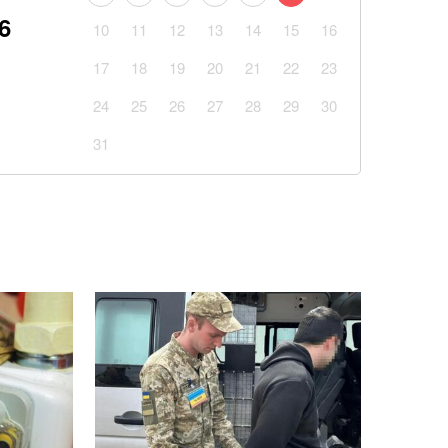
авун чи диня: експерти дали пораду
6
10
11
12
13
14
15
16
Київщині знищив склади великих компаній: які
17
18
19
20
21
22
23
есу
24
25
26
27
28
29
30
у на стадіон Чорноморець: Це стадіон, де збірна
31
ній матч в Україні
із кавуном, який готується за 10 хвилин
ові підрозділи з українських полонених — звіт ISW
блого внаслідок бійки маршрутника: захист
ід судді через упередженість
 скільки отримає пенсіонер, який ніколи не
ати ракетного удару по Києву: аналітик дав