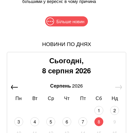
більшими у вересні: в чому причина
Більше новин
НОВИНИ ПО ДНЯХ
Зеленський та Сибіга відреагували на ухвалення
«пекельних санкцій» проти рф
Сьогодні,
Хацкевич: Гуцуляк навіть не прийшов потиснути
8 серпня 2026
руку президенту
Серпень
2026
Через повагу до Реалу: Родрі отримуватиме в
Барселоні 15 мільйонів на рік
Пн
Вт
Ср
Чт
Пт
Сб
Нд
Армія рф била по семи населених пунктах
1
2
Чернігівщини
3
4
5
6
7
8
9
Ракетний удар по Київщині знищив склади великих
10
11
12
13
14
15
16