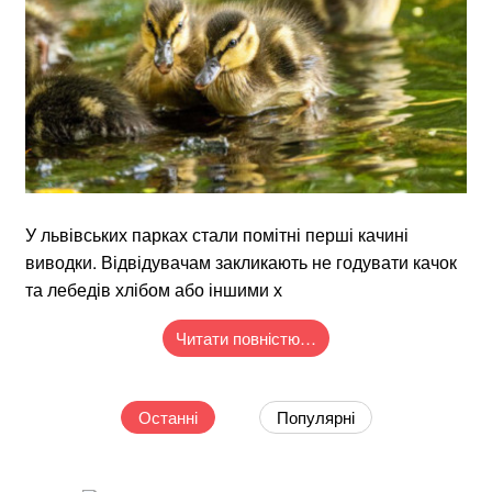
У львівських парках стали помітні перші качині
виводки. Відвідувачам закликають не годувати качок
та лебедів хлібом або іншими х
Читати повністю…
Останні
Популярні