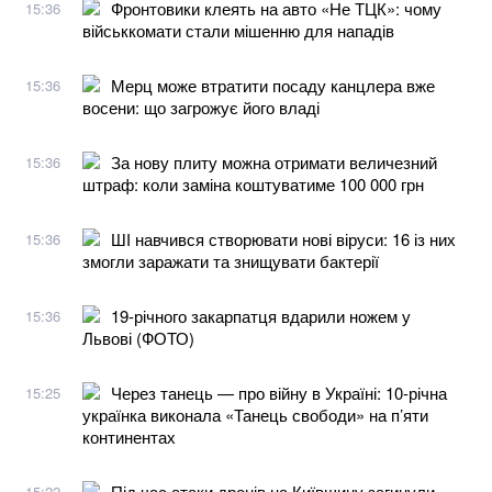
Фронтовики клеять на авто «Не ТЦК»: чому
15:36
військкомати стали мішенню для нападів
Мерц може втратити посаду канцлера вже
15:36
восени: що загрожує його владі
За нову плиту можна отримати величезний
15:36
штраф: коли заміна коштуватиме 100 000 грн
ШІ навчився створювати нові віруси: 16 із них
15:36
змогли заражати та знищувати бактерії
19-річного закарпатця вдарили ножем у
15:36
Львові (ФОТО)
Через танець — про війну в Україні: 10-річна
15:25
українка виконала «Танець свободи» на п’яти
континентах
Під час атаки дронів на Київщину загинули
15:22