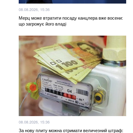
100% фальсифікат: у Тернополі продають масло з
08.08.2026, 15:36
заводу, який давно перетворився на руїни
Мерц може втратити посаду канцлера вже восени:
що загрожує його владі
Більше новин
08.08.2026, 15:36
За нову плиту можна отримати величезний штраф: