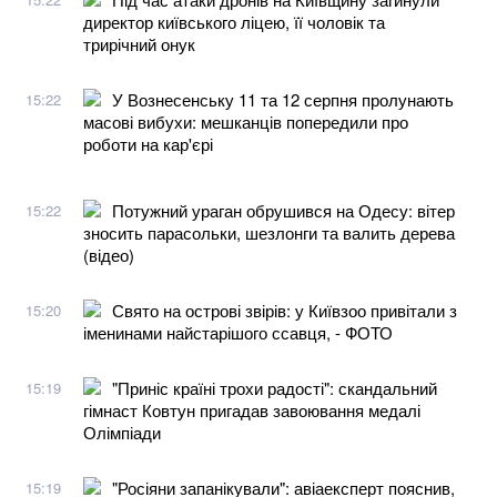
директор київського ліцею, її чоловік та
трирічний онук
У Вознесенську 11 та 12 серпня пролунають
15:22
масові вибухи: мешканців попередили про
роботи на кар'єрі
Потужний ураган обрушився на Одесу: вітер
15:22
зносить парасольки, шезлонги та валить дерева
(відео)
Свято на острові звірів: у Київзоо привітали з
15:20
іменинами найстарішого ссавця, - ФОТО
"Приніс країні трохи радості": скандальний
15:19
гімнаст Ковтун пригадав завоювання медалі
Олімпіади
"Росіяни запанікували": авіаексперт пояснив,
15:19