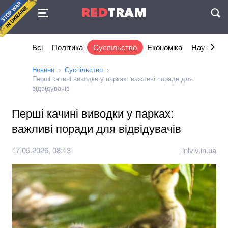
Угода
RED
TRAM
П
Всі
Політика
Суспільство
Економіка
Наука та I
Новини
Суспільство
Перші качині виводки у парках: важливі поради для
відвідувачів
Перші качині виводки у парках:
важливі поради для відвідувачів
17.05.2026, 08:13
inlviv.in.ua