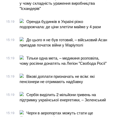
у чому складність ураження виробництва
"Іскандерів"
Оренда будинків в Україні різко
15:19
подорожчала: де ціни злетіли майже у 4 рази
До цього я не був готовий, – військовий Асан
15:19
пригадав початок війни у Маріуполі
Тільки одна мета, – медикиня розповіла,
15:19
чому росіяни донатять на Легіон "Свобода Росії"
Вікові доплати призначать не всім: які
15:19
пенсіонери не отримають надбавку
Сербія виділить 2 мільйони гривень на
15:19
підтримку української енергетики, – Зеленський
Черги в аеропортах можуть стати ще
15:19