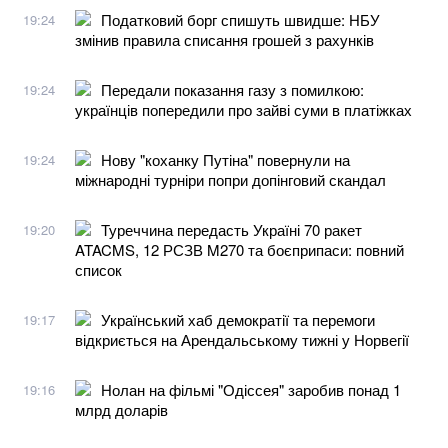
Податковий борг спишуть швидше: НБУ
19:24
змінив правила списання грошей з рахунків
Передали показання газу з помилкою:
19:24
українців попередили про зайві суми в платіжках
Нову "коханку Путіна" повернули на
19:24
міжнародні турніри попри допінговий скандал
Туреччина передасть Україні 70 ракет
19:20
ATACMS, 12 РСЗВ M270 та боєприпаси: повний
список
Український хаб демократії та перемоги
19:17
відкриється на Арендальському тижні у Норвегії
Нолан на фільмі "Одіссея" заробив понад 1
19:16
млрд доларів