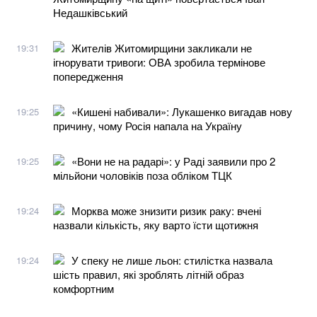
Недашківський
Жителів Житомирщини закликали не
19:31
ігнорувати тривоги: ОВА зробила термінове
попередження
«Кишені набивали»: Лукашенко вигадав нову
19:25
причину, чому Росія напала на Україну
«Вони не на радарі»: у Раді заявили про 2
19:25
мільйони чоловіків поза обліком ТЦК
Морква може знизити ризик раку: вчені
19:24
назвали кількість, яку варто їсти щотижня
У спеку не лише льон: стилістка назвала
19:24
шість правил, які зроблять літній образ
комфортним