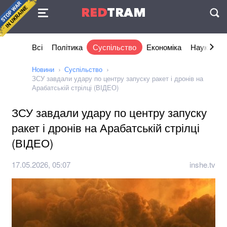
Угода
RED
TRAM
П
Всі
Політика
Суспільство
Економіка
Наука та I
Новини
Суспільство
ЗСУ завдали удару по центру запуску ракет і дронів на
Арабатській стрілці (ВІДЕО)
ЗСУ завдали удару по центру запуску
ракет і дронів на Арабатській стрілці
(ВІДЕО)
17.05.2026, 05:07
inshe.tv