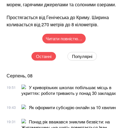
морем, гарячими джерелами та солоними озерами.
Простягається від Генічеська до Криму. Ширина
коливається від 270 метрів до 8 кілометрів.
Читати повністю…
Останні
Популярні
Серпень, 08
У криворізьких школах побільшає місць в
19:51
укриттях: роботи тривають у понад 30 закладах
Як оформити субсидію онлайн за 10 хвилин
19:43
Понад рік вважався зниклим безвісти: на
19:31
Житомирщину «на щиті» повертається Іван