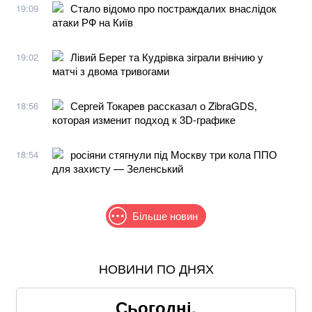
Стало відомо про постраждалих внаслідок
19:09
атаки РФ на Київ
Лівий Берег та Кудрівка зіграли внічию у
19:02
матчі з двома тривогами
Сергей Токарев рассказал о ZibraGDS,
18:56
которая изменит подход к 3D-графике
росіяни стягнули під Москву три кола ППО
18:54
для захисту — Зеленський
Більше новин
НОВИНИ ПО ДНЯХ
Понад 9,2 млрд грн: що відомо про нову гучну
справу "ПриватБанку"
Сьогодні,