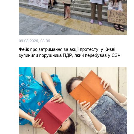
Нагороджені посмертно: у Хмельницькому нагороди
загиблих Героїв отримали їх родини
Яка температура вважається нормальною: ви
здивуєтеся, але це не 36,6
09.08.2026, 03:36
Фейк про затримання за акції протесту: у Києві
зупинили порушника ПДР, який перебував у СЗЧ
Більше новин