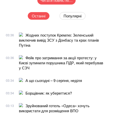
Читати повністю…
Останні
Популярні
Жодних поступок Кремлю: Зеленський
03:36
виключив вивід ЗСУ з Донбасу та крах планів
Путіна
Фейк про затримання за акції протесту: у
03:36
Києві зупинили порушника ПДР, який перебував
у СЗЧ
А що сьогодні – 9 серпня, неділя
03:34
Борщівник: як уберегтися?
03:34
Зруйнований готель «Одеса» хочуть
03:13
використати для розміщення ВПО