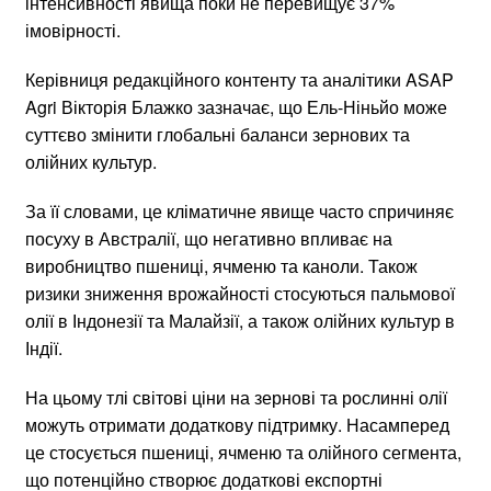
інтенсивності явища поки не перевищує 37%
імовірності.
Керівниця редакційного контенту та аналітики ASAP
Agri Вікторія Блажко зазначає, що Ель-Ніньйо може
суттєво змінити глобальні баланси зернових та
олійних культур.
За її словами, це кліматичне явище часто спричиняє
посуху в Австралії, що негативно впливає на
виробництво пшениці, ячменю та каноли. Також
ризики зниження врожайності стосуються пальмової
олії в Індонезії та Малайзії, а також олійних культур в
Індії.
На цьому тлі світові ціни на зернові та рослинні олії
можуть отримати додаткову підтримку. Насамперед
це стосується пшениці, ячменю та олійного сегмента,
що потенційно створює додаткові експортні