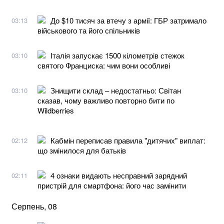
До $10 тисяч за втечу з армії: ГБР затримало
03:13
військового та його спільників
Італія запускає 1500 кілометрів стежок
03:10
святого Франциска: чим вони особливі
Знищити склад – недостатньо: Світан
03:10
сказав, чому важливо повторно бити по
Wildberries
Кабмін переписав правила "дитячих" виплат:
02:12
що змінилося для батьків
4 ознаки видають несправний зарядний
02:11
пристрій для смартфона: його час замінити
Серпень, 08