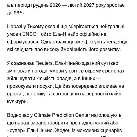
а в період грудень 2026 — лютий 2027 року зростає
до 96%.
Наразі у Тихому океані ще зберігаються нейтральні
умови ENSO, тобто Ель-Ніньйо офіційно не
сформувався. Однак фахівці вже фіксують тенденції,
які свідчать про високу ймовірність його розвитку.
Як зазначає Reuters, Ель-Ніньйо здатний суттєво
змінювати погодні умови у світі: в окремих регіонах
збільшувати кількість опадів, а в інших —
провокувати посухи. Це безпосередньо впливає на
врожаї, логістику та світові ціни на зернові й олійні
культури.
Водночас у Climate Prediction Center наголошують,
що наразі зарано говорити про надпотужний або
«супер» Ель-Ніньйо. Жоден із можливих сценаріїв