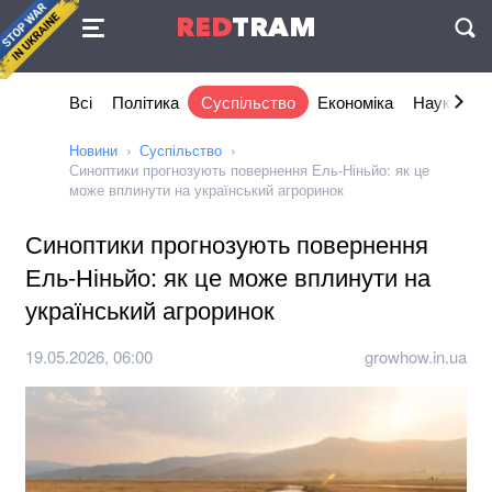
Угода
RED
TRAM
П
Всі
Політика
Суспільство
Економіка
Наука та I
Новини
Суспільство
Синоптики прогнозують повернення Ель-Ніньйо: як це
може вплинути на український агроринок
Синоптики прогнозують повернення
Ель-Ніньйо: як це може вплинути на
український агроринок
19.05.2026, 06:00
growhow.in.ua