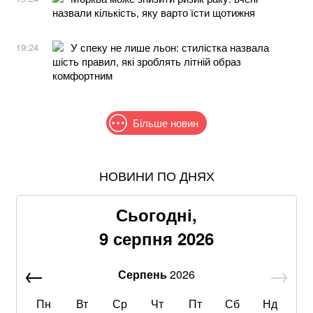
назвали кількість, яку варто їсти щотижня
У спеку не лише льон: стилістка назвала
19:24
шість правил, які зроблять літній образ
комфортним
Більше новин
НОВИНИ ПО ДНЯХ
Понад 9,2 млрд грн: що відомо про нову гучну
справу "ПриватБанку"
Сьогодні,
Google прибирає одну з найзручніших функцій
9 серпня 2026
Gmail: що зміниться вже у 2027 році
Серпень
2026
Що корисніше — кавун чи диня: експерти дали
пораду
Пн
Вт
Ср
Чт
Пт
Сб
Нд