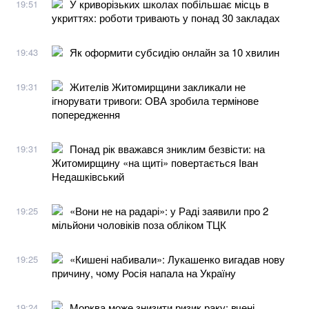
У криворізьких школах побільшає місць в
19:51
укриттях: роботи тривають у понад 30 закладах
Як оформити субсидію онлайн за 10 хвилин
19:43
Жителів Житомирщини закликали не
19:31
ігнорувати тривоги: ОВА зробила термінове
попередження
Понад рік вважався зниклим безвісти: на
19:31
Житомирщину «на щиті» повертається Іван
Недашківський
«Вони не на радарі»: у Раді заявили про 2
19:25
мільйони чоловіків поза обліком ТЦК
«Кишені набивали»: Лукашенко вигадав нову
19:25
причину, чому Росія напала на Україну
Морква може знизити ризик раку: вчені
19:24