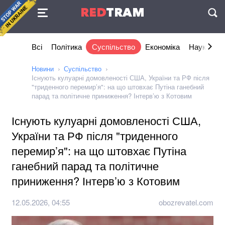
Угода
RED
TRAM
П
Всі
Політика
Суспільство
Економіка
Наука та I
Новини
Суспільство
Існують кулуарні домовленості США, України та РФ після
"триденного перемир’я": на що штовхає Путіна ганебний
парад та політичне приниження? Інтерв’ю з Котовим
Існують кулуарні домовленості США,
України та РФ після "триденного
перемир’я": на що штовхає Путіна
ганебний парад та політичне
приниження? Інтерв’ю з Котовим
12.05.2026, 04:55
obozrevatel.com