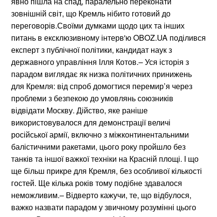
явно пішла на спад, паралельно переконати
зовнішній світ, що Кремль нібито готовий до
переговорів.Своїми думками щодо цих та інших
питань в ексклюзивному інтерв'ю OBOZ.UA поділився
експерт з публічної політики, кандидат наук з
державного управління Ілля Котов.– Уся історія з
парадом виглядає як низка політичних принижень
для Кремля: від спроб домогтися перемир’я через
проблеми з безпекою до умовлянь союзників
відвідати Москву. Дійство, яке раніше
використовувалося для демонстрації величі
російської армії, включно з міжконтинентальними
балістичними ракетами, цього року пройшло без
танків та іншої важкої техніки на Красній площі. І що
ще більш прикре для Кремля, без особливої кількості
гостей. Ще кілька років тому подібне здавалося
неможливим.– Відверто кажучи, те, що відбулося,
важко назвати парадом у звичному розумінні цього