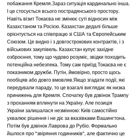
побажання Кремля.Зараз ситуація кардинально інша.
І це стосується всього пострадянського простору.
Навіть візит Токаєва не змінює суті відносин між
Казахстаном та Росією. Казахстан дедалі більше
орієнтується на співпрацю зі США та Європейським
Союзом. Це видно і з довгострокових контрактів, і з
військових закупівель. Казахстан купує західне
озброєння, тому що чудово розуміє, звідки походить
потенційна небезпека. Тому сам приїзд Токаєва не є
показником дружби. Путін, ймовірно, просто щось
пообіцяв або довго вмовляв.Якщо згадати події, які
передували параду, то це взагалі виглядає як низка
принижень для Кремля. Спочатку був дзвінок Трампу
з проханням вплинути на Україну. Але позиція
України залишалася незмінною: Київ самостійно
ухвалює рішення і не діє за вказівками Вашингтона.
Потім був дзвінок Лаврова до Рубіо. Формально
йшлося про "звіряння годинників", але фактично це