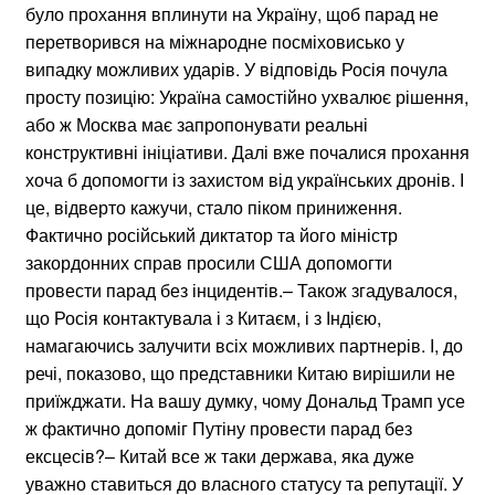
було прохання вплинути на Україну, щоб парад не
перетворився на міжнародне посміховисько у
випадку можливих ударів. У відповідь Росія почула
просту позицію: Україна самостійно ухвалює рішення,
або ж Москва має запропонувати реальні
конструктивні ініціативи. Далі вже почалися прохання
хоча б допомогти із захистом від українських дронів. І
це, відверто кажучи, стало піком приниження.
Фактично російський диктатор та його міністр
закордонних справ просили США допомогти
провести парад без інцидентів.– Також згадувалося,
що Росія контактувала і з Китаєм, і з Індією,
намагаючись залучити всіх можливих партнерів. І, до
речі, показово, що представники Китаю вирішили не
приїжджати. На вашу думку, чому Дональд Трамп усе
ж фактично допоміг Путіну провести парад без
ексцесів?– Китай все ж таки держава, яка дуже
уважно ставиться до власного статусу та репутації. У