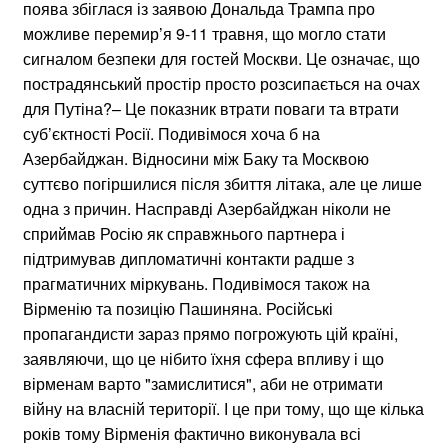
поява збіглася із заявою Дональда Трампа про
можливе перемир’я 9-11 травня, що могло стати
сигналом безпеки для гостей Москви. Це означає, що
пострадянський простір просто розсипається на очах
для Путіна?– Це показник втрати поваги та втрати
суб’єктності Росії. Подивімося хоча б на
Азербайджан. Відносини між Баку та Москвою
суттєво погіршилися після збиття літака, але це лише
одна з причин. Насправді Азербайджан ніколи не
сприймав Росію як справжнього партнера і
підтримував дипломатичні контакти радше з
прагматичних міркувань. Подивімося також на
Вірменію та позицію Пашиняна. Російські
пропагандисти зараз прямо погрожують цій країні,
заявляючи, що це нібито їхня сфера впливу і що
вірменам варто "замислитися", аби не отримати
війну на власній території. І це при тому, що ще кілька
років тому Вірменія фактично виконувала всі