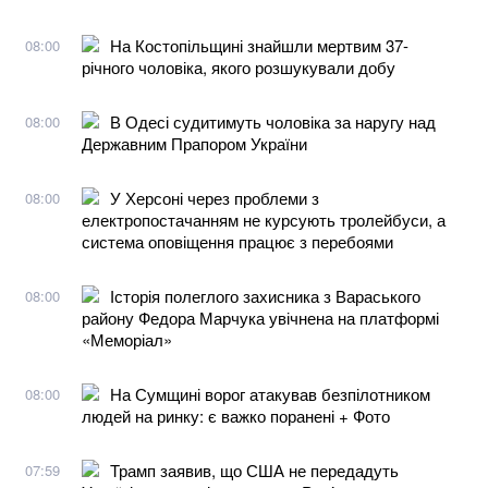
На Костопільщині знайшли мертвим 37-
08:00
річного чоловіка, якого розшукували добу
В Одесі судитимуть чоловіка за наругу над
08:00
Державним Прапором України
У Херсоні через проблеми з
08:00
електропостачанням не курсують тролейбуси, а
система оповіщення працює з перебоями
Історія полеглого захисника з Вараського
08:00
району Федора Марчука увічнена на платформі
«Меморіал»
На Сумщині ворог атакував безпілотником
08:00
людей на ринку: є важко поранені + Фото
Трамп заявив, що США не передадуть
07:59