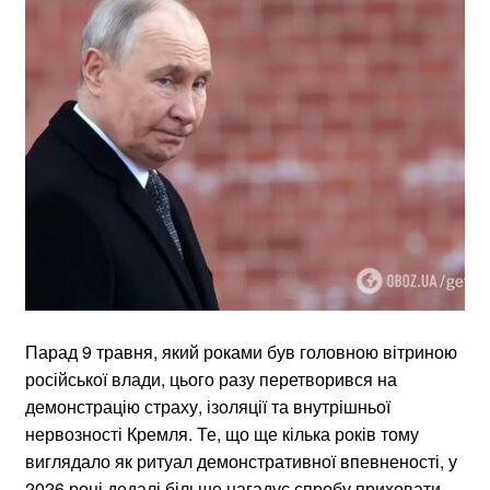
Парад 9 травня, який роками був головною вітриною
російської влади, цього разу перетворився на
демонстрацію страху, ізоляції та внутрішньої
нервозності Кремля. Те, що ще кілька років тому
виглядало як ритуал демонстративної впевненості, у
2026 році дедалі більше нагадує спробу приховати