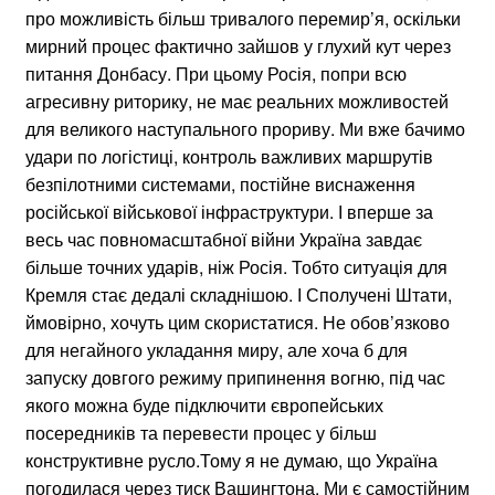
про можливість більш тривалого перемир’я, оскільки
мирний процес фактично зайшов у глухий кут через
питання Донбасу. При цьому Росія, попри всю
агресивну риторику, не має реальних можливостей
для великого наступального прориву. Ми вже бачимо
удари по логістиці, контроль важливих маршрутів
безпілотними системами, постійне виснаження
російської військової інфраструктури. І вперше за
весь час повномасштабної війни Україна завдає
більше точних ударів, ніж Росія. Тобто ситуація для
Кремля стає дедалі складнішою. І Сполучені Штати,
ймовірно, хочуть цим скористатися. Не обов’язково
для негайного укладання миру, але хоча б для
запуску довгого режиму припинення вогню, під час
якого можна буде підключити європейських
посередників та перевести процес у більш
конструктивне русло.Тому я не думаю, що Україна
погодилася через тиск Вашингтона. Ми є самостійним