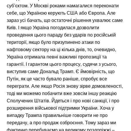
суб’єктом. У Москві роками намагалися переконати
себе, що Україною керують США або Європа. Але
зараз усі бачать, що остаточні рішення ухвалює саме
Київ. І якщо Україна погодилася дозволити
проведення цього параду без ударів по російській
території, якщо було призупинено атаки по
нафтовому сектору на ці кілька днів, то, очевидно,
Україна отримала певні важливі пропозиції та
гарантії. І гарантом цього процесу, судячи з усього,
виступив саме Дональд Трамп. Є ймовірність, що
Путін, як це часто бувало раніше, спробує все
переграти. Але якщо Росія знову зірве домовленості,
тоді ми можемо побачити вже зовсім іншу реакцію
Сполучених Штатів. Йдеться і про нові санкції, і про
розширення військової підтримки України. Хоча у
випадку Трампа правильніше говорити не про
передачу, а про продаж озброєння. Тому зараз ми
фактично перебуваємо на великому роздоріжжі.–