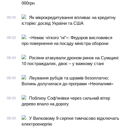
000грн
Як мікрокредитування впливає на кредитну
08:05
історію: досвід України та США
«Немає чіткого “ні”»: Федоров висловився
08:02
про повернення на посаду міністра оборони
Росіяни атакували дроном ринок на Сумщині:
08:00
10 постраждалих, двоє – у важкому стані
Лікування рубців та шрамів безоплатно:
08:00
Волинь долучилася до програми «Неопалимі»
Поблизу Соф'янівки через сильний вітер
08:00
дерево впало на дорогу
У Вилковому 9 серпня тимчасово відключать
08:00
електроенергію