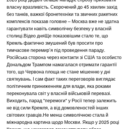
власну вразливість. Скорочений до 45 хвилин захід
без танків, важкої бронетехніки та звичних ракетних
комплексів показав головне – Москва вже не здатна
гарантувати навіть символічну безпеку у власній
столиці.Відео дняЩе показовішим стало те, що
Кремль фактично змушений був просити про
тимчасове перемир’я під проведення параду.
Російська сторона через контакти зі США та особисто
Дональдом Трампом намагалася отримати гарантії
того, що Червона площа не стане мішенню у дні
святкувань. І сам факт таких переговорів виглядає
політичним приниженням для влади, яка роками
переконувала світ у власній військовій перевазі.
Виходить, парад "перемоги" у Росії тепер залежить
не від сили Кремля, а від домовленостей інших
світових гравців.Не менш символічною стала й
міжнародна картина щодо Москви. Якщо у 2025 році