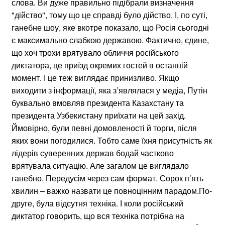
слова. Ви дуже правильно підібрали визначення
"дійство", тому що це справді було дійство. І, по суті,
ганебне шоу, яке вкотре показало, що Росія сьогодні
є максимально слабкою державою. Фактично, єдине,
що хоч трохи врятувало обличчя російського
диктатора, це приїзд окремих гостей в останній
момент. І це теж виглядає принизливо. Якщо
виходити з інформації, яка з’являлася у медіа, Путін
буквально вмовляв президента Казахстану та
президента Узбекистану приїхати на цей захід.
Ймовірно, були певні домовленості й торги, після
яких вони погодилися. Тобто саме їхня присутність як
лідерів суверенних держав бодай частково
врятувала ситуацію. Але загалом це виглядало
ганебно. Передусім через сам формат. Сорок п’ять
хвилин – важко назвати це повноцінним парадом.По-
друге, була відсутня техніка. І коли російський
диктатор говорить, що вся техніка потрібна на