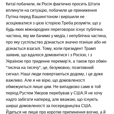
Китаї побачили, як Росія фактично просить Штати
вплинути на ситуацію, побачили це приниження
Путіна перед Вашингтоном і вирішили не
асоціюватися з цією історією.Треба розуміти, що у
будь-яких міжнародних переговорах існує публічна
частина, яку ми бачимо у медіа, і непублічна частина,
про яку суспільство дізнається значно пізніше або не
дізнається взагалі. Тому, коли президент Трамп
заявив, що вдалося домовитися і з Росією, і з
Україною про триденне перемир’я, а також про обмін
"тисяча на тисячу", це, безумовно, позитивний
сигнал. Наші люди повертаються додому, і це дуже
важливо. Але я не вірю, що домовленості
обмежуються лише цим. Не випадково саме в той
період Рустем Умєров перебував у США.Я не хочу
надто забігати наперед, але вважаю, що існують
ширші домовленості за посередництва США.
Йдеться не лише про коротке припинення вогню, а й