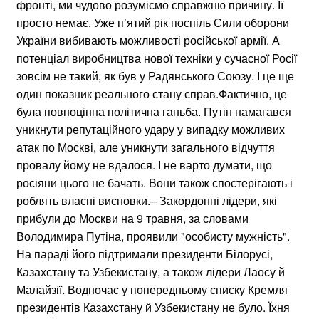
фронті, ми чудово розуміємо справжню причину. Її
просто немає. Уже п’ятий рік поспіль Сили оборони
України вибивають можливості російської армії. А
потенціал виробництва нової техніки у сучасної Росії
зовсім не такий, як був у Радянського Союзу. І це ще
один показник реального стану справ.Фактично, це
була повноцінна політична ганьба. Путін намагався
уникнути репутаційного удару у випадку можливих
атак по Москві, але уникнути загального відчуття
провалу йому не вдалося. І не варто думати, що
росіяни цього не бачать. Вони також спостерігають і
роблять власні висновки.– Закордонні лідери, які
прибули до Москви на 9 травня, за словами
Володимира Путіна, проявили "особисту мужність".
На параді його підтримали президенти Білорусі,
Казахстану та Узбекистану, а також лідери Лаосу й
Малайзії. Водночас у попередньому списку Кремля
президентів Казахстану й Узбекистану не було. Їхня