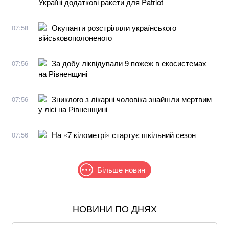
Україні додаткові ракети для Patriot
Окупанти розстріляли українського
07:58
військовополоненого
За добу ліквідували 9 пожеж в екосистемах
07:56
на Рівненщині
Зниклого з лікарні чоловіка знайшли мертвим
07:56
у лісі на Рівненщині
На «7 кілометрі» стартує шкільний сезон
07:56
Більше новин
НОВИНИ ПО ДНЯХ
В МЗС заявили, що слова Залужного щодо членства
в НАТО були вирвані з контексту