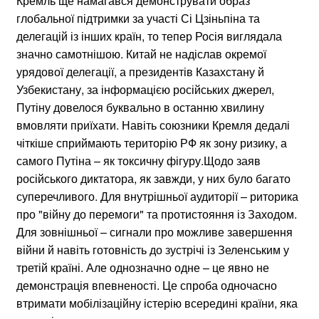
Кремль ще намагався демонструвати образ
глобальної підтримки за участі Сі Цзіньпіна та
делегацій із інших країн, то тепер Росія виглядала
значно самотнішою. Китай не надіслав окремої
урядової делегації, а президентів Казахстану й
Узбекистану, за інформацією російських джерел,
Путіну довелося буквально в останню хвилину
вмовляти приїхати. Навіть союзники Кремля дедалі
чіткіше сприймають територію РФ як зону ризику, а
самого Путіна – як токсичну фігуру.Щодо заяв
російського диктатора, як завжди, у них було багато
суперечливого. Для внутрішньої аудиторії – риторика
про "війну до перемоги" та протистояння із Заходом.
Для зовнішньої – сигнали про можливе завершення
війни й навіть готовність до зустрічі із Зеленським у
третій країні. Але однозначно одне – це явно не
демонстрація впевненості. Це спроба одночасно
втримати мобілізаційну істерію всередині країни, яка