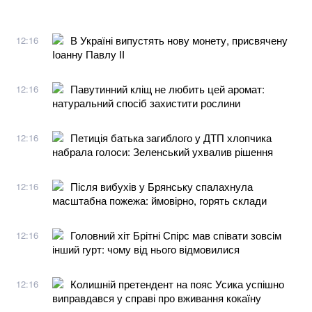
В Україні випустять нову монету, присвячену
12:16
Іоанну Павлу ІІ
Павутинний кліщ не любить цей аромат:
12:16
натуральний спосіб захистити рослини
Петиція батька загиблого у ДТП хлопчика
12:16
набрала голоси: Зеленський ухвалив рішення
Після вибухів у Брянську спалахнула
12:16
масштабна пожежа: ймовірно, горять склади
Головний хіт Брітні Спірс мав співати зовсім
12:16
інший гурт: чому від нього відмовилися
Колишній претендент на пояс Усика успішно
12:16
виправдався у справі про вживання кокаїну