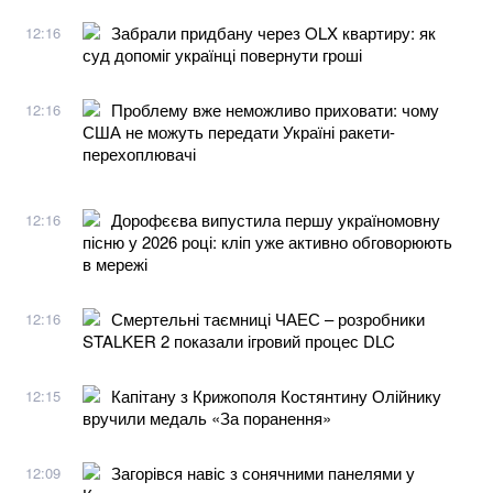
Забрали придбану через OLX квартиру: як
12:16
суд допоміг українці повернути гроші
Проблему вже неможливо приховати: чому
12:16
США не можуть передати Україні ракети-
перехоплювачі
Дорофєєва випустила першу україномовну
12:16
пісню у 2026 році: кліп уже активно обговорюють
в мережі
Смертельні таємниці ЧАЕС – розробники
12:16
STALKER 2 показали ігровий процес DLC
Капітану з Крижополя Костянтину Олійнику
12:15
вручили медаль «За поранення»
Загорівся навіс з сонячними панелями у
12:09