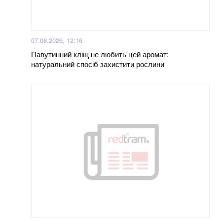
Залишилося мало часу: розвідка США шокувала
новим прогнозом щодо нападу Путіна на НАТО
07.08.2026, 12:16
Що відбувається з ціною на гречку та чого очікувати
Павутинний кліщ не любить цей аромат:
далі: чи варто робити запаси крупи
натуральний спосіб захистити рослини
Більше новин