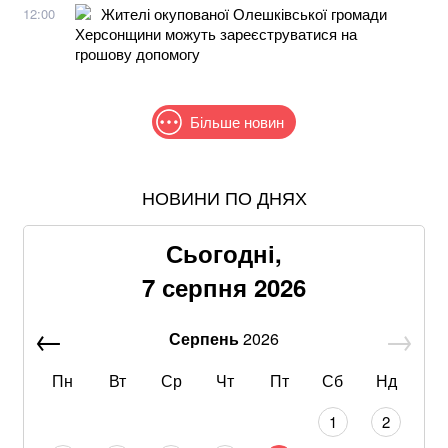
Жителі окупованої Олешківської громади
12:00
Херсонщини можуть зареєструватися на
грошову допомогу
Більше новин
НОВИНИ ПО ДНЯХ
В МЗС заявили, що слова Залужного щодо членства
в НАТО були вирвані з контексту
Сьогодні,
Понад 9,2 млрд грн: що відомо про нову гучну
7 серпня 2026
справу "ПриватБанку"
Серпень
2026
Пенсіонерам доплатять за стаж: хто отримає по 519
гривень у серпні
Пн
Вт
Ср
Чт
Пт
Сб
Нд
Знищені печі, склади та роки роботи: що
1
2
залишилося після удару по "Епіцентру"