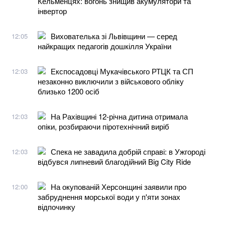
Кельменцях: вогонь знищив акумулятори та
інвертор
Вихователька зі Львівщини — серед
12:05
найкращих педагогів дошкілля України
Експосадовці Мукачівського РТЦК та СП
12:03
незаконно виключили з військового обліку
близько 1200 осіб
На Рахівщині 12-річна дитина отримала
12:03
опіки, розбираючи піротехнічний виріб
Спека не завадила добрій справі: в Ужгороді
12:03
відбувся липневий благодійний Big City Ride
На окупованій Херсонщині заявили про
12:00
забруднення морської води у п'яти зонах
відпочинку