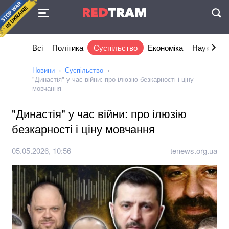
Угода
RED
TRAM
П
Всі
Політика
Суспільство
Економіка
Наука та I
Новини
Суспільство
"Династія" у час війни: про ілюзію безкарності і ціну
мовчання
"Династія" у час війни: про ілюзію
безкарності і ціну мовчання
05.05.2026, 10:56
tenews.org.ua