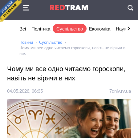
Угода
RED
TRAM
П
Всі
Політика
Суспільство
Економіка
Наука та I
Новини
Суспільство
Чому ми все одно читаємо гороскопи, навіть не вірячи в
них
Чому ми все одно читаємо гороскопи,
навіть не вірячи в них
04.05.2026, 06:35
7dniv.rv.ua