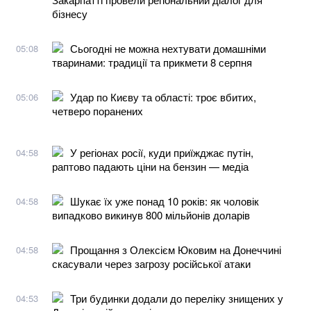
бізнесу
Сьогодні не можна нехтувати домашніми
05:08
тваринами: традиції та прикмети 8 серпня
Удар по Києву та області: троє вбитих,
05:06
четверо поранених
У регіонах росії, куди приїжджає путін,
04:58
раптово падають ціни на бензин — медіа
Шукає їх уже понад 10 років: як чоловік
04:58
випадково викинув 800 мільйонів доларів
Прощання з Олексієм Юковим на Донеччині
04:58
скасували через загрозу російської атаки
Три будинки додали до переліку знищених у
04:53