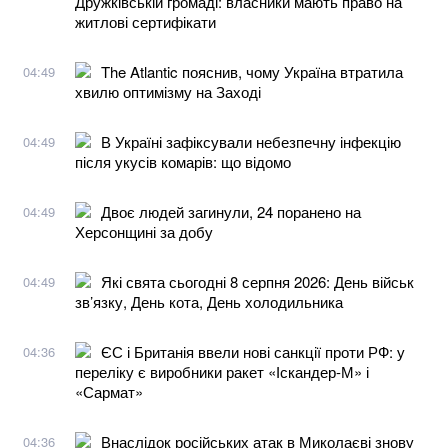
Дружківській громаді: власники мають право на
житлові сертифікати
The Atlantic пояснив, чому Україна втратила
04:49
хвилю оптимізму на Заході
В Україні зафіксували небезпечну інфекцію
04:49
після укусів комарів: що відомо
Двоє людей загинули, 24 поранено на
04:49
Херсонщині за добу
Які свята сьогодні 8 серпня 2026: День військ
04:49
зв’язку, День кота, День холодильника
​​ЄС і Британія ввели нові санкції проти РФ: у
04:36
переліку є виробники ракет «Іскандер-М» і
«Сармат»
Внаслідок російських атак в Миколаєві знову
04:36