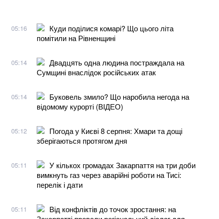
Куди поділися комарі? Що цього літа
05:16
помітили на Рівненщині
Двадцять одна людина постраждала на
05:14
Сумщині внаслідок російських атак
Буковель змило? Що наробила негода на
05:14
відомому курорті (ВІДЕО)
Погода у Києві 8 серпня: Хмари та дощі
05:12
зберігаються протягом дня
У кількох громадах Закарпаття на три доби
05:11
вимкнуть газ через аварійні роботи на Тисі:
перелік і дати
Від конфліктів до точок зростання: на
05:11
Закарпатті провели регіональний діалог для