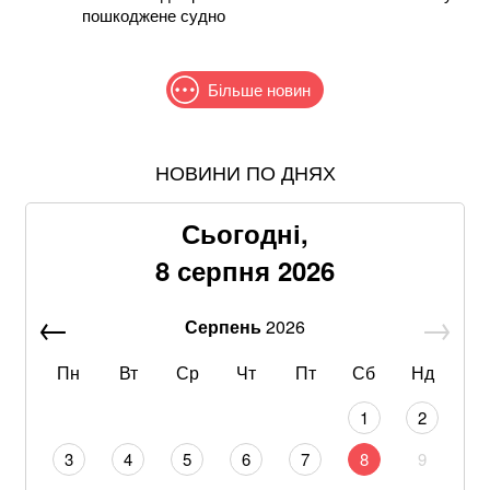
пошкоджене судно
Більше новин
НОВИНИ ПО ДНЯХ
Понад 9,2 млрд грн: що відомо про нову гучну
справу "ПриватБанку"
Сьогодні,
Хацкевич: Гуцуляк навіть не прийшов потиснути
8 серпня 2026
руку президенту
Серпень
2026
Хвиля похолодання накриє Україну: Діденко назвала
дату завершення аномальної спеки
Пн
Вт
Ср
Чт
Пт
Сб
Нд
Через повагу до Реалу: Родрі отримуватиме в
1
2
Барселоні 15 мільйонів на рік
3
4
5
6
7
8
9
Google прибирає одну з найзручніших функцій