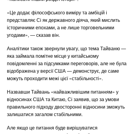
«Це додає філософського виміру та амбіцій і
представляє Сі як державного діяча, який мислить
історичними епохами, а не лише торговельними
угодами», — сказав він.
Аналітики також звернули увагу, що тема Тайваню —
яка займала помітне місце у китайському
повідомленні за підсумками переговорів, але не була
відображена у версії США — демонструє, де саме
можуть проходити межі цієї «стабільності».
Назвавши Тайвань «найважливішим питанням» у
відносинах США та Китаю, Сі заявив, що за умови
правильного підходу двосторонні відносини зможуть
залишатися загалом стабільними.
Але якщо це питання буде вирішуватися