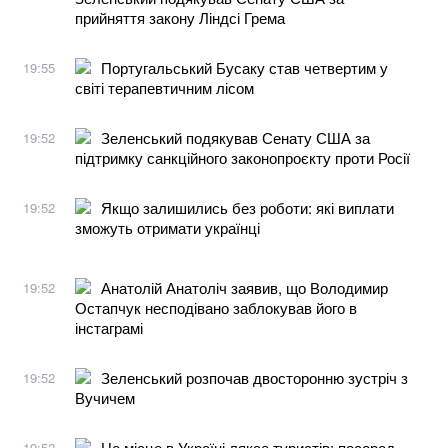
прийняття закону Ліндсі Грема
Португальський Бусаку став четвертим у
19:55
світі терапевтичним лісом
Зеленський подякував Сенату США за
19:52
підтримку санкційного законопроєкту проти Росії
Якщо залишились без роботи: які виплати
19:52
зможуть отримати українці
Анатолій Анатоліч заявив, що Володимир
19:52
Остапчук несподівано заблокував його в
інстаграмі
Зеленський розпочав двосторонню зустріч з
19:52
Вучичем
Це місце в Україні лякає туристів: посеред
19:52