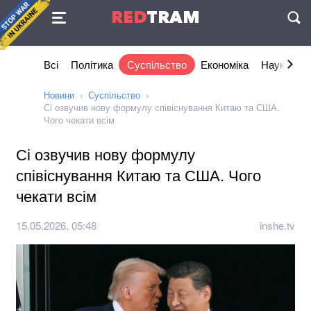
Угода
RED
TRAM
П
Всі
Політика
Суспільство
Економіка
Наука та I
Новини
Суспільство
Сі озвучив нову формулу співіснування Китаю та США.
Чого чекати всім
Сі озвучив нову формулу
співіснування Китаю та США. Чого
чекати всім
15.05.2026, 05:48
inshe.tv