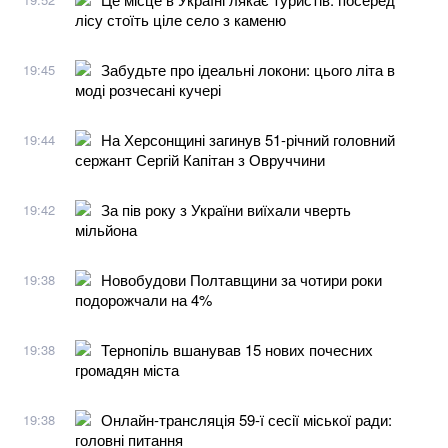
лісу стоїть ціле село з каменю
Забудьте про ідеальні локони: цього літа в
19:45
моді розчесані кучері
На Херсонщині загинув 51-річний головний
19:44
сержант Сергій Капітан з Овруччини
За пів року з України виїхали чверть
19:42
мільйона
Новобудови Полтавщини за чотири роки
19:38
подорожчали на 4%
Тернопіль вшанував 15 нових почесних
19:38
громадян міста
Онлайн-трансляція 59-ї сесії міської ради:
19:38
головні питання