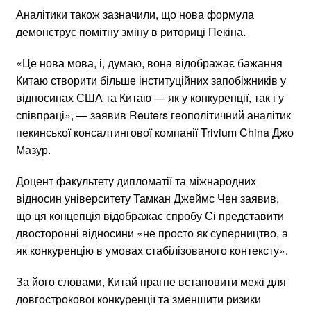
Аналітики також зазначили, що нова формула
демонструє помітну зміну в риториці Пекіна.
«Це нова мова, і, думаю, вона відображає бажання
Китаю створити більше інституційних запобіжників у
відносинах США та Китаю — як у конкуренції, так і у
співпраці», — заявив Reuters геополітичний аналітик
пекинської консалтингової компанії Trivium China Джо
Мазур.
Доцент факультету дипломатії та міжнародних
відносин університету Тамкан Джеймс Чен заявив,
що ця концепція відображає спробу Сі представити
двосторонні відносини «не просто як суперництво, а
як конкуренцію в умовах стабілізованого контексту».
За його словами, Китай прагне встановити межі для
довгострокової конкуренції та зменшити ризики