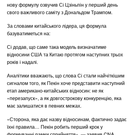
нову формулу озвучив Сі Цзіньпін у перший день
свого важливого саміту з Дональдом Трампом.
За словами китайського лідера, ця формула
базуватиметься на:
Сі додав, що саме така модель визначатиме
відносини США та Китаю протягом наступних трьох
років і надалі.
Аналітики вважають, що слова Сі стали найчіткішим
сигналом того, як Пекін хоче представити наступний
етап американо-китайських відносин: не як
«перезапуск», а як довгострокову конкуренцію, яка
має залишатися в певних межах.
«Сторона, яка дає назву відносинам, фактично задає
їхні правила… Пекін робить перший крок у
формуванні рамки сприйняття», — заявив CNA