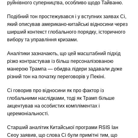
руйнівного суперництва, особливо щодо Тайваню.
Подібний тон простежувався і у вступних заявах Сі,
який описував американо-китайські відносини через
ширший контекст глобального порядку, історичного
вибору та управління кризами.
Аналітики зазначають, що цей масштабний підхід
різко контрастував із більш персоналізованою
манерою Трампа — обидва лідери задавали дуже
різний тон на початку переговорів у Пекіні.
Сі говорив про відносини як про фактор із
глобальними наслідками, тоді як Трамп більше
акцентував на особистих компліментах і
церемоніальності.
Старший аналітик Китайської програми RSIS Іан
Сеоу заявив, що слова Сі були примітні тим, що