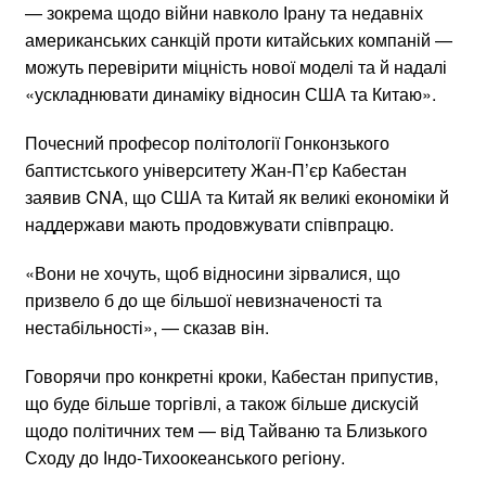
— зокрема щодо війни навколо Ірану та недавніх
американських санкцій проти китайських компаній —
можуть перевірити міцність нової моделі та й надалі
«ускладнювати динаміку відносин США та Китаю».
Почесний професор політології Гонконзького
баптистського університету Жан-П’єр Кабестан
заявив CNA, що США та Китай як великі економіки й
наддержави мають продовжувати співпрацю.
«Вони не хочуть, щоб відносини зірвалися, що
призвело б до ще більшої невизначеності та
нестабільності», — сказав він.
Говорячи про конкретні кроки, Кабестан припустив,
що буде більше торгівлі, а також більше дискусій
щодо політичних тем — від Тайваню та Близького
Сходу до Індо-Тихоокеанського регіону.