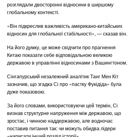
розглядали двосторонні відносини в ширшому
глобальному контексті.
«Він підкреслив важливість американо-китайських
відносин для глобальної стабільності», — сказав він.
На його думку, це може свідчити про прагнення
Китаю показати себе відповідальною великою
державою в управлінні відносинами з Вашингтоном.
Сінгапурський незалежний аналітик Танг Мен Кіт
зазначив, що згадка Сі про «пастку Фукідіда» була
дуже показовою.
За його словами, використовуючи цей термін, Сі
визнав структурне напруження між державою, що
зростає, і чинною наддержавою, але водночас
поставив питання так: чи можуть обидва лідери
«написати інший розділ історії».