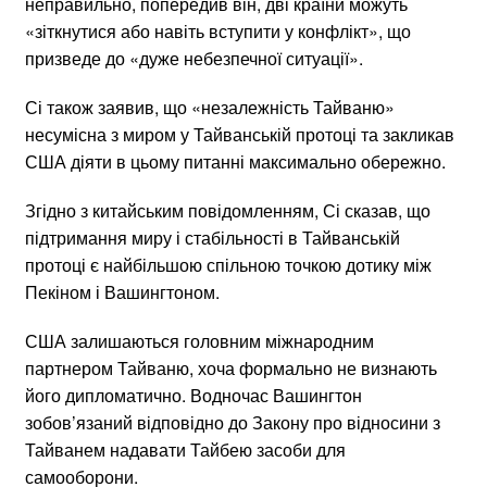
неправильно, попередив він, дві країни можуть
«зіткнутися або навіть вступити у конфлікт», що
призведе до «дуже небезпечної ситуації».
Сі також заявив, що «незалежність Тайваню»
несумісна з миром у Тайванській протоці та закликав
США діяти в цьому питанні максимально обережно.
Згідно з китайським повідомленням, Сі сказав, що
підтримання миру і стабільності в Тайванській
протоці є найбільшою спільною точкою дотику між
Пекіном і Вашингтоном.
США залишаються головним міжнародним
партнером Тайваню, хоча формально не визнають
його дипломатично. Водночас Вашингтон
зобов’язаний відповідно до Закону про відносини з
Тайванем надавати Тайбею засоби для
самооборони.