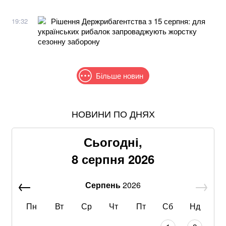
Рішення Держрибагентства з 15 серпня: для
19:32
українських рибалок запроваджують жорстку
сезонну заборону
Більше новин
НОВИНИ ПО ДНЯХ
В МЗС заявили, що слова Залужного щодо членства
в НАТО були вирвані з контексту
Сьогодні,
Хвиля похолодання накриє Україну: Діденко назвала
8 серпня 2026
дату завершення аномальної спеки
Серпень
2026
Що корисніше — кавун чи диня: експерти дали
пораду
Пн
Вт
Ср
Чт
Пт
Сб
Нд
Літній хіт: салат із кавуном, який готується за 10