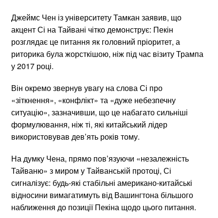
Джеймс Чен із університету Тамкан заявив, що
акцент Сі на Тайвані чітко демонструє: Пекін
розглядає це питання як головний пріоритет, а
риторика була жорсткішою, ніж під час візиту Трампа
у 2017 році.
Він окремо звернув увагу на слова Сі про
«зіткнення», «конфлікт» та «дуже небезпечну
ситуацію», зазначивши, що це набагато сильніші
формулювання, ніж ті, які китайський лідер
використовував дев’ять років тому.
На думку Чена, прямо пов’язуючи «незалежність
Тайваню» з миром у Тайванській протоці, Сі
сигналізує: будь-які стабільні американо-китайські
відносини вимагатимуть від Вашингтона більшого
наближення до позиції Пекіна щодо цього питання.