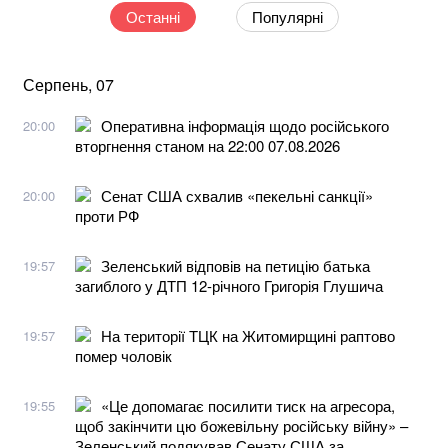
Останні
Популярні
Серпень, 07
Оперативна інформація щодо російського
20:00
вторгнення станом на 22:00 07.08.2026
Сенат США схвалив «пекельні санкції»
20:00
проти РФ
Зеленський відповів на петицію батька
19:57
загиблого у ДТП 12-річного Григорія Глушича
На території ТЦК на Житомирщині раптово
19:57
помер чоловік
«Це допомагає посилити тиск на агресора,
19:55
щоб закінчити цю божевільну російську війну» –
Зеленський подякував Сенату США за