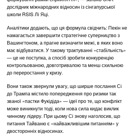
дослідник міжнародних відносин із сінгапурської
школи RSIS Лі Яці.
Аналітики додають, що ця формула свідчить: Пекін не
намагається завершити стратегічне суперництво з
Вашингтоном, а прагне визначити межі, в яких воно
має відбуватися. У такому трактуванні «стабільність»
— це не поступка, а спосіб зробити конкуренцію
контрольованою, довготривалою та менш схильною
до переростання у кризу.
Вони також звернули увагу, що ширше послання Сі
до Трампа містило попередження про ризики так
званої «пастки Фукідіда» — ідеї про те, що конфлікт
може виникнути тоді, коли нова сила кидає виклик
чинному лідеру. При цьому Сі знову наголосив, що
питання Тайваню є «найважливішим питанням» у
двосторонніх відносинах.