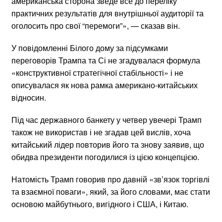
американська сторона зведе все до переліку
практичних результатів для внутрішньої аудиторії та
оголосить про свої “перемоги”», — сказав він.
У повідомленні Білого дому за підсумками
переговорів Трампа та Сі не згадувалася формула
«конструктивної стратегічної стабільності» і не
описувалася як нова рамка американо-китайських
відносин.
Під час державного банкету у четвер увечері Трамп
також не використав і не згадав цей вислів, хоча
китайський лідер повторив його та знову заявив, що
обидва президенти погодилися із цією концепцією.
Натомість Трамп говорив про давній «зв’язок торгівлі
та взаємної поваги», який, за його словами, має стати
основою майбутнього, вигідного і США, і Китаю.