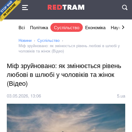
Угода
RED
TRAM
П
Всі
Політика
Суспільство
Економіка
Наука та I
Новини
Суспільство
Міф зруйновано: як змінюється рівень любові в шлюбі у
чоловіків та жінок (Відео)
Міф зруйновано: як змінюється рівень
любові в шлюбі у чоловіків та жінок
(Відео)
03.05.2026, 13:06
5.ua