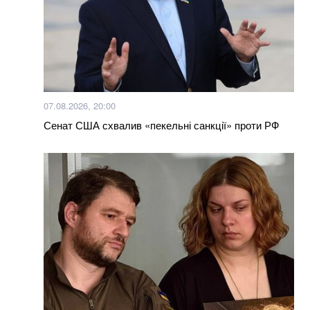
Кого немає на військовому обліку: податкова
передасть Міноборони дані про чоловіків
Вже 24 серпня українці отримають грошову
допомогу: хто у списку
07.08.2026, 20:00
Окупанти завдали удару по мосту у Чернігівській
Сенат США схвалив «пекельні санкції» проти РФ
області: деталі
Більше новин