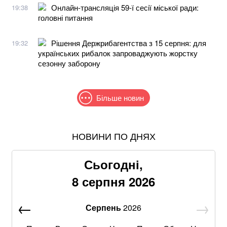
Онлайн-трансляція 59-ї сесії міської ради:
19:38
головні питання
Рішення Держрибагентства з 15 серпня: для
19:32
українських рибалок запроваджують жорстку
сезонну заборону
Більше новин
НОВИНИ ПО ДНЯХ
В МЗС заявили, що слова Залужного щодо членства
в НАТО були вирвані з контексту
Сьогодні,
Понад 9,2 млрд грн: що відомо про нову гучну
8 серпня 2026
справу "ПриватБанку"
Серпень
2026
Пенсіонерам доплатять за стаж: хто отримає по 519
гривень у серпні