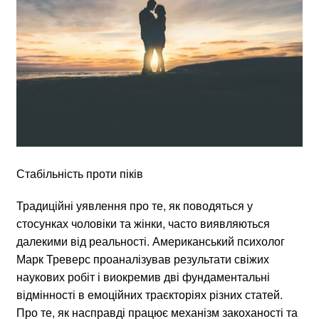
Стабільність проти піків
Традиційні уявлення про те, як поводяться у
стосунках чоловіки та жінки, часто виявляються
далекими від реальності. Американський психолог
Марк Треверс проаналізував результати свіжих
наукових робіт і виокремив дві фундаментальні
відмінності в емоційних траєкторіях різних статей.
Про те, як насправді працює механізм закоханості та