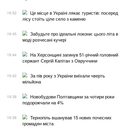
Це місце в Україні лякає туристів: посеред
19:52
лісу стоїть ціле село з каменю
Забудьте про ідеальні локони: цього літа в
19:45
моді розчесані кучері
На Херсонщині загинув 51-річний головний
19:44
сержант Сергій Капітан з Овруччини
За пів року з України виїхали чверть
19:42
мільйона
Новобудови Полтавщини за чотири роки
19:38
подорожчали на 4%
Тернопіль вшанував 15 нових почесних
19:38
громадян міста