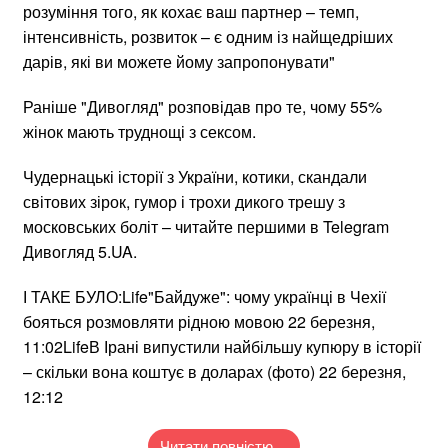
розуміння того, як кохає ваш партнер – темп,
інтенсивність, розвиток – є одним із найщедріших
дарів, які ви можете йому запропонувати"
Раніше "Дивогляд" розповідав про те, чому 55%
жінок мають труднощі з сексом.
Чудернацькі історії з України, котики, скандали
світових зірок, гумор і трохи дикого трешу з
московських боліт – читайте першими в Telegram
Дивогляд 5.UA.
І ТАКЕ БУЛО:Life"Байдуже": чому українці в Чехії
бояться розмовляти рідною мовою 22 березня,
11:02LifeВ Ірані випустили найбільшу купюру в історії
– скільки вона коштує в доларах (фото) 22 березня,
12:12
Читати повністю…