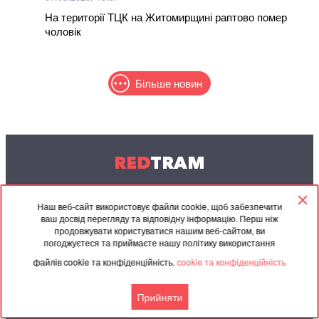
На території ТЦК на Житомирщині раптово помер
чоловік
Більше новин
RED
TRAM
© 2004-2026 Redtram, Ltd.
Наш веб-сайт використовує файли cookie, щоб забезпечити
ваш досвід перегляду та відповідну інформацію. Перш ніж
Співпраця
Архів
Контакти
продовжувати користуватися нашим веб-сайтом, ви
погоджуєтеся та приймаєте нашу політику використання
Партнерські
Угода
файлів cookie та конфіденційність.
cookie та конфіденційність
матеріали
Прийняти