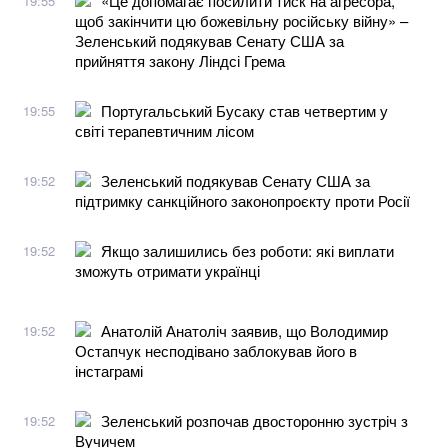
«Це допомагає посилити тиск на агресора,
19:55
щоб закінчити цю божевільну російську війну» –
Зеленський подякував Сенату США за
прийняття закону Ліндсі Грема
Португальський Бусаку став четвертим у
19:55
світі терапевтичним лісом
Зеленський подякував Сенату США за
19:52
підтримку санкційного законопроєкту проти Росії
Якщо залишились без роботи: які виплати
19:52
зможуть отримати українці
Анатолій Анатоліч заявив, що Володимир
19:52
Остапчук несподівано заблокував його в
інстаграмі
Зеленський розпочав двосторонню зустріч з
19:52
Вучичем