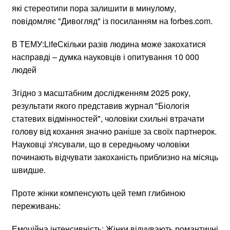
які стереотипи пора залишити в минулому,
повідомляє "Дивогляд" із посиланням на forbes.com.
В ТЕМУ:LifeСкільки разів людина може закохатися
насправді – думка науковців і опитування 10 000
людей
Згідно з масштабним дослідженням 2025 року,
результати якого представив журнал "Біологія
статевих відмінностей", чоловіки схильні втрачати
голову від кохання значно раніше за своїх партнерок.
Науковці з'ясували, що в середньому чоловіки
починають відчувати закоханість приблизно на місяць
швидше.
Проте жінки компенсують цей темп глибиною
переживань:
Емоційна інтенсивність: Жінки відчувають романтичні