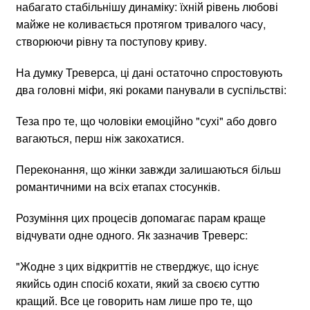
набагато стабільнішу динаміку: їхній рівень любові
майже не коливається протягом тривалого часу,
створюючи рівну та поступову криву.
На думку Треверса, ці дані остаточно спростовують
два головні міфи, які роками панували в суспільстві:
Теза про те, що чоловіки емоційно "сухі" або довго
вагаються, перш ніж закохатися.
Переконання, що жінки завжди залишаються більш
романтичними на всіх етапах стосунків.
Розуміння цих процесів допомагає парам краще
відчувати одне одного. Як зазначив Треверс:
"Жодне з цих відкриттів не стверджує, що існує
якийсь один спосіб кохати, який за своєю суттю
кращий. Все це говорить нам лише про те, що