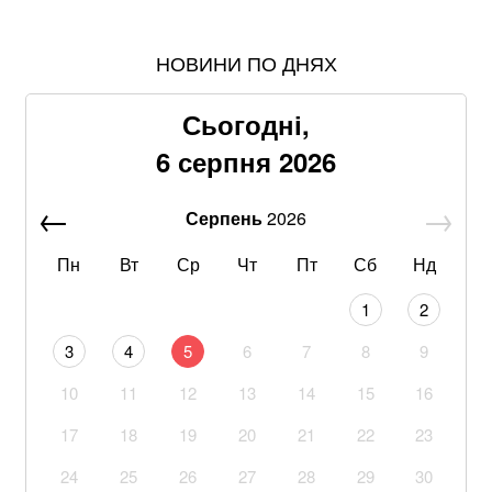
НОВИНИ ПО ДНЯХ
Пенсія у серпні 2026-го: кому доплатять понад 519
грн
Сьогодні,
Знищені печі, склади та роки роботи: що
6 серпня 2026
залишилося після удару по "Епіцентру"
Серпень
2026
Без води не вижити: Шмигаль розкрив, куди планує
бити Росія
Пн
Вт
Ср
Чт
Пт
Сб
Нд
З 28 ракет – жодної збитої: Повітряні сили ЗСУ
1
2
озвучили деталі нічного обстрілу
3
4
5
6
7
8
9
На Дунаї через спеку вода “віддала” німецькі
10
11
12
13
14
15
16
кораблі часів Другої світової (ФОТО, ВІДЕО)
17
18
19
20
21
22
23
19-річний хлопець із Херсонщини, який є в реєстрі
зниклих «дітей війни», знайшовся в російській армії
24
25
26
27
28
29
30