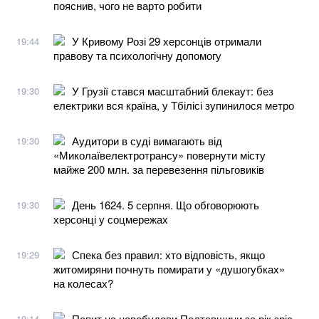
пояснив, чого не варто робити
У Кривому Розі 29 херсонців отримали
19:44
правову та психологічну допомогу
У Грузії стався масштабний блекаут: без
19:30
електрики вся країна, у Тбілісі зупинилося метро
Аудитори в суді вимагають від
19:30
«Миколаївелектротрансу» повернути місту
майже 200 млн. за перевезення пільговиків
День 1624. 5 серпня. Що обговорюють
19:30
херсонці у соцмережах
Спека без правил: хто відповість, якщо
19:29
житомиряни почнуть помирати у «душогубках»
на колесах?
Попит на новобудови Полтавщини за рік зріс
19:14