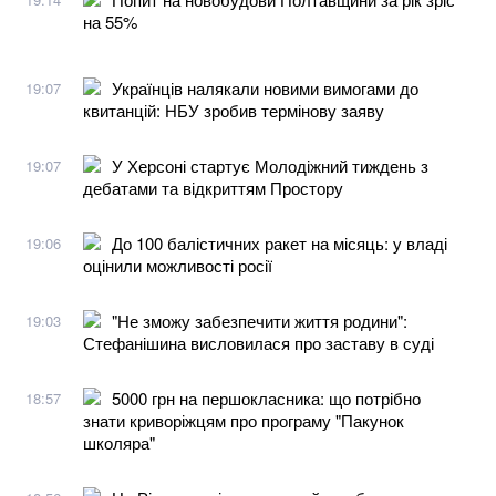
на 55%
Українців налякали новими вимогами до
19:07
квитанцій: НБУ зробив термінову заяву
У Херсоні стартує Молодіжний тиждень з
19:07
дебатами та відкриттям Простору
До 100 балістичних ракет на місяць: у владі
19:06
оцінили можливості росії
"Не зможу забезпечити життя родини":
19:03
Стефанішина висловилася про заставу в суді
5000 грн на першокласника: що потрібно
18:57
знати криворіжцям про програму "Пакунок
школяра"