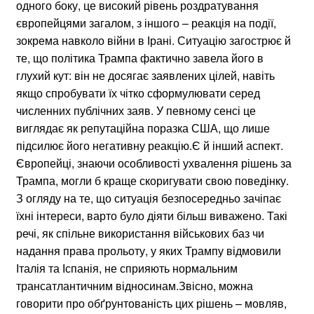
одного боку, це високий рівень роздратування
європейцями загалом, з іншого – реакція на події,
зокрема навколо війни в Ірані. Ситуацію загострює й
те, що політика Трампа фактично завела його в
глухий кут: він не досягає заявлених цілей, навіть
якщо спробувати їх чітко сформулювати серед
численних публічних заяв. У певному сенсі це
виглядає як репутаційна поразка США, що лише
підсилює його негативну реакцію.Є й інший аспект.
Європейці, знаючи особливості ухвалення рішень за
Трампа, могли б краще скоригувати свою поведінку.
З огляду на те, що ситуація безпосередньо зачіпає
їхні інтереси, варто було діяти більш виважено. Такі
речі, як спільне використання військових баз чи
надання права прольоту, у яких Трампу відмовили
Італія та Іспанія, не сприяють нормальним
трансатлантичним відносинам.Звісно, можна
говорити про обґрунтованість цих рішень – мовляв,