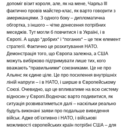
допоміг візит короля, але, як на мене, Чарльз III
фактично провів майстер-клас, як варто говорити з
американцями. З одного боку – дипломатична
обгортка, з іншого – чітке донесення потрібних
меседжів. Тут могли б повчитися і в Україні, і в
Європі. А щодо "добрих" і "поганих" – це теж елемент
стратегії. Фактично це розхитування НАТО.
Демонстрація того, що Європа залежна, а США
можуть вибірково підтримувати лише тих, кого
вважають "правильними" союзниками. Це не про
Альянс як єдине ціле. Це про посилення внутрішніх
ліній напруги – і в НАТО, і ширше в Європейському
Союзі. Очевидно, що це впливатиме на всю систему
відносин у Європі.Водночас варто подивитися, як
ситуація розвиватиметься далі – наскільки реально
будуть виконані заяви про подальше виведення
військ. Адже об’єктивно і НАТО, і військові
можливості європейських країн потрібні США – для