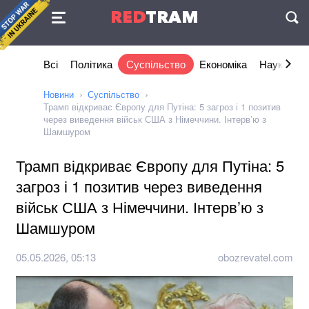
Угода
RED
TRAM
П
Всі
Політика
Суспільство
Економіка
Наука та I
Новини
Суспільство
Трамп відкриває Європу для Путіна: 5 загроз і 1 позитив
через виведення військ США з Німеччини. Інтерв’ю з
Шамшуром
Трамп відкриває Європу для Путіна: 5
загроз і 1 позитив через виведення
військ США з Німеччини. Інтерв’ю з
Шамшуром
05.05.2026, 05:13
obozrevatel.com