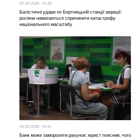
05.08.2026, 19:49
області: деталі
Балістичні удари по Бортницькій станції аерації:
росіяни намагаються спричинити катастрофу
Уряд розширив повноваження військкоматів: що
національного масштабу
тепер можуть ТЦК
Українка придбала куртку у польському секонд-
хенді і знайшла в кишені неймовірного листа
В Бахмуті поранено трьох бійців закарпатського
батальйону “Сонечко”, один у важкому стані (відео)
Мукачівці обурені спотворенням архітектурного
шарму міста депутатами-бізнесменами (відео)
100% фальсифікат: у Тернополі продають масло з
заводу, який давно перетворився на руїни
05.08.2026, 19:44
Нагороджені посмертно: у Хмельницькому нагороди
Банк може заморозити рахунок: юрист пояснив, чого
загиблих Героїв отримали їх родини