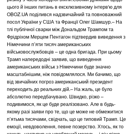
цього й інших питань в ексклюзивному інтерв'ю для
OBOZ.UA поділився надзвичайний та повноважний
посол України у США та Франції Олег Шамшур.– На
тлі публічної сварки між Дональдом Трампом та
Фрідріхом Мерцем Пентагон підтвердив виведення з
Німеччини п’яти тисяч американських
військовослужбовців – це одна бригада. При цьому
Трамп напередодні заявив, що виведення
американських військ з Німеччини буде значно
масштабнішим, ніж повідомлялося. Ми бачимо, що
від звичайних погроз американський президент
переходить до реальних дій.– На жаль, це було
абсолютно передбачувано. Швидко, різко –
подивимося, як це буде реалізовано. Але в будь-
якому разі заяви про те, що це може не обмежитися
п’ятьма тисячами, свідчать, що це типовий Трамп. Це
емоції, невдоволення, певне позерство. Хтось, як то
кажуть, наступив на улюблений мозоль – і він різко