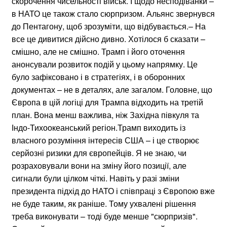
скорочення чисельності військ. І щодо несподіванки –
в НАТО це також стало сюрпризом. Альянс звернувся
до Пентагону, щоб зрозуміти, що відбувається.– На
все це дивитися дійсно дивно. Хотілося б сказати –
смішно, але не смішно. Трамп і його оточення
анонсували розвиток подій у цьому напрямку. Це
було зафіксовано і в стратегіях, і в оборонних
документах – не в деталях, але загалом. Головне, що
Європа в цій логіці для Трампа відходить на третій
план. Вона менш важлива, ніж Західна півкуля та
Індо-Тихоокеанський регіон.Трамп виходить із
власного розуміння інтересів США – і це створює
серйозні ризики для європейців. Я не знаю, чи
розраховували вони на зміну його позиції, але
сигнали були цілком чіткі. Навіть у разі зміни
президента підхід до НАТО і співпраці з Європою вже
не буде таким, як раніше. Тому ухвалені рішення
треба виконувати – тоді буде менше "сюрпризів".