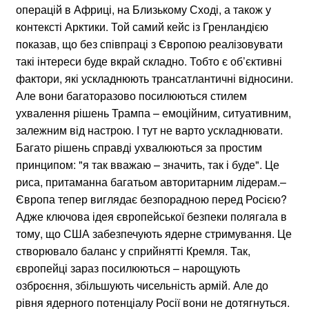
операцій в Африці, на Близькому Сході, а також у
контексті Арктики. Той самий кейс із Гренландією
показав, що без співпраці з Європою реалізовувати
такі інтереси буде вкрай складно. Тобто є об’єктивні
фактори, які ускладнюють трансатлантичні відносини.
Але вони багаторазово посилюються стилем
ухвалення рішень Трампа – емоційним, ситуативним,
залежним від настрою. І тут не варто ускладнювати.
Багато рішень справді ухвалюються за простим
принципом: "я так вважаю – значить, так і буде". Це
риса, притаманна багатьом авторитарним лідерам.–
Європа тепер виглядає безпорадною перед Росією?
Адже ключова ідея європейської безпеки полягала в
тому, що США забезпечують ядерне стримування. Це
створювало баланс у сприйнятті Кремля. Так,
європейці зараз посилюються – нарощують
озброєння, збільшують чисельність армій. Але до
рівня ядерного потенціалу Росії вони не дотягнуться.