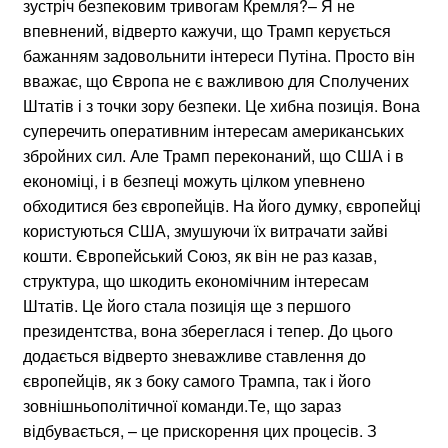
зустріч безпековим тривогам Кремля?– Я не
впевнений, відверто кажучи, що Трамп керується
бажанням задовольнити інтереси Путіна. Просто він
вважає, що Європа не є важливою для Сполучених
Штатів і з точки зору безпеки. Це хибна позиція. Вона
суперечить оперативним інтересам американських
збройних сил. Але Трамп переконаний, що США і в
економіці, і в безпеці можуть цілком упевнено
обходитися без європейців. На його думку, європейці
користуються США, змушуючи їх витрачати зайві
кошти. Європейський Союз, як він не раз казав,
структура, що шкодить економічним інтересам
Штатів. Це його стала позиція ще з першого
президентства, вона збереглася і тепер. До цього
додається відверто зневажливе ставлення до
європейців, як з боку самого Трампа, так і його
зовнішньополітичної команди.Те, що зараз
відбувається, – це прискорення цих процесів. З