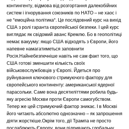
контингенту, відмова від розгортання далекобійних
систем і ігнорування союзників по НАТО – не хаос і
не "емоційна політика". Це послідовний курс на вихід
США з ролі гаранта європейської безпеки. І цей курс
виглядає як свідомий аванс Кремлю. Бо в геополітиці
немає вакууму: якщо США відходять з Європи, його
напевне намагатиметься заповнити
Росія.Найнебезпечніше навіть не сам факт того, що
США готові зменшити кількість своїх
військовослужбовців у Європі. Йдеться про
руйнування ключового стримуючого фактору для
європейського континенту: американської ядерної
парасольки. Саме вона десятиліттями робила будь-
яку агресію Москви проти Європи самогубством.
Тепер же цей стримуючий фактор зникає. І в Москві
його читають абсолютно однозначно – як запрошення
діяти жорсткіше.Окрім того, дії Трампа не просто
послаблюють Європу, вони підривають глобальну