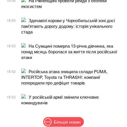
На Рівненщині провели рейди з безпеки
18:56
екосистем
Здичавілі корови у Чорнобильській зоні досі
18:55
пам'ятають дорогу додому: історія унікального
стада
На Сумщині померла 13-річна дівчинка, яка
18:53
понад місяць боролася за життя після російської
атаки
Російська атака знищила склади PUMA,
18:52
INTERTOP, Toyota та THRASH!: компанії
попередили про дефіцит товарів
У російській армії змінили ключових
18:52
командувачів
Більше новин