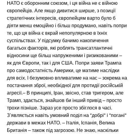
НАТО є оборонним союзом, і ця війна не є війною
європейців. Але якщо дивитися ширше, з позиції
стратегічних інтересів, європейцям варто було б
діяти менш емоційно і більш продумано, навіть попри
те, що ця війна є вкрай непопулярною в їхніх
суспільствах. У підсумку бачимо накопичення
багатьох факторів, які роблять трансатлантичні
відносини ще більш напруженими і ризикованими –
як для Європи, так і для США. Попри заяви Трампа
про самодостатність Америки, це матиме наслідки
для всіх. І безумовно впливатиме на нас – зокрема на
постачання зброї, необхідної для протидії російській
агресії.– В принципі, Іран, звісно, став тригером, але
Трамп, здається, знайшов би інший привід – просто
трохи пізніше. Зараз усе просто збіглося в часі.
З’являється навіть умовний поділ на "добрі" і "погані"
держави в межах НАТО. – Італія, Іспанія, Велика
Британія – також під загрозою. Не знаю, наскільки