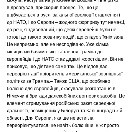
відреагував, прискорив процес. Те, що це
відбувається в руслі загальної еволюції ставлення і
до НАТО, і до Європи – жодного сюрпризу тут немає.І,
до речі, я здивований, що деякі європейці були не
готові до такого розвитку подій, що слідує з їхніх заяв.
Це неприємно, але не несподівано. Уже кілька
місяців ми бачимо, як ставлення Трампа до
європейців і до НАТО стає дедалі жорсткішим. Він не
приховує, що діятиме саме так. Це відповідає
переорієнтації пріоритетів американської зовнішньої
політики за Трампа.– Також США, що особливо
болісно для європейців, скасували розгортання в
Німеччині бригади далекобійних вогневих засобів. Це
елемент стримування російських ракет середньої
дальності, розміщених у Білорусі та Калінінградській
області. Для Європи, яка ще не встигла
переорієнтуватися, це навіть болючіше, ніж просто