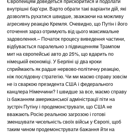
Європейцям доведеться прискоритися й подолати
внутрішні бар’єри. Варто обрати такі варіанти дій, які
дозволять рухатися швидше, зважаючи на можливу
агресивну реакцію Кремля. Очевидно, що Путін і його
оточення зараз отримують від цього максимальне
задоволення.– Початок процесу виведення частини,
відбувається паралельно з підвищенням Трампом
мит на європейські авто до 25%, що вдарить по
німецькій економіці. У Берліні ці два кроки
сприймають як радше нервово-політичну реакцію,
ніж послідовну стратегію. Чи ми маємо справу зовсім
не із сваркою президента США і федерального
канцлера Німеччини? І швидше за все, маємо справу
із бажанням американської адміністрації піти на
зустріч Путіну і продемонструвати, що США не
вважають Росію реальною загрозою і готові
зменшувати чисельність своїх військ у Європі, щоб
таким чином продемонструвати бажання йти на