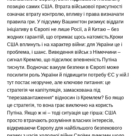
позицію самих США. Втрата військової присутності
означає втрату контролю, впливу і права визначати
правила гри. У підсумку Вашингтон ризикує віддати
ініціативу в Європі не лише Росії, а й Китаю – без
жодних гарантій, що отримає щось натомість.Кроки
США вплинуть і на характер війни: для України це і
проблема, і шанс. Виведення військ з Німеччини –
сигнал Кремлю, що підсилює впевненість Путіна
тиснути. Водночас вакуум безпеки в Європі може
посилити роль України й підвищити потребу ЄС у ній.І
тут постає незручне, але ключове питання: це
стратегія чи капітуляція, замаскована під
"перезавантаження" відносин із Кремлем? Бо якщо
це стратегія, то вона грає виключно на користь
Путіна. Якщо ж ні – тоді ситуація ще гірша: США
просто втрачають розуміння власних інтересів,
відкриваючи Європу для найбільшого безпекового
ризику з часів холодної війни.Своїми думками щодо