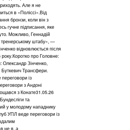
приходять. Але я не
иться в «Поліссі».Від
ння бронзи, коли він з
сь гучне підписання, яке
руто. Можливо, Геннадій
о тренерському штабу», —
інченко відновлюється після
 року.Коротко про Головне:
и: Олександр Зінченко,
й Буткевич Трансфери.
 переговори із
ереговори з Андоні
рощався з Конате31.05.26
 Бундесліги та
ний у молодому нападнику
уб УПЛ веде переговори із
 вдалим
 не я, а