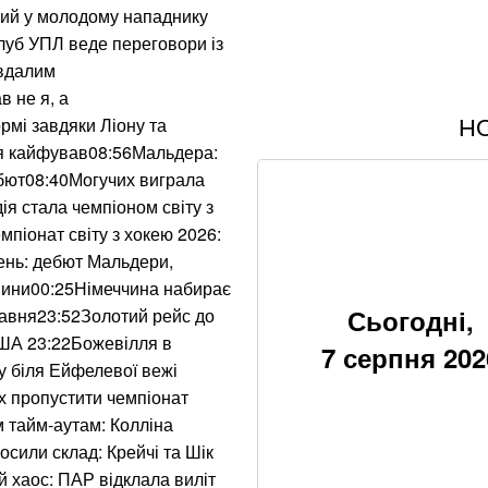
ний у молодому нападнику
уб УПЛ веде переговори із
 вдалим
 не я, а
Н
мі завдяки Ліону та
В МЗС заявили, 
вирвані з контекс
я кайфував08:56Мальдера:
ебют08:40Могучих виграла
Понад 9,2 млрд гр
дія стала чемпіоном світу з
піонат світу з хокею 2026:
Знищені печі, скл
день: дебют Мальдери,
"Епіцентру"
новини00:25Німеччина набирає
Сьогодні,
травня23:52Золотий рейс до
Без води не вижи
 США 23:22Божевілля в
7 серпня 202
 біля Ейфелевої вежі
Хацкевич: Гуцуля
х пропустити чемпіонат
 тайм-аутам: Колліна
Хвиля похолоданн
сили склад: Крейчі та Шік
завершення анома
й хаос: ПАР відклала виліт