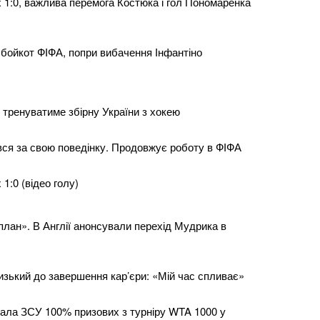
 1:0, важлива перемога Костюка і гол Пономаренка
ойкот ФІФА, попри вибачення Інфантіно
 тренуватиме збірну України з хокею
вся за свою поведінку. Продовжує роботу в ФІФА
1:0 (відео голу)
 план». В Англії анонсували перехід Мудрика в
изький до завершення кар’єри: «Мій час спливає»
ала ЗСУ 100% призових з турніру WTA 1000 у