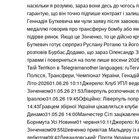
наскільки я розумію, зараз вони десь до чогось 
гарантую, що він точно підпише контракт і залиш
Геннадія Буткевича ми чули заяву після завоюва
медаллю говорив про трансферну бомбу або яке
підірве ринок. Якщо це Зінченко, то це дійсно к
Буткевич готує сюрприз Руслану Ротаню та йог
розповів Бурбас.Додамо, що зараз Олександр З
травми і повернеться на поле лише восени 2026
Твій Terrikon в Telegramanother languages: ruТег
Полісся, Трансфери, Чемпіонат України, Генаді
Літо-202601.06.26 10:11Джерело: Клуб УПЛ веде
Зінченком31.05.26 21:53Ліверпуль розпочинає п
Іраолою31.05.26 19:45Офіційно: Ліверпуль поп
14:43Гравцем збірної України цікавляться клуби
Динамо31.05.26 14:00Манчестер Сіті зацікавле
Борнмута Усі Новини01 червня10:11Джерело: Кл
Зінченком09:55Шевченко привітав Мальдеру із
дебютом09:42Левандовський: Проти України грав