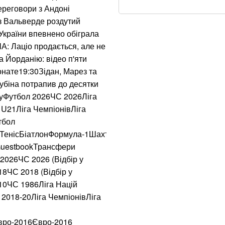
ереговори з Андоні
Ракетний удар по 
із Вальверде роздутий
наслідки для бізн
України впевнено обіграла
А: Лаціо продається, але не
Понад 20 років шу
 Йорданію: відео п'яти
Олексій Юков – к
онате19:30Зідан, Марез та
убіна потрапив до десятки
Чи може Іран завд
луФутбол 2026ЧС 2026Ліга
відповідь
U21Ліга ЧемпіонівЛіга
тбол
Вже 24 серпня ук
йТенісБіатлонФормула-1Шахтар
 GuestbookТрансфери
Через повагу до 
026ЧС 2026 (Відбір у
мільйонів на рік
8ЧС 2018 (Відбір у
10ЧС 1986Ліга Націй
Окупанти завдали 
2018-20Ліга ЧемпіонівЛіга
Уряд розширив по
вро-2016Євро-2016