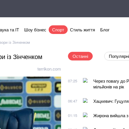
аука та IT
Шоу бізнес
Спорт
Стиль життя
Блог
ори із Зінченком
и із Зінченком
Останні
Популярн
terrikon.com
Через повагу до 
07:25
мільйонів на рік
Хацкевич: Гуцуля
06:47
Жирона вийшла з
01:15