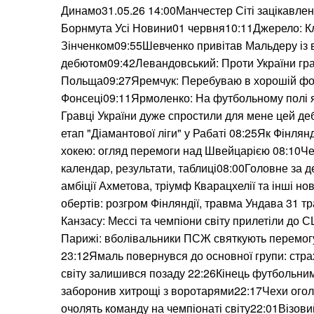
Динамо31.05.26 14:00Манчестер Сіті зацікавле
Борнмута Усі Новини01 червня10:11Джерело: Кл
Зінченком09:55Шевченко привітав Мальдеру із
дебютом09:42Левандовський: Проти України грав
Польща09:27Яремчук: Перебуваю в хорошій фор
Фонсеці09:11Ярмоленко: На футбольному полі 
Гравці України дуже спростили для мене цей д
етап "Діамантової ліги" у Рабаті 08:25Як Фінлян
хокею: огляд перемоги над Швейцарією 08:10Чем
календар, результати, таблиці08:00Головне за 
амбіції Ахметова, тріумф Кварацхелії та інші 
обертів: розгром Фінляндії, травма Ундава 31 
Канзасу: Мессі та чемпіони світу прилетіли до
Парижі: вболівальники ПСЖ святкують перемогу
23:12Ямаль повернувся до основної групи: стра
світу залишився позаду 22:26Кінець футбольним
заборонив хитрощі з воротарями22:17Чехи оголо
очолять команду на чемпіонаті світу22:01Візови