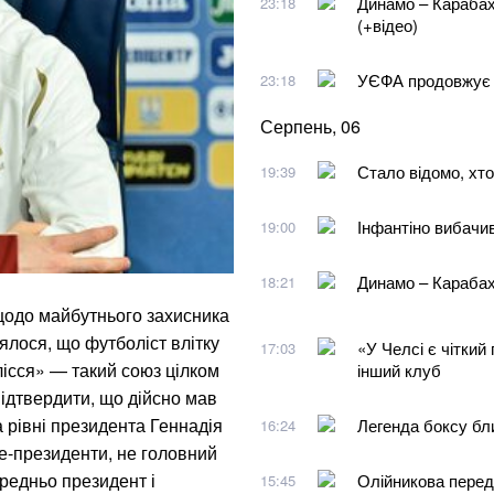
Динамо – Карабах
23:18
(+відео)
УЄФА продовжує б
23:18
Серпень, 06
Стало відомо, хто
19:39
Інфантіно вибачи
19:00
Динамо – Карабах 
18:21
щодо майбутнього захисника
лося, що футболіст влітку
«У Челсі є чіткий
17:03
ісся» — такий союз цілком
інший клуб
підтвердити, що дійсно мав
а рівні президента Геннадія
Легенда боксу бл
16:24
це-президенти, не головний
ередньо президент і
Олійникова перед
15:45