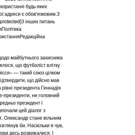
користанні будь-яких
ої адреси є обов'язковим.З
protected]З інших питань
тиПолітика
ористанняРедакційна
щодо майбутнього захисника
лося, що футболіст влітку
ісся» — такий союз цілком
підтвердити, що дійсно мав
а рівні президента Геннадія
це-президенти, не головний
ередньо президент і
зпочали цей діалог з
т, Олександр стане вільним
зглянув би. Наскільки я чув,
вори десь розвивалися. І