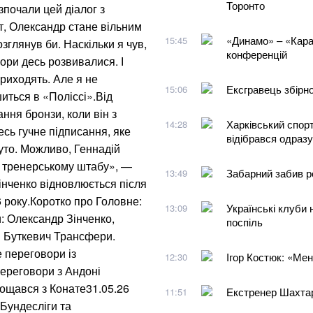
Торонто
зпочали цей діалог з
т, Олександр стане вільним
«Динамо» – «Караб
15:45
зглянув би. Наскільки я чув,
конференцій
вори десь розвивалися. І
приходять. Але я не
Ексгравець збірно
15:06
иться в «Поліссі».Від
ння бронзи, коли він з
Харківський спорт
14:28
сь гучне підписання, яке
відібрався одраз
руто. Можливо, Геннадій
о тренерському штабу», —
Забарний забив р
13:49
інченко відновлюється після
 року.Коротко про Головне:
Українські клуби 
13:09
и: Олександр Зінченко,
поспіль
й Буткевич Трансфери.
 переговори із
Ігор Костюк: «Мен
12:30
ереговори з Андоні
рощався з Конате31.05.26
Екстренер Шахтар
11:51
 Бундесліги та