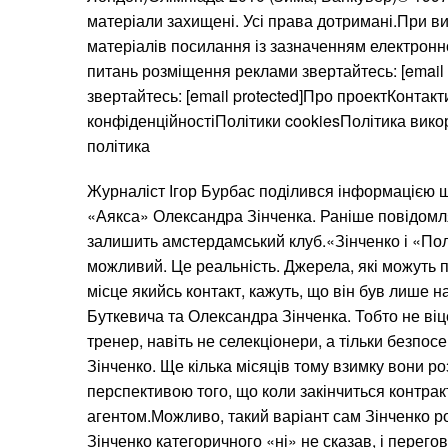
матеріали захищені. Усі права дотримані.При ви
матеріалів посилання із зазначенням електронн
питань розміщення реклами звертайтесь: [email 
звертайтесь: [email protected]Про проектКонтак
конфіденційностіПолітики cookiesПолітика вик
політика
Журналіст Ігор Бурбас поділився інформацією 
«Аякса» Олександра Зінченка. Раніше повідомля
залишить амстердамський клуб.«Зінченко і «Пол
можливий. Це реальність. Джерела, які можуть 
місце якийсь контакт, кажуть, що він був лише н
Буткевича та Олександра Зінченка. Тобто не ві
тренер, навіть не селекціонери, а тільки безпос
Зінченко. Ще кілька місяців тому взимку вони ро
перспективою того, що коли закінчиться контрак
агентом.Можливо, такий варіант сам Зінченко ро
Зінченко категоричного «ні» не сказав, і перего