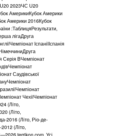
С U20 2023ЧС U20
Українка придбала
кишені неймовірн
Кубок АмерикиКубок Америки
бок Америки 2016Кубок
В Бахмуті поране
аїни :ТаблицяРезультати,
“Сонечко”, один у
ерша лігаДруга
гліїЧемпіонат ІспаніїІспанія
Мукачівці обурен
 НімеччиниДруга
депутатами-бізне
ія Серія BЧемпіонат
ндiвЧемпіонат
100% фальсифікат
онат Саудівської
давно перетворив
тануЧемпіонат
разиліїЧемпіонат
Нагороджені посм
емпіонат ЧехіїЧемпіонат
отримали їх роди
24 (Літо,
20 (Літо,
а-2016 (Літо, Ріо-де-
2012 (Літо,
2026 terrikon.com. Усі