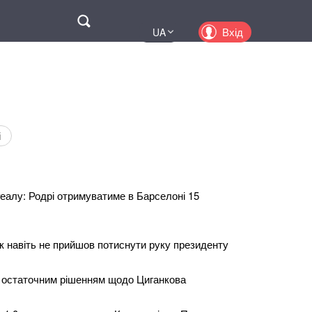
Поиск
Вхід
UA
EN
PL
KZ
RU
і
Реалу: Родрі отримуватиме в Барселоні 15
к навіть не прийшов потиснути руку президенту
 остаточним рішенням щодо Циганкова