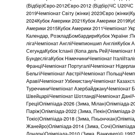
(Відбір)Євро-2012Євро-2012 (Відбір)ЧС U20Ч
2019Чемпіонат Світу (жінки) 2023Євро (жінки)
2024Кубок Америки 2021Кубок Америки 2019Ку
Америки 2015Кубок Америки 2011Чемпіонат Укр
Календар, PoзкладБомбардириКубок України :П
лігаЧемпіонат АнгліїЧемпионшип АнгліяКубок Ан
СегундаКубок Іспанії (Копа дель Рей)Чемпіонат
БундеслігаКубок НімеччиниЧемпіонат ІталіїІтал
ФранціїЧемпіонат ПортугаліїЧемпіонат Нідерла
БельгіїЧемпіонат АвстріїЧемпіонат ПольщіЧемпі
АравіїЧемпіонат УзбекистануЧемпіонат Казахс
ТуреччиниЧемпіонат АзербайджануЧемпіонат Б
ШвейцарііЧемпіонат ШотландіїЧемпіонат ДаніїЧ
ГреціїОлімпіада-2026 (Зима, Мілан)Олімпіада-20
Паріж)Олімпіада-2022 (Зима, Пекін)Олімпіада-20
Токіо)Олімпіада-2018 (Зима, Пхьончхан)Олімпіад
Жанейро)Олімпіада-2014 (Зима, Сочі)Олімпіада-
Лондон)Олімпіада-2010 (Зима, Ванкувер)© 1997—