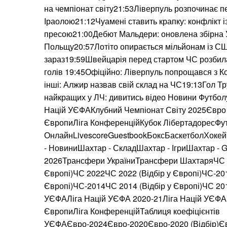
на чемпіонат світу21:53Ліверпуль розпочинає п
Іраолою21:12Чуамені ставить крапку: конфлікт 
пресою21:00Дебют Мальдери: оновлена збірна 
Польщу20:57Лотіто опирається мільйонам із СШ
зараз19:59Швейцарія перед стартом ЧС розбила
голів 19:45Офіційно: Ліверпуль попрощався з К
інші: Алжир назвав свій склад на ЧС19:13Гол Тр
найкращих у ЛЧ: дивитись відео Новини Футбо
Націй УЄФАКлубний Чемпіонат Світу 2025Євро 
ЄвропиЛіга КонференційКубок ЛібертадоресФу
ОнлайнLivescoreGuestbookБоксБаскетболХоке
- НовиниШахтар - СкладШахтар - ІгриШахтар -
2026Трансфери УкраїниТрансфери ШахтаряЧС 2
Європі)ЧС 2022ЧС 2022 (Відбір у Європі)ЧС-201
Європі)ЧС-2014ЧС 2014 (Відбір у Європі)ЧС 20
УЄФАЛіга Націй УЄФА 2020-21Ліга Націй УЄФА 
ЄвропиЛіга КонференційТаблиця коефіцієнтів
УЄФАЄвро-2024Євро-2020Євро-2020 (Відбір)Є