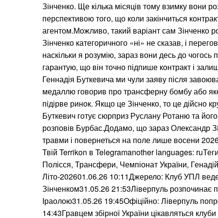
Зінченко. Ще кілька місяців тому взимку вони ро
перспективою того, що коли закінчиться контрак
агентом.Можливо, такий варіант сам Зінченко ро
Зінченко категоричного «ні» не сказав, і перего
наскільки я розумію, зараз вони десь до чогось 
гарантую, що він точно підпише контракт і залиш
Геннадія Буткевича ми чули заяву після завоюва
медаллю говорив про трансферну бомбу або яке
підірве ринок. Якщо це Зінченко, то це дійсно к
Буткевич готує сюрприз Руслану Ротаню та йог
розповів Бурбас.Додамо, що зараз Олександр З
травми і повернеться на поле лише восени 2026
Твій Terrikon в Telegramanother languages: ruТег
Полісся, Трансфери, Чемпіонат України, Генаді
Літо-202601.06.26 10:11Джерело: Клуб УПЛ веде
Зінченком31.05.26 21:53Ліверпуль розпочинає п
Іраолою31.05.26 19:45Офіційно: Ліверпуль поп
14:43Гравцем збірної України цікавляться клуби