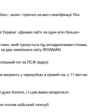
ах»: анонс і прогноз на матч кваліфікації Ліги
ї України: «Динамо заб’є на один м’яч більше»
смен, який тренується під антидроновими сітками,
у на два чемпіонати світу IRONMAN
озкішний гол за ПСЖ (відео)
не виграють у єврокубках в ігровий час у 11 матчах
і дуже боляче, і з цим важко впоратися»
я очолив азійський топклуб