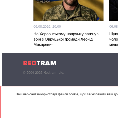
06.08.2026, 20:00
06.08
На Херсонському напрямку загинув
Шука
воїн з Овруцької громади Леонід
чоло
Макаревич
міль
RED
TRAM
© 2004-2026 Redtram, Ltd.
Наш веб-сайт використовує файли cookie, щоб забезпечити ваш дос