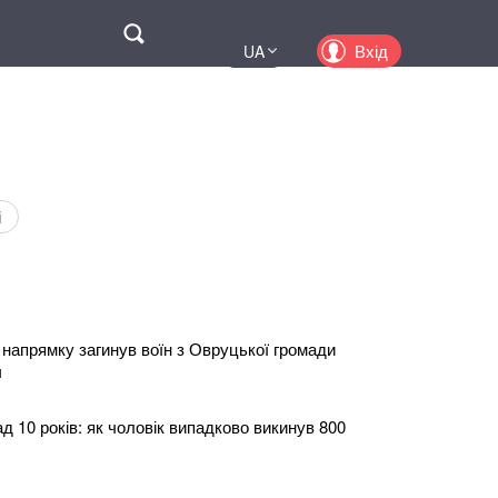
Поиск
Вхід
UA
EN
PL
KZ
RU
і
напрямку загинув воїн з Овруцької громади
ч
д 10 років: як чоловік випадково викинув 800