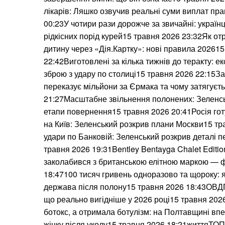
лікарів: Ляшко озвучив реальні суми виплат пр
00:23У чотири рази дорожче за звичайні: україн
рідкісних порід курей15 травня 2026 23:32Як о
дитину через «Дія.Картку»: нові правила 20261
22:42Виготовлені за кілька тижнів до теракту: 
зброю з удару по столиці15 травня 2026 22:15З
переказує мільйони за Єрмака та чому затягуєт
21:27Масштабне звільнення полонених: Зеленсь
етапи повернення15 травня 2026 20:41Росія готу
на Київ: Зеленський розкрив плани Москви15 тр
удари по Банковій: Зеленський розкрив деталі 
травня 2026 19:31Bentley Bentayga Chalet Editio
заколабився з британською елітною маркою — 
18:47100 тисяч гривень одноразово та щороку: я
держава після полону15 травня 2026 18:43ОВДП 
що реально вигідніше у 2026 році15 травня 202
ботокс, а отримала ботулізм: на Полтавщині вп
жінку після уколу15 травня 2026 18:21життяТО