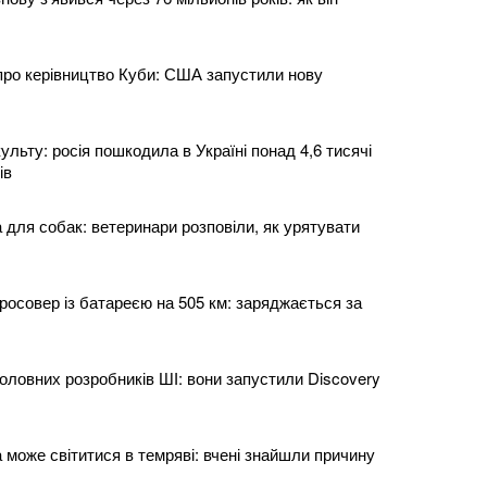
про керівництво Куби: США запустили нову
культу: росія пошкодила в Україні понад 4,6 тисячі
ів
 для собак: ветеринари розповіли, як урятувати
росовер із батареєю на 505 км: заряджається за
оловних розробників ШІ: вони запустили Discovery
 може світитися в темряві: вчені знайшли причину