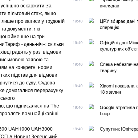
 успішно оскаржити.За
виглядав
ти пільговий стаж, якщо
 лише про записи у трудовій
ЦРУ збирає дані 
19:40
операцію
 та документи, які
 щонайменше на три
Офіційні дані Мін
19:40
иТариф «день-ніч»: скільки
культурних об'єкт
івці радять у разі відмови
 письмовою заявою та
Спека небезпечна
19:40
ням на конкретні норми
тварину
тких підстав для відмови
рнутися до суду. Судова
Xiaomi показала к
19:40
 вже домагалися перерахунку
18 хвилин
ського
о, що підписалися на The
Google втратила г
19:40
правляти вам найцікавіші
Loop
H500 UAH1000 UAH3000
Супутник Юпітера
19:40
ТОП-5 Новин1Зеленський