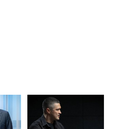
 Великдень 2023: традиційні страви на свято
Більше новин