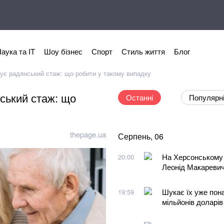
аука та IT
Шоу бізнес
Спорт
Стиль життя
Блог
ує радянський стаж: що робити у такому випадку
ський стаж: що
Останні
Популярн
thepage.ua
Серпень, 06
На Херсонському 
20:00
Леонід Макареви
Шукає їх уже пона
19:59
мільйонів доларів