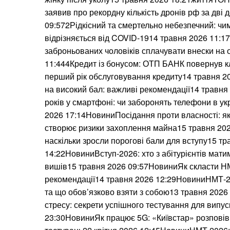
заявив про рекордну кількість дронів рф за дві
09:572Рідкісний та смертельно небезпечний: чи
відрізняється від COVID-1914 травня 2026 11:1
заброньованих чоловіків сплачувати внески на
11:444Кредит із бонусом: ОТП БАНК повернув кл
перший рік обслуговування кредиту14 травня 2
на високий бал: важливі рекомендації14 травня
років у смартфоні: чи заборонять телефони в у
2026 17:14НовиниПосідання проти власності: я
створює ризики захоплення майна15 травня 20
наскільки зросли порогові бали для вступу15 тр
14:22НовиниВступ-2026: хто з абітурієнтів матим
вишів15 травня 2026 09:57НовиниЯк скласти НМ
рекомендації14 травня 2026 12:29НовиниНМТ-2
та що обов’язково взяти з собою13 травня 202
стресу: секрети успішного тестування для випус
23:30НовиниЯк працює 5G: «Київстар» розповів