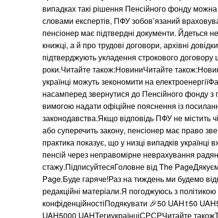
випадках такі рішення Пенсійного фонду можна
словами експертів, ПФУ зобов’язаний враховува
пенсіонер має підтвердні документи. Йдеться не
книжці, а й про трудові договори, архівні довідки
підтверджують укладення строкового договору
роки.Читайте також:НовиниЧитайте також:Новин
українці можуть зекономити на електроенергіїФах
насамперед звернутися до Пенсійного фонду з
вимогою надати офіційне пояснення із посилан
законодавства.Якщо відповідь ПФУ не містить чі
або суперечить закону, пенсіонер має право зве
практика показує, що у низці випадків українці
пенсій через неправомірне неврахування радян
стажу.ПідписуйтесяГоловне від The PageДякуєм
Page.Буде гаряче!Раз на тиждень ми будемо від
редакційні матеріали.Я погоджуюсь з політикою
конфіденційностіПодякувати 🎉50 UAH150 UA
UAH5000 UAHТегиукраїнціСРСРЧитайте також