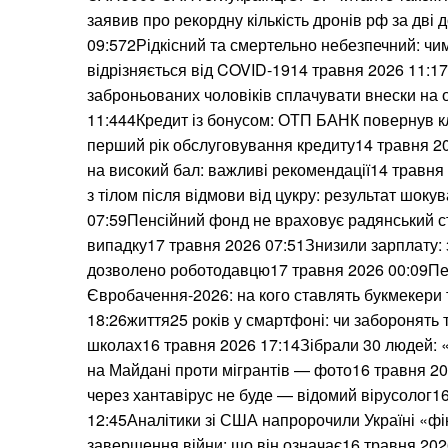
заявив про рекордну кількість дронів рф за дві
09:572Рідкісний та смертельно небезпечний: чи
відрізняється від COVID-1914 травня 2026 11:1
заброньованих чоловіків сплачувати внески на
11:444Кредит із бонусом: ОТП БАНК повернув кл
перший рік обслуговування кредиту14 травня 2
на високий бал: важливі рекомендації14 травня
з тілом після відмови від цукру: результат шоку
07:59Пенсійний фонд не враховує радянський с
випадку17 травня 2026 07:51Знизили зарплату: 
дозволено роботодавцю17 травня 2026 00:09П
Євробачення-2026: на кого ставлять букмекери
18:26життя25 років у смартфоні: чи заборонять 
школах16 травня 2026 17:14Зібрали 30 людей: 
на Майдані проти мігрантів — фото16 травня 20
через хантавірус не буде — відомий вірусолог1
12:45Аналітики зі США напророчили Україні «фі
завершення війни: що він означає16 травня 202