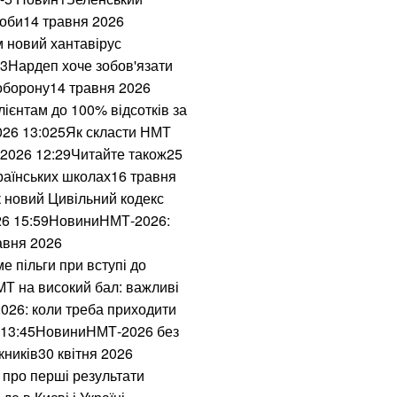
Нагороджені посм
 доби14 травня 2026
отримали їх роди
м новий хантавірус
73Нардеп хоче зобов'язати
Яка температура 
 оборону14 травня 2026
36,6
ієнтам до 100% відсотків за
026 13:025Як скласти НМТ
Бомбер – наймодн
моделей 2023
 2026 12:29Читайте також25
країнських школах16 травня
50 найкращих філь
к новий Цивільний кодекс
26 15:59НовиниНМТ-2026:
Рівень води підні
авня 2026
затоплення
е пільги при вступі до
Т на високий бал: важливі
Великдень і коме
026: коли треба приходити
6 13:45НовиниНМТ-2026 без
Мабуть, останнє 
кників30 квітня 2026
дитячого тренера
 про перші результати