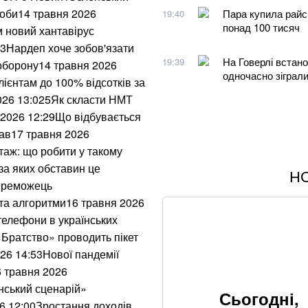
 доби14 травня 2026
Пара купила райс
19:40
понад 100 тисяч
м новий хантавірус
73Нардеп хоче зобов'язати
На Говерлі встано
19:39
 оборону14 травня 2026
одночасно зіграл
ієнтам до 100% відсотків за
026 13:025Як скласти НМТ
 2026 12:29Що відбувається
вав17 травня 2026
таж: що робити у такому
за яких обставин це
Н
З 28 ракет – жодн
ереможець
нічного обстрілу
 та алгоритми16 травня 2026
телефони в українських
На Дунаї в Сербії
«Братство» проводить пікет
Другої світової ві
26 14:53Нової пандемії
6 травня 2026
Понад 20 років шу
Олексій Юков – к
нський сценарій»
Сьогодні,
6 12:00Зростання доходів