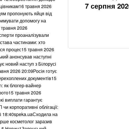
7 серпня 202
Вже 24 серпня ук
ацівникам16 травня 2026
цям пропонують яйця від
Окупанти завдали 
тримувати допомогу на
5 травня 2026
Уряд розширив по
експерти проаналізували
астава частинами: хто
Українка придбала
ься процес15 травня 2026
кишені неймовірн
кий анонсував наступні
є новий наступ з Білорусі
В Бахмуті поране
авня 2026 20:09Росія готує
“Сонечко”, один у
перехоплених документів15
n: як блогер-вайнер
Мукачівці обурен
фото15 травня 2026
депутатами-бізне
кі виплати гарантує
чи корпоративні облігації:
100% фальсифікат
6 18:40speka.uaСходила на
давно перетворив
ерше косметолог заразив
П-5 Новин1Зеленський