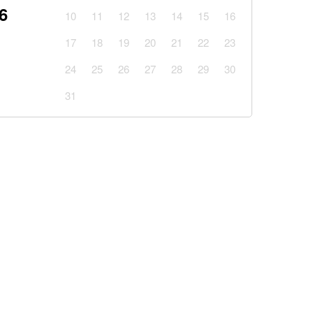
6
раїнці отримають грошову допомогу: хто у списку
10
11
12
13
14
15
16
17
18
19
20
21
22
23
удару по мосту у Чернігівській області: деталі
24
25
26
27
28
29
30
вноваження військкоматів: що тепер можуть ТЦК
31
 куртку у польському секонд-хенді і знайшла в
ого листа
но трьох бійців закарпатського батальйону
 важкому стані (відео)
і спотворенням архітектурного шарму міста
сменами (відео)
: у Тернополі продають масло з заводу, який
ся на руїни