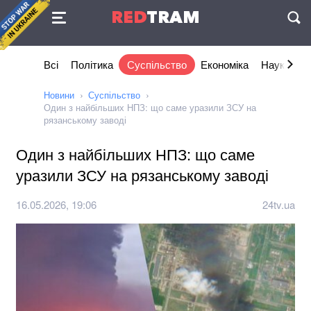
Угода
RED
TRAM
П
Всі
Політика
Суспільство
Економіка
Наука та I
Новини
Суспільство
Один з найбільших НПЗ: що саме уразили ЗСУ на
рязанському заводі
Один з найбільших НПЗ: що саме
уразили ЗСУ на рязанському заводі
16.05.2026, 19:06
24tv.ua