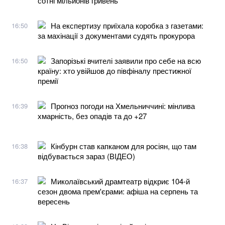
сотні мільйонів гривень
На експертизу приїхала коробка з газетами:
16:50
за махінації з документами судять прокурора
Запорізькі вчителі заявили про себе на всю
16:50
країну: хто увійшов до півфіналу престижної
премії
Прогноз погоди на Хмельниччині: мінлива
16:39
хмарність, без опадів та до +27
Кінбурн став капканом для росіян, що там
16:38
відбувається зараз (ВІДЕО)
Миколаївський драмтеатр відкриє 104-й
16:37
сезон двома прем'єрами: афіша на серпень та
вересень