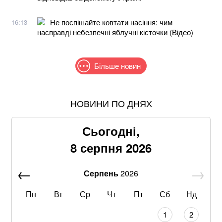
Не поспішайте ковтати насіння: чим
16:13
насправді небезпечні яблучні кісточки (Відео)
Більше новин
НОВИНИ ПО ДНЯХ
Понад 9,2 млрд грн: що відомо про нову гучну
справу "ПриватБанку"
Сьогодні,
Хацкевич: Гуцуляк навіть не прийшов потиснути
8 серпня 2026
руку президенту
Серпень
2026
Хвиля похолодання накриє Україну: Діденко назвала
дату завершення аномальної спеки
Пн
Вт
Ср
Чт
Пт
Сб
Нд
Через повагу до Реалу: Родрі отримуватиме в
1
2
Барселоні 15 мільйонів на рік