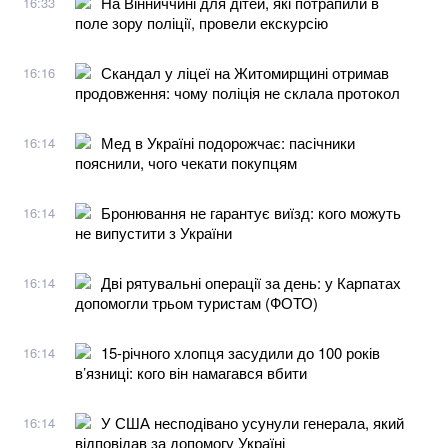
На Вінниччині для дітей, які потрапили в
16:33
поле зору поліції, провели екскурсію
Скандал у ліцеї на Житомирщині отримав
16:16
продовження: чому поліція не склала протокол
Мед в Україні подорожчає: пасічники
16:14
пояснили, чого чекати покупцям
Бронювання не гарантує виїзд: кого можуть
16:14
не випустити з України
Дві рятувальні операції за день: у Карпатах
16:14
допомогли трьом туристам (ФОТО)
15-річного хлопця засудили до 100 років
16:14
в’язниці: кого він намагався вбити
У США несподівано усунули генерала, який
16:14
відповідав за допомогу Україні