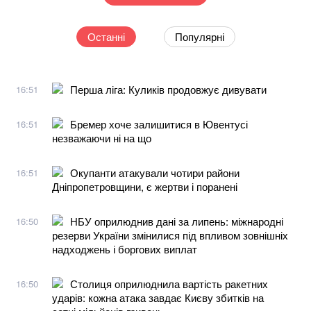
Останні
Популярні
Перша ліга: Куликів продовжує дивувати
16:51
Бремер хоче залишитися в Ювентусі
16:51
незважаючи ні на що
Окупанти атакували чотири райони
16:51
Дніпропетровщини, є жертви і поранені
НБУ оприлюднив дані за липень: міжнародні
16:50
резерви України змінилися під впливом зовнішніх
надходжень і боргових виплат
Столиця оприлюднила вартість ракетних
16:50
ударів: кожна атака завдає Києву збитків на