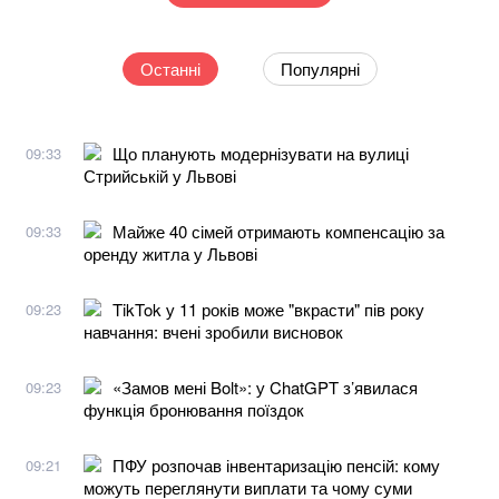
Останні
Популярні
Що планують модернізувати на вулиці
09:33
Стрийській у Львові
Майже 40 сімей отримають компенсацію за
09:33
оренду житла у Львові
TikTok у 11 років може "вкрасти" пів року
09:23
навчання: вчені зробили висновок
«Замов мені Bolt»: у ChatGPT з’явилася
09:23
функція бронювання поїздок
ПФУ розпочав інвентаризацію пенсій: кому
09:21
можуть переглянути виплати та чому суми