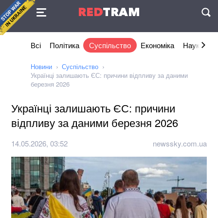
Угода
RED
TRAM
П
Всі
Політика
Суспільство
Економіка
Наука та I
Новини
Суспільство
Українці залишають ЄС: причини відпливу за даними
березня 2026
Українці залишають ЄС: причини
відпливу за даними березня 2026
14.05.2026, 03:52
newssky.com.ua