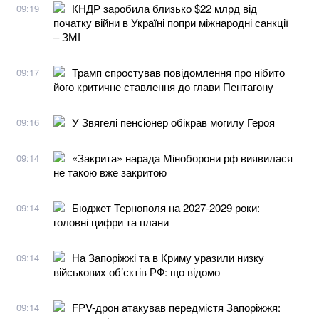
КНДР заробила близько $22 млрд від
09:19
початку війни в Україні попри міжнародні санкції
– ЗМІ
Трамп спростував повідомлення про нібито
09:17
його критичне ставлення до глави Пентагону
У Звягелі пенсіонер обікрав могилу Героя
09:16
«Закрита» нарада Міноборони рф виявилася
09:14
не такою вже закритою
Бюджет Тернополя на 2027-2029 роки:
09:14
головні цифри та плани
На Запоріжжі та в Криму уразили низку
09:14
військових об’єктів РФ: що відомо
FPV-дрон атакував передмістя Запоріжжя:
09:14