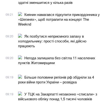
здатні зменшитися у кілька разів
Киянин намагався підкупити прикордонника у
09:21
«Шегинях», щоб потрапити на концерт The
Weeknd
Як позбутися неприємного запаху в
09:20
холодильнику: прості способи, які дійсно
працюють
Негода залишила без світла 11 населених
09:20
пунктів Житомирщини
Більше половини регіонів рф збідніли за 4
09:19
роки війни проти України – розвідка
У ТЦК на Закарпатті незаконно «списали» з
09:19
військового обліку понад 1,5 тисячі чоловіків