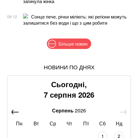
загинула жінка
Сонце пече, річки міліють: які регіони можуть
09:12
залишитися без води і що з цим робити
Більше новин
НОВИНИ ПО ДНЯХ
В МЗС заявили, що слова Залужного щодо членства
в НАТО були вирвані з контексту
Сьогодні,
Понад 9,2 млрд грн: що відомо про нову гучну
7 серпня 2026
справу "ПриватБанку"
Серпень
2026
Знищені печі, склади та роки роботи: що
залишилося після удару по "Епіцентру"
Пн
Вт
Ср
Чт
Пт
Сб
Нд
Без води не вижити: Шмигаль розкрив, куди планує
1
2