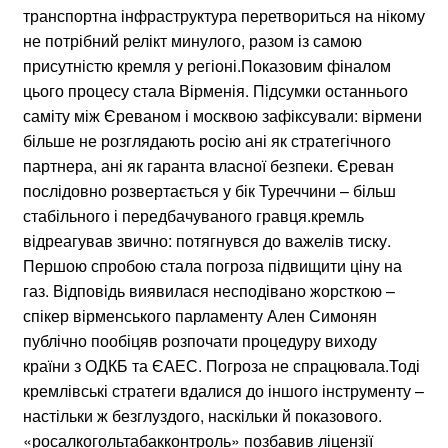
транспортна інфраструктура перетвориться на нікому
не потрібний релікт минулого, разом із самою
присутністю кремля у регіоні.Показовим фіналом
цього процесу стала Вірменія. Підсумки останнього
саміту між Єреваном і москвою зафіксували: вірмени
більше не розглядають росію ані як стратегічного
партнера, ані як гаранта власної безпеки. Єреван
послідовно розвертається у бік Туреччини – більш
стабільного і передбачуваного гравця.кремль
відреагував звично: потягнувся до важелів тиску.
Першою спробою стала погроза підвищити ціну на
газ. Відповідь виявилася несподівано жорсткою –
спікер вірменського парламенту Ален Симонян
публічно пообіцяв розпочати процедуру виходу
країни з ОДКБ та ЄАЕС. Погроза не спрацювала.Тоді
кремлівські стратеги вдалися до іншого інструменту –
настільки ж безглуздого, наскільки й показового.
«росалкогольтабакконтроль» позбавив ліцензії