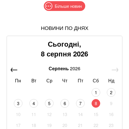
Більше новин
НОВИНИ ПО ДНЯХ
Понад 9,2 млрд грн: що відомо про нову гучну
справу "ПриватБанку"
Сьогодні,
Хацкевич: Гуцуляк навіть не прийшов потиснути
8 серпня 2026
руку президенту
Серпень
2026
Хвиля похолодання накриє Україну: Діденко назвала
дату завершення аномальної спеки
Пн
Вт
Ср
Чт
Пт
Сб
Нд
Через повагу до Реалу: Родрі отримуватиме в
1
2
Барселоні 15 мільйонів на рік
3
4
5
6
7
8
9
Google прибирає одну з найзручніших функцій
10
11
12
13
14
15
16
Gmail: що зміниться вже у 2027 році
17
18
19
20
21
22
23