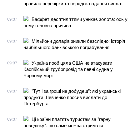
правила перевірки та порядок надання виплат
Баффет десятиліттями уникає золота: ось у
09:37
чому головна причина
Мільйони доларів зникли безслідно: історія
09:37
найбільшого банківського пограбування
Україна пообіцяла США не атакувати
09:37
Каспійський трубопровід та певні судна у
Чорному морі
"Тут і за гроші не добудеш": які українські
09:37
продукти Шевченко просив вислати до
Петербурга
Ці країни платять туристам за "гарну
09:37
поведінку": що саме можна отримати