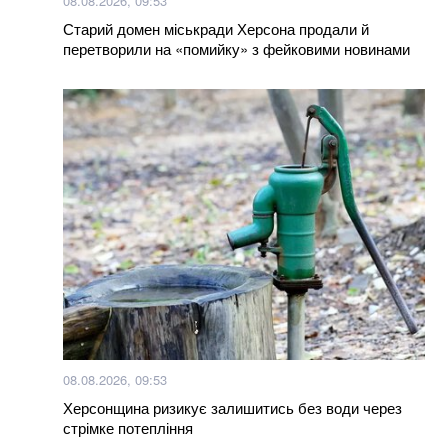
08.08.2026, 09:53
Старий домен міськради Херсона продали й
перетворили на «помийку» з фейковими новинами
Більше новин
08.08.2026, 09:53
Херсонщина ризикує залишитись без води через
стрімке потепління