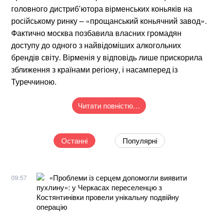
головного дистриб’ютора вірменських коньяків на
російському ринку – «прощанський коньячний завод».
Фактично москва позбавила власних громадян
доступу до одного з найвідоміших алкогольних
брендів світу. Вірменія у відповідь лише прискорила
зближення з країнами регіону, і насамперед із
Туреччиною.
Читати повністю…
Останні
Популярні
«Проблеми із серцем допомогли виявити
09:57
пухлину»: у Черкасах переселенцю з
Костянтинівки провели унікальну подвійну
операцію