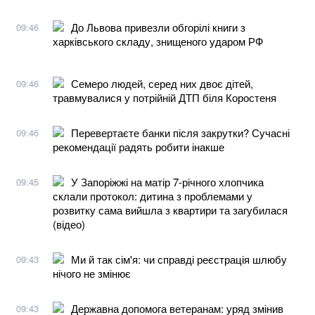
До Львова привезли обгорілі книги з
09:46
харківського складу, знищеного ударом РФ
Семеро людей, серед них двоє дітей,
09:46
травмувалися у потрійній ДТП біля Коростеня
Перевертаєте банки після закрутки? Сучасні
09:46
рекомендації радять робити інакше
У Запоріжжі на матір 7-річного хлопчика
09:45
склали протокол: дитина з проблемами у
розвитку сама вийшла з квартири та загубилася
(відео)
Ми й так сім'я: чи справді реєстрація шлюбу
09:43
нічого не змінює
Державна допомога ветеранам: уряд змінив
09:43