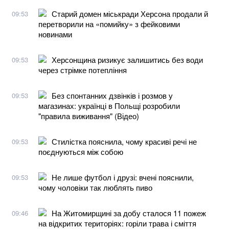
Старий домен міськради Херсона продали й
09:53
перетворили на «помийку» з фейковими
новинами
Херсонщина ризикує залишитись без води
09:53
через стрімке потепління
Без спонтанних дзвінків і розмов у
09:53
магазинах: українці в Польщі розробили
"правила виживання" (Відео)
Стилістка пояснила, чому красиві речі не
09:53
поєднуються між собою
Не лише футбол і друзі: вчені пояснили,
09:53
чому чоловіки так люблять пиво
На Житомирщині за добу сталося 11 пожеж
09:46
на відкритих територіях: горіли трава і сміття