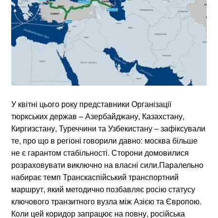
У квітні цього року представники Організації
тюркських держав – Азербайджану, Казахстану,
Киргизстану, Туреччини та Узбекистану – зафіксували
те, про що в регіоні говорили давно: москва більше
не є гарантом стабільності. Сторони домовилися
розраховувати виключно на власні сили.Паралельно
набирає темп Транскаспійський транспортний
маршрут, який методично позбавляє росію статусу
ключового транзитного вузла між Азією та Європою.
Коли цей коридор запрацює на повну, російська