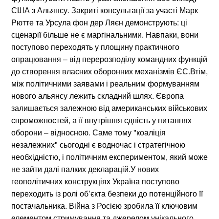
США з Альянсу. Закриті консультації за участі Марк
Рютте та Урсула фон дер Ляєн демонструють: ці
сценарії більше не є маргінальними. Навпаки, вони
поступово переходять у площину практичного
опрацювання – від перерозподілу командних функцій
до створення власних оборонних механізмів ЄС.Втім,
між політичними заявами і реальним формуванням
нового альянсу лежить складний шлях. Європа
залишається залежною від американських військових
спроможностей, а її внутрішня єдність у питаннях
оборони – відносною. Саме тому "коаліція
незалежних" сьогодні є водночас і стратегічною
необхідністю, і політичним експериментом, який може
не зайти далі палких декларацій.У нових
геополітичних конструкціях Україна поступово
переходить із ролі об’єкта безпеки до потенційного її
постачальника. Війна з Росією зробила її ключовим
елементом стримування та джерелом унікального