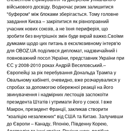
військового досвіду. Водночас ризик залишитися
"буфером" між блоками зберігається. Тому головне
завдання Києва – закріпитися як рівноправний
учасник нових союзів, а не їхня периферія, що
зробити без внутрішніх змін буде вкрай важко.Своїми
думками щодо цих питань в ексклюзивному інтерв'ю
для OBOZ.UA поділився дипломат, надзвичайний і
повноважний посол України, представник України при
ЄС у 2008-2010 роках Андрій Веселовський.–
Європейці за рік перебування Дональда Трампа у
Овальному кабінеті, очевидно, вже розчарувалися у
спробах за допомогою обережної реакції на його
звинувачення і надмірних лестощів заспокоїти
президента Штатів і утримати його у союзі. І вже
Макрон, президент Франції, закликав створити
"коаліцію незалежних" від США та Китаю. Залучивши
до Європи – Канаду, Японію, Південну Корею,
Австралію та інші країни. Раніше щось подібне