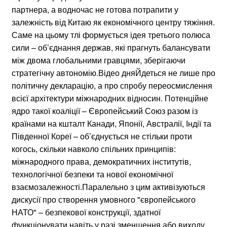
партнера, а водночас не готова потрапити у
залежність від Китаю як економічного центру тяжіння.
Саме на цьому тлі формується ідея третього полюса
сили – об’єднання держав, які прагнуть балансувати
між двома глобальними гравцями, зберігаючи
стратегічну автономію.Відео дняЙдеться не лише про
політичну декларацію, а про спробу переосмислення
всієї архітектури міжнародних відносин. Потенційне
ядро такої коаліції – Європейський Союз разом із
країнами на кшталт Канади, Японії, Австралії, Індії та
Південної Кореї – об’єднується не стільки проти
когось, скільки навколо спільних принципів:
міжнародного права, демократичних інститутів,
технологічної безпеки та нової економічної
взаємозалежності.Паралельно з цим активізуються
дискусії про створення умовного "європейського
НАТО" – безпекової конструкції, здатної
функціонувати навіть у разі зменшення або виходу