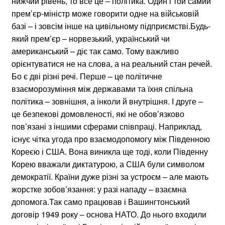
нижчий рівень, то все це – політика. Один і той самий
прем’єр-міністр може говорити одне на військовій
базі – і зовсім інше на цивільному підприємстві.Будь-
який прем’єр – норвезький, український чи
американський – діє так само. Тому важливо
орієнтуватися не на слова, а на реальний стан речей.
Бо є дві різні речі. Перше – це політичне
взаєморозуміння між державами та їхня спільна
політика – зовнішня, а інколи й внутрішня. І друге –
це безпекові домовленості, які не обов’язково
пов’язані з іншими сферами співпраці. Наприклад,
існує чітка угода про взаємодопомогу між Південною
Кореєю і США. Вона виникла ще тоді, коли Південну
Корею вважали диктатурою, а США були символом
демократії. Країни дуже різні за устроєм – але мають
жорстке зобов’язання: у разі нападу – взаємна
допомога.Так само працював і Вашингтонський
договір 1949 року – основа НАТО. До нього входили