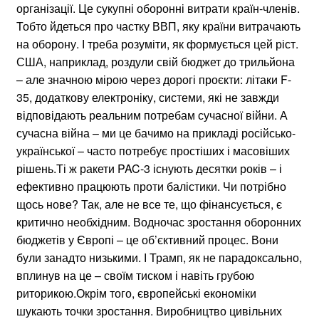
організації. Це сукупні оборонні витрати країн-членів.
Тобто йдеться про частку ВВП, яку країни витрачають
на оборону. І треба розуміти, як формується цей ріст.
США, наприклад, роздули свій бюджет до трильйона
– але значною мірою через дорогі проєкти: літаки F-
35, додаткову електроніку, системи, які не завжди
відповідають реальним потребам сучасної війни. А
сучасна війна – ми це бачимо на прикладі російсько-
української – часто потребує простіших і масовіших
рішень.Ті ж ракети PAC-3 існують десятки років – і
ефективно працюють проти балістики. Чи потрібно
щось нове? Так, але не все те, що фінансується, є
критично необхідним. Водночас зростання оборонних
бюджетів у Європі – це об’єктивний процес. Вони
були занадто низькими. І Трамп, як не парадоксально,
вплинув на це – своїм тиском і навіть грубою
риторикою.Окрім того, європейські економіки
шукають точки зростання. Виробництво цивільних