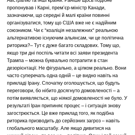
пропонував і Карні, прем’єр-міністр Канади,
зазначаючи, що середні й малі країни повинні
організуватися, тому що США вже не є надійним
союзником. Чи є "коаліція незалежних" реальною
альтернативою існуючим альянсам, чи це політична
риторика?– Тут є дуже багато складових. Тому що,
якщо три дні поспіль читати всі заяви президента
Трампа – можна буквально потрапити в стан
дезорієнтації. Не фігурально, а цілком реально. Вони
часто суперечать одна одній – це видно навіть на
прикладі Ірану. Спочатку оголошується, що будуть
переговори, бо нібито досягнуто домовленості – а
потім виявляється, що ніякої домовленості не було. У
результаті Іран припиняє процес – і ситуація знову
загострюється. Це вже приклад того, як подібна
риторика призводить до серйозних загроз – навіть
глобального масштабу. Але якщо дивитися на