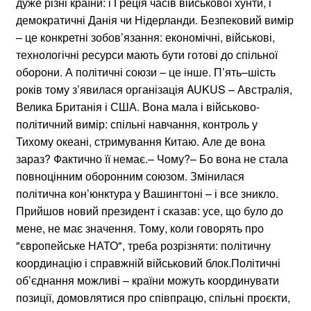
дуже різні країни: і Греція часів військової хунти, і
демократичні Данія чи Нідерланди. Безпековий вимір
– це конкретні зобов’язання: економічні, військові,
технологічні ресурси мають бути готові до спільної
оборони. А політичні союзи – це інше. П’ять–шість
років тому з’явилася організація AUKUS – Австралія,
Велика Британія і США. Вона мала і військово-
політичний вимір: спільні навчання, контроль у
Тихому океані, стримування Китаю. Але де вона
зараз? Фактично її немає.– Чому?– Бо вона не стала
повноцінним оборонним союзом. Змінилася
політична кон’юнктура у Вашингтоні – і все зникло.
Прийшов новий президент і сказав: усе, що було до
мене, не має значення. Тому, коли говорять про
"європейське НАТО", треба розрізняти: політичну
координацію і справжній військовий блок.Політичні
об’єднання можливі – країни можуть координувати
позиції, домовлятися про співпрацю, спільні проєкти,