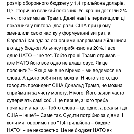
розмір оборонного бюджету у 1,4 трильйона доларів.
Це історично великий показник. Усі країни досягли 2%
– як того вимагав Трамп. Деякі навіть перевищили ці
показники у півтора–два рази. США при цьому
зменшили свою частку у формуванні витрат, а
Європа і Канада за основними напрямами збільшили
вклад у бюджет Альянсу приблизно на 20%. І все
одно НАТО – "не те". Тобто гроші Трамп отримав –
але НАТО його все одно не влаштовує. Як це
пояснити?– Якщо ми в це віримо – ми ведемося на
слова. А цього робити не можна. Нічого з того, що
говорить президент США Дональд Трамп, не можна
сприймати за чисту монету. Нічого. Його заяви часто
суперечать самі собі. І це перше, з чого треба
починати аналіз.– Тобто слова – це одне, а реальні дії
США – інше?– Саме так. Судити потрібно за діями. І
коли ми говоримо про "1,4 трильйона – бюджет
НАТО" – це некоректно. Це не бюджет НАТО як