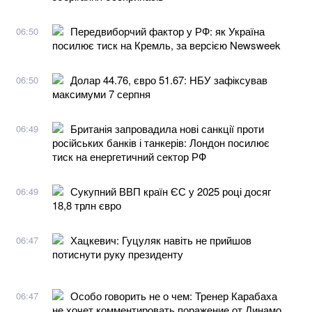
Передвиборчий фактор у РФ: як Україна
06:50
посилює тиск на Кремль, за версією Newsweek
Долар 44.76, євро 51.67: НБУ зафіксував
06:50
максимуми 7 серпня
Британія запровадила нові санкції проти
06:49
російських банків і танкерів: Лондон посилює
тиск на енергетичний сектор РФ
Сукупний ВВП країн ЄС у 2025 році досяг
06:49
18,8 трлн євро
Хацкевич: Гуцуляк навіть не прийшов
06:47
потиснути руку президенту
Особо говорить не о чем: Тренер Карабаха
06:47
не хочет комментировать поражение от Динамо