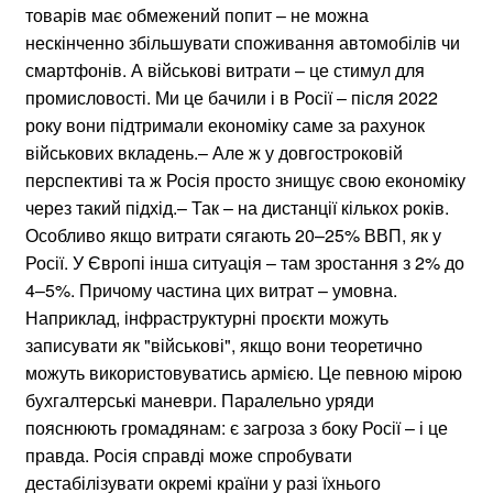
товарів має обмежений попит – не можна
нескінченно збільшувати споживання автомобілів чи
смартфонів. А військові витрати – це стимул для
промисловості. Ми це бачили і в Росії – після 2022
року вони підтримали економіку саме за рахунок
військових вкладень.– Але ж у довгостроковій
перспективі та ж Росія просто знищує свою економіку
через такий підхід.– Так – на дистанції кількох років.
Особливо якщо витрати сягають 20–25% ВВП, як у
Росії. У Європі інша ситуація – там зростання з 2% до
4–5%. Причому частина цих витрат – умовна.
Наприклад, інфраструктурні проєкти можуть
записувати як "військові", якщо вони теоретично
можуть використовуватись армією. Це певною мірою
бухгалтерські маневри. Паралельно уряди
пояснюють громадянам: є загроза з боку Росії – і це
правда. Росія справді може спробувати
дестабілізувати окремі країни у разі їхнього