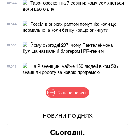
Таро-гороскоп на 7 серпня: кому усміхнеться
06:44
доля цього дня
Розсіл в огірках раптом помутнів: коли це
06:44
нормально, а коли банку краще викинути
Йому сьогодні 207: чому Пантелеймона
06:44
Куліша назвали б блогером і PR-генієм
На Рівненщині майже 150 людей віком 50+
06:41
знайшли роботу за новою програмою
Більше новин
НОВИНИ ПО ДНЯХ
Знищені печі, склади та роки роботи: що
залишилося після удару по "Епіцентру"
Сьогодні,