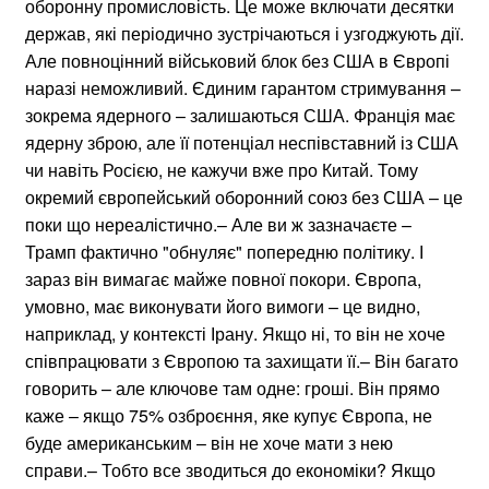
оборонну промисловість. Це може включати десятки
держав, які періодично зустрічаються і узгоджують дії.
Але повноцінний військовий блок без США в Європі
наразі неможливий. Єдиним гарантом стримування –
зокрема ядерного – залишаються США. Франція має
ядерну зброю, але її потенціал неспівставний із США
чи навіть Росією, не кажучи вже про Китай. Тому
окремий європейський оборонний союз без США – це
поки що нереалістично.– Але ви ж зазначаєте –
Трамп фактично "обнуляє" попередню політику. І
зараз він вимагає майже повної покори. Європа,
умовно, має виконувати його вимоги – це видно,
наприклад, у контексті Ірану. Якщо ні, то він не хоче
співпрацювати з Європою та захищати її.– Він багато
говорить – але ключове там одне: гроші. Він прямо
каже – якщо 75% озброєння, яке купує Європа, не
буде американським – він не хоче мати з нею
справи.– Тобто все зводиться до економіки? Якщо