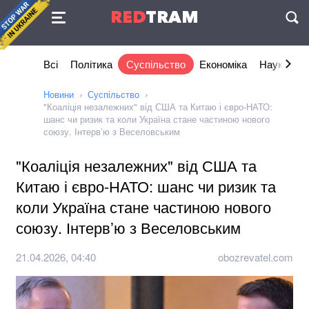
Угода
RED
TRAM
П
Всі
Політика
Суспільство
Економіка
Наука та I
Новини
Суспільство
"Коаліція незалежних" від США та Китаю і євро-НАТО:
шанс чи ризик та коли Україна стане частиною нового
союзу. Інтерв’ю з Веселовським
"Коаліція незалежних" від США та
Китаю і євро-НАТО: шанс чи ризик та
коли Україна стане частиною нового
союзу. Інтерв’ю з Веселовським
21.04.2026, 04:40
obozrevatel.com