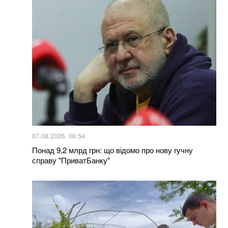
здивуєтеся, але це не 36,6
Бомбер – наймодніший фасон курток на весну:
огляд трендових моделей 2023
50 найкращих фільмів 21 століття за версією The
Hollywood Reporter
Рівень води підніметься до 20 см: українців
попереджають про затоплення
07.08.2026, 06:54
Великдень і комендантська година: про обмеження
Понад 9,2 млрд грн: що відомо про нову гучну
на Чернігівщині
справу "ПриватБанку"
Мабуть, останнє прижиттєве інтерв’ю відомого
футболіста та дитячого тренера Валерія Татаринова
Більше новин