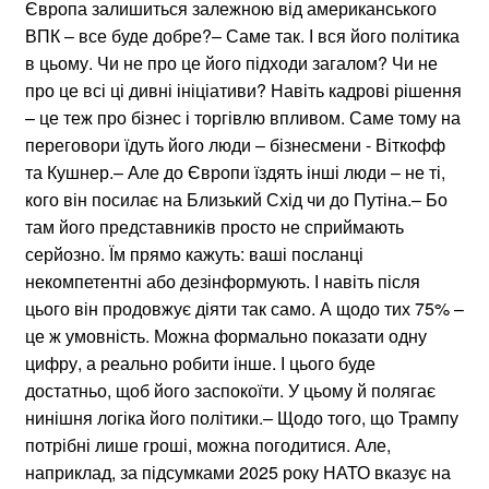
Європа залишиться залежною від американського
ВПК – все буде добре?– Саме так. І вся його політика
в цьому. Чи не про це його підходи загалом? Чи не
про це всі ці дивні ініціативи? Навіть кадрові рішення
– це теж про бізнес і торгівлю впливом. Саме тому на
переговори їдуть його люди – бізнесмени - Віткофф
та Кушнер.– Але до Європи їздять інші люди – не ті,
кого він посилає на Близький Схід чи до Путіна.– Бо
там його представників просто не сприймають
серйозно. Їм прямо кажуть: ваші посланці
некомпетентні або дезінформують. І навіть після
цього він продовжує діяти так само. А щодо тих 75% –
це ж умовність. Можна формально показати одну
цифру, а реально робити інше. І цього буде
достатньо, щоб його заспокоїти. У цьому й полягає
нинішня логіка його політики.– Щодо того, що Трампу
потрібні лише гроші, можна погодитися. Але,
наприклад, за підсумками 2025 року НАТО вказує на