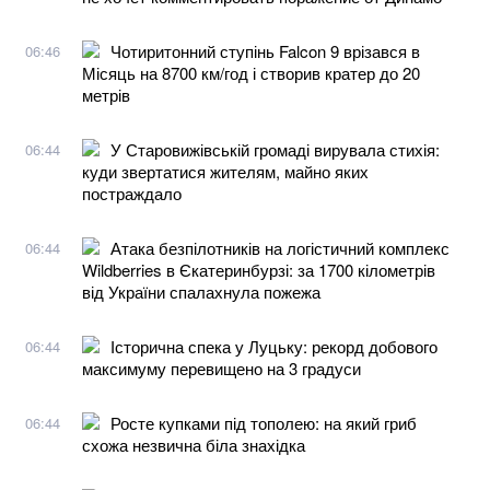
Чотиритонний ступінь Falcon 9 врізався в
06:46
Місяць на 8700 км/год і створив кратер до 20
метрів
У Старовижівській громаді вирувала стихія:
06:44
куди звертатися жителям, майно яких
постраждало
Атака безпілотників на логістичний комплекс
06:44
Wildberries в Єкатеринбурзі: за 1700 кілометрів
від України спалахнула пожежа
Історична спека у Луцьку: рекорд добового
06:44
максимуму перевищено на 3 градуси
Росте купками під тополею: на який гриб
06:44
схожа незвична біла знахідка