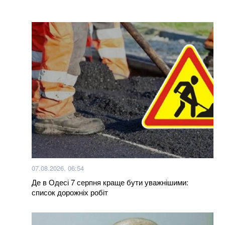
В Бахмуті поранено трьох бійців закарпатського
батальйону “Сонечко”, один у важкому стані (відео)
Мукачівці обурені спотворенням архітектурного
шарму міста депутатами-бізнесменами (відео)
100% фальсифікат: у Тернополі продають масло з
заводу, який давно перетворився на руїни
07.08.2026, 06:54
Де в Одесі 7 серпня краще бути уважнішими:
Нагороджені посмертно: у Хмельницькому нагороди
список дорожніх робіт
загиблих Героїв отримали їх родини
Яка температура вважається нормальною: ви