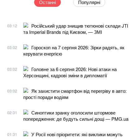
Останні
Популярні
Російський удар знищив тютюнові склади JTI
03:12
та Imperial Brands під Києвом, — ЗМІ
Гороскоп на 7 серпня 2026: Зірки радять, як
03:02
керувати енергією
Головне за 6 серпня 2026: Нові атаки на
03:02
Херсонщині, кадрові зміни в дипломатії
Як захистити смартфон від перегріву в авто:
03:02
прості поради водіям
Синоптики зранку оголосили штормове
02:31
попередження: де будуть сильні дощі — PMG.ua
У Росії нові пріоритети: які виклики можуть
01:31