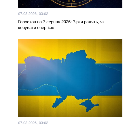
50 найкращих фільмів 21 століття за версією The
07.08.2026, 03:02
Hollywood Reporter
Гороскоп на 7 серпня 2026: Зірки радять, як
керувати енергією
Більше новин
07.08.2026, 03:02