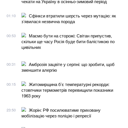
чекати на Україну в осінньо-зимовий період
Сфінкси втратили шерсть через мутацію: як
01:10
з’явилася незвична порода
Маємо бути на сторожі: Світан припустив,
00:53
скільки ще часу Росія буде бити балістикою по
цивільних
Амброзія зацвіте у серпні: що зробити, щоб
00:31
зменшити алергію
Житомирщина б’є температурні рекорди:
00:15
стовпчики термометрів перевищили показники
1963 року
Жорін: РФ посилюватиме приховану
23:50
мобілізацію через поліцію і репресії