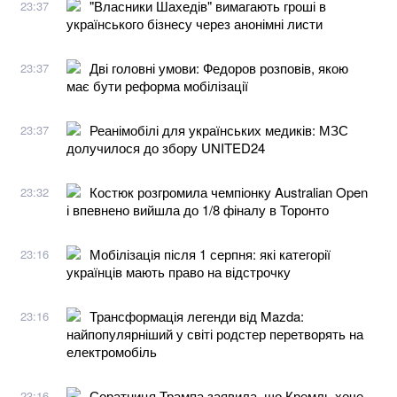
"Власники Шахедів" вимагають гроші в
23:37
українського бізнесу через анонімні листи
Дві головні умови: Федоров розповів, якою
23:37
має бути реформа мобілізації
Реанімобілі для українських медиків: МЗС
23:37
долучилося до збору UNITED24
Костюк розгромила чемпіонку Australian Open
23:32
і впевнено вийшла до 1/8 фіналу в Торонто
Мобілізація після 1 серпня: які категорії
23:16
українців мають право на відстрочку
Трансформація легенди від Mazda:
23:16
найпопулярніший у світі родстер перетворять на
електромобіль
Соратниця Трампа заявила, що Кремль хоче
23:16