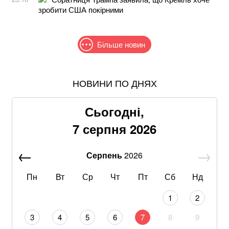
зробити США покірними
Більше новин
НОВИНИ ПО ДНЯХ
В МЗС заявили, що слова Залужного щодо членства
в НАТО були вирвані з контексту
Сьогодні,
Пенсіонерам доплатять за стаж: хто отримає по 519
7 серпня 2026
гривень у серпні
Серпень
2026
Рф знищила склади «Епіцентру», ROZETKA, «Нової
пошти» та інших компаній під час обстрілу Київщини
Пн
Вт
Ср
Чт
Пт
Сб
Нд
З 28 ракет – жодної збитої: Повітряні сили ЗСУ
1
2
озвучили деталі нічного обстрілу
3
4
5
6
7
8
9
Понад 20 років шукав і повертав тіла полеглих