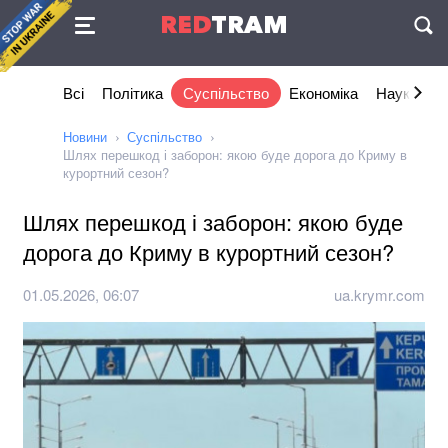
Угода
RED
TRAM
П
Всі
Політика
Суспільство
Економіка
Наука та I
Новини
Суспільство
Шлях перешкод і заборон: якою буде дорога до Криму в
курортний сезон?
Шлях перешкод і заборон: якою буде
дорога до Криму в курортний сезон?
01.05.2026, 06:07
ua.krymr.com