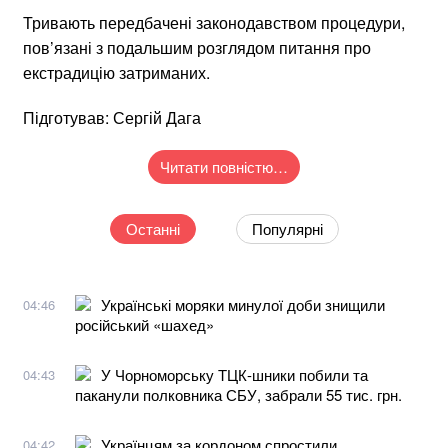
Тривають передбачені законодавством процедури,
пов’язані з подальшим розглядом питання про
екстрадицію затриманих.
Підготував: Сергій Дага
Читати повністю…
Останні
Популярні
Українські моряки минулої доби знищили
04:46
російський «шахед»
У Чорноморську ТЦК-шники побили та
04:43
паканули полковника СБУ, забрали 55 тис. грн.
Українцям за кордоном спростили
04:42