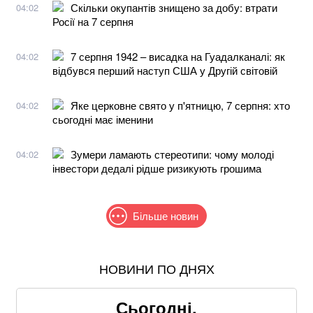
Скільки окупантів знищено за добу: втрати
04:02
Росії на 7 серпня
7 серпня 1942 – висадка на Гуадалканалі: як
04:02
відбувся перший наступ США у Другій світовій
Яке церковне свято у п'ятницю, 7 серпня: хто
04:02
сьогодні має іменини
Зумери ламають стереотипи: чому молоді
04:02
інвестори дедалі рідше ризикують грошима
Більше новин
НОВИНИ ПО ДНЯХ
В МЗС заявили, що слова Залужного щодо членства
в НАТО були вирвані з контексту
Сьогодні,