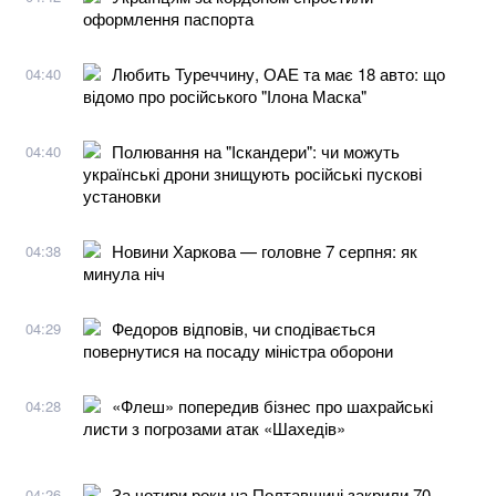
оформлення паспорта
Любить Туреччину, ОАЕ та має 18 авто: що
04:40
відомо про російського "Ілона Маска"
Полювання на "Іскандери": чи можуть
04:40
українські дрони знищують російські пускові
установки
Новини Харкова — головне 7 серпня: як
04:38
минула ніч
Федоров відповів, чи сподівається
04:29
повернутися на посаду міністра оборони
«Флеш» попередив бізнес про шахрайські
04:28
листи з погрозами атак «Шахедів»
За чотири роки на Полтавщині закрили 70
04:26