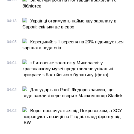
бібліотек
Українці отримують найменшу зарплату в
04:18
Європі: скільки це в євро
Корецький: з 1 вересня на 20% підвищується
04:05
зарплата педагогів
«Литовське золото» у Миколаєві: у
04:04
краєзнавчому музеї представлено унікальні
прикраси з балтійського бурштину (фото)
Для ударів по Росії: Федоров заявив, що
04:02
веде важливі переговори з Маском щодо Starlink
Ворог просочується під Покровськом, а ЗСУ
04:02
покращують позиції на Півдні: огляд фронту від
ISW