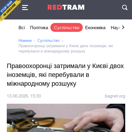
Угода
RED
TRAM
П
Всі
Політика
Суспільство
Економіка
Наука та I
Новини
Суспільство
Правоохоронці затримали у Києві двох іноземців, які
перебували в міжнародному розшуку
Правоохоронці затримали у Києві двох
іноземців, які перебували в
міжнародному розшуку
13.06.2026, 15:30
bagnet.org