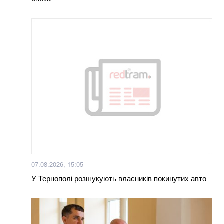
Суд у справі загиблого внаслідок бійки
маршрутника: захист клопотав про відвід судді через
упередженість
Залишилося мало часу: розвідка США шокувала
новим прогнозом щодо нападу Путіна на НАТО
Вже 24 серпня українці отримають грошову
допомогу: хто у списку
Кого немає на військовому обліку: податкова
передасть Міноборони дані про чоловіків
07.08.2026, 15:05
Чому Зеленський призначив Умєрова главою СЗР і
У Тернополі розшукують власників покинутих авто
що буде далі (ФОТО)
Більше новин