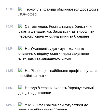
Тернопіль: фахівці обмінюються досвідом в
15:05
ЛОР-сфері
Світові медіа: Росія штампує балістичні
15:03
ракети швидше, ніж Захід встигає виробляти
перехоплювачі — огляд війни за 6 серпня
На Уманщині судитимуть колишню
14:54
очільницю відділу освіти через закупівлю
електрики за завищеною ціною
На Рівненщині найбільше профінансували
14:53
пенсійні виплати
Негода 8 серпня охопить Україну: сильні
14:53
дощі, град і шквали
У МЗС Росії закликали готуватися до
14:53
затяжної війни проти України