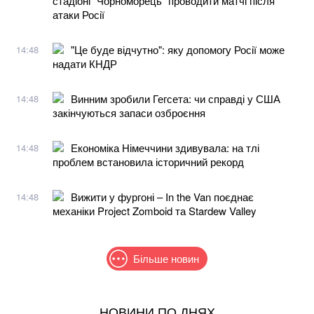
стадіоні "Чорноморець" проводити матчі після
атаки Росії
"Це буде відчутно": яку допомогу Росії може
14:48
надати КНДР
Винним зробили Гегсета: чи справді у США
14:48
закінчуються запаси озброєння
Економіка Німеччини здивувала: на тлі
14:48
проблем встановила історичний рекорд
Вижити у фургоні – In the Van поєднає
14:48
механіки Project Zomboid та Stardew Valley
Більше новин
НОВИНИ ПО ДНЯХ
В МЗС заявили, що слова Залужного щодо членства