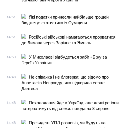
Які податки принесли найбільше грошей
14:51
бюджету: статистика із Сумщини
Російські військові намагаються прорватися
14:51
до Лимана через Зарічне та Ямпіль
У Миколаєві відбудеться забіг «Біжу за
14:50
Героїв України»
Не співачка і не блогерка: що відомо про
14:48
Анастасію Неправду, яка підкорила серце
Дантеса
Похолодання йде в Україну, але деякі регіони
14:48
потерпатимуть від спеки: погода на 8 серпня
Президент УПЛ розповів, чи будуть на
14:48