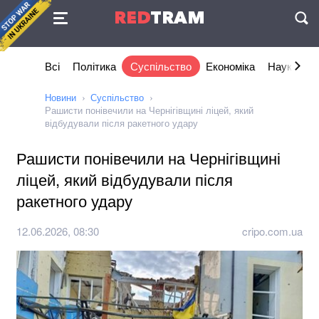
Угода
RED
TRAM
П
Всі
Політика
Суспільство
Економіка
Наука та I
Новини
Суспільство
Рашисти понівечили на Чернігівщині ліцей, який
відбудували після ракетного удару
Рашисти понівечили на Чернігівщині
ліцей, який відбудували після
ракетного удару
12.06.2026, 08:30
cripo.com.ua