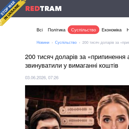
RED
TRAM
Всі
Політика
Суспільство
Економіка
Н
Новини
Суспільство
200 тисяч доларів за «при
200 тисяч доларів за «припинення 
звинуватили у вимаганні коштів
03.06.2026, 07:26