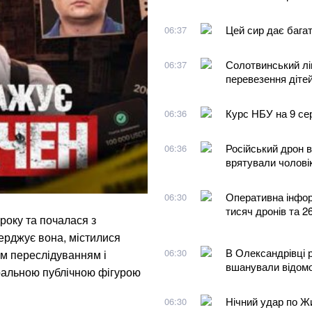
Цей сир дає багат
06:37
Солотвинський лі
06:37
перевезення діте
Курс НБУ на 9 сер
06:36
Російський дрон в
06:36
врятували чолові
Оперативна інфор
06:30
тисяч дронів та 2
 року та почалася з
верджує вона, містилися
В Олександрівці 
06:30
м переслідуванням і
вшанували відом
ральною публічною фігурою
Нічний удар по Ж
06:30