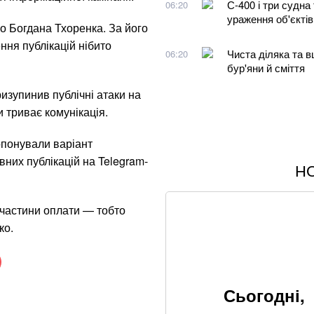
С-400 і три судна
06:20
ураження об'єктів
о Богдана Тхоренка. За його
ння публікацій нібито
Чиста діляка та в
06:20
бур'яни й сміття
изупинив публічні атаки на
 триває комунікація.
ропонували варіант
них публікацій на Telegram-
Н
Хацкевич: Гуцуля
Через повагу до 
 частини оплати — тобто
мільйонів на рік
ко.
Google прибирає 
вже у 2027 році
Сьогодні,
росія створює бой