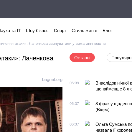
аука та IT
Шоу бізнес
Спорт
Стиль життя
Блог
пинення атаки»: Лаченкова звинуватили у вимаганні коштів
атаки»: Лаченкова
Останні
Популярн
bagnet.org
Внаслідок нічної
06:39
щонайменше 8 л
8 фраз у щоденном
06:37
(Відео)
Ольга Сумська по
06:37
назвала її корол