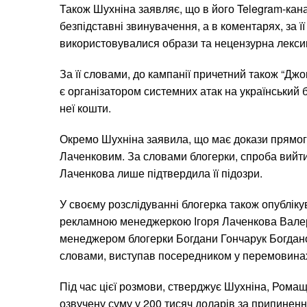
Також Шухніна заявляє, що в його Telegram-ка
безпідставні звинувачення, а в коментарях, за ї
використовувалися образи та нецензурна лекси
За її словами, до кампанії причетний також “Дж
є організатором системних атак на український б
неї кошти.
Окремо Шухніна заявила, що має докази прямого
Лаченковим. За словами блогерки, спроба вийти
Лаченкова лише підтвердила її підозри.
У своєму розслідуванні блогерка також опублік
рекламною менеджеркою Ігоря Лаченкова Валері
менеджером блогерки Богдани Гончарук Богданом
словами, виступав посередником у перемовина
Під час цієї розмови, стверджує Шухніна, Рома
озвучену суму у 200 тисяч доларів за припиненн