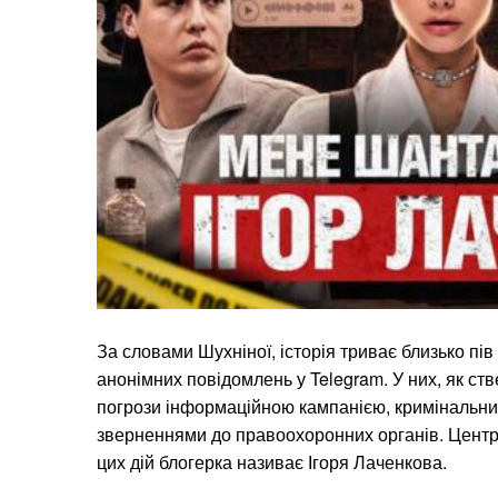
За словами Шухніної, історія триває близько пів
анонімних повідомлень у Telegram. У них, як ст
погрози інформаційною кампанією, кримінальни
зверненнями до правоохоронних органів. Цент
цих дій блогерка називає Ігоря Лаченкова.