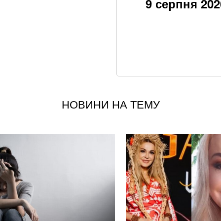
9 серпня 202
Пенсія без стажу:
працював
Залишилося мало
щодо нападу Пут
Чи може Іран завд
відповідь
НОВИНИ НА ТЕМУ
"Америка буде за
гарантій безпеки 
Сильні морози ста
Другий тур без ша
Зеленський
Кого немає на ві