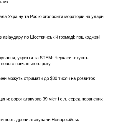
алих
ла Україну та Росію оголосити мораторій на удари
в авіаудару по Шосткинській громаді: пошкоджені
ування, укриття та STEM: Черкаси готують
 нового навчального року
ни можуть отримати до $30 тисяч на розвиток
ни: ворог атакував 39 міст і сіл, серед поранених
ти порт: дрони атакували Новоросійськ