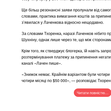
Ще більш резонансні заяви пролунали від самог
словами, практика вимагання коштів за припине
з’явилася у Лаченкова відносно нещодавно.
За словами Тхоренка, наразі Лаченков нібито пр
Шухніну, однак лише через те, що між сторонами
Крім того, як стверджує блогерка, їй навіть зап
розтермінування платежу за припинення негатив
каналі «Лачен пише».
«Знижок немає. Крайнім варіантом були чотири
чотири місяці по $50 000», — розповідає Тхорен
Читати повністю…