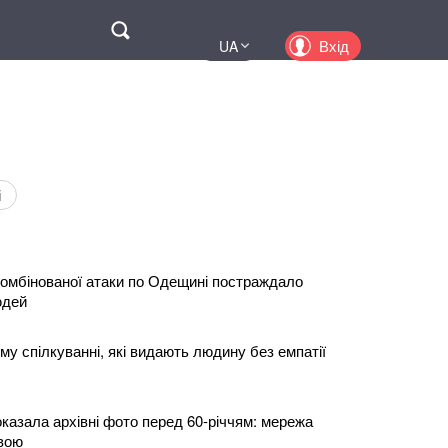
Поиск
Вхід
UA
EN
PL
KZ
RU
і
 комбінованої атаки по Одещині постраждало
юдей
у спілкуванні, які видають людину без емпатії
казала архівні фото перед 60-річчям: мережа
евою