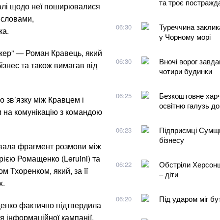
та троє постражд
налі щодо неї поширювалися
ї словами,
Туреччина заклика
06:30
ка.
у Чорному морі
окер” — Роман Кравець, який
Вночі ворог завда
06:30
ізнес та також вимагав від
чотири будинки
Безкоштовне харч
06:25
 зв’язку між Кравцем і
освітню галузь до
 на комунікацію з командою
Підприємці Сумщи
06:23
бізнесу
увала фрагмент розмови між
єю Ромащенко (Leruini) та
Обстріли Херсонщи
06:22
 Тхоренком, який, за її
– діти
х.
Під ударом міг бу
06:20
щенко фактично підтвердила
я інформаційної кампанії.