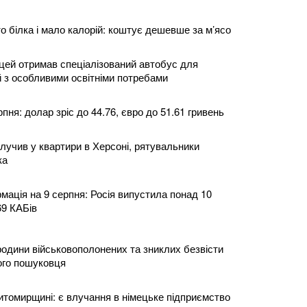
о білка і мало калорій: коштує дешевше за м’ясо
цей отримав спеціалізований автобус для
й з особливими освітніми потребами
пня: долар зріс до 44.76, євро до 51.61 гривень
лучив у квартири в Херсоні, рятувальники
ка
мація на 9 серпня: Росія випустила понад 10
69 КАБів
родини військовополонених та зниклих безвісти
ого пошуковця
итомирщині: є влучання в німецьке підприємство