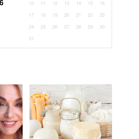
6
10
11
12
13
14
15
16
 скільки отримає пенсіонер, який ніколи не
17
18
19
20
21
22
23
24
25
26
27
28
29
30
 часу: розвідка США шокувала новим прогнозом
31
іна на НАТО
ати ракетного удару по Києву: аналітик дав
 нас": Зеленський розкрив деталі потужних
від США після війни
нуть рідкістю: як зміниться українська зима
нсів: опитування показало, кому програє
йськовому обліку: податкова передасть Міноборони