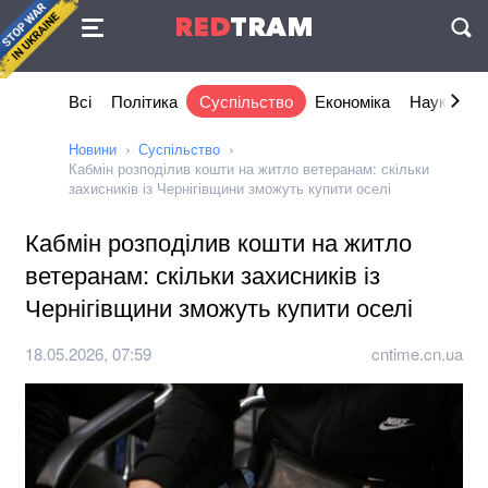
Угода
RED
TRAM
П
Всі
Політика
Суспільство
Економіка
Наука та I
Новини
Суспільство
Кабмін розподілив кошти на житло ветеранам: скільки
захисників із Чернігівщини зможуть купити оселі
Кабмін розподілив кошти на житло
ветеранам: скільки захисників із
Чернігівщини зможуть купити оселі
18.05.2026, 07:59
cntime.cn.ua