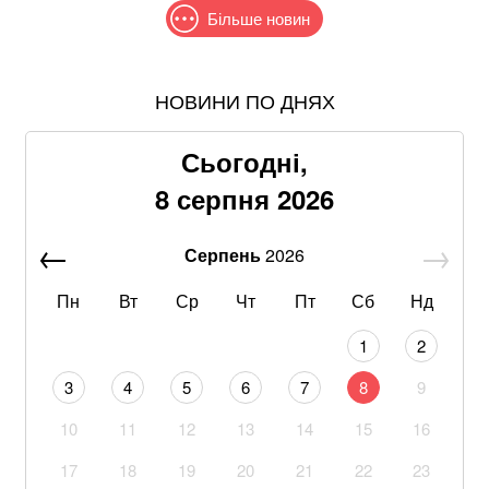
Більше новин
НОВИНИ ПО ДНЯХ
Понад 9,2 млрд грн: що відомо про нову гучну
справу "ПриватБанку"
Сьогодні,
Хацкевич: Гуцуляк навіть не прийшов потиснути
8 серпня 2026
руку президенту
Серпень
2026
Хвиля похолодання накриє Україну: Діденко назвала
дату завершення аномальної спеки
Пн
Вт
Ср
Чт
Пт
Сб
Нд
Через повагу до Реалу: Родрі отримуватиме в
1
2
Барселоні 15 мільйонів на рік
3
4
5
6
7
8
9
Що корисніше — кавун чи диня: експерти дали
10
11
12
13
14
15
16
пораду
17
18
19
20
21
22
23
Google прибирає одну з найзручніших функцій