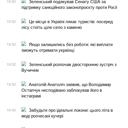
Зеленський подякував Сенату США за
19:52
підтримку санкційного законопроєкту проти Росії
Це місце в Україні лякає туристів: посеред
19:52
лісу стоїть ціле село з каменю
Якщо залишились без роботи: які виплати
19:52
зможуть отримати українці
Зеленський розпочав двосторонню зустріч з
19:52
Вучичем
Анатолій Анатоліч заявив, що Володимир
19:52
Остапчук несподівано заблокував його в
інстаграмі
Забудьте про ідеальні локони: цього літа в
19:45
моді розчесані кучері