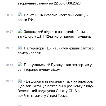
вторгнення станом на 22:00 07.08.2026
Сенат США схвалив «пекельні санкції»
20:00
проти РФ
Зеленський відповів на петицію батька
19:57
загиблого у ДТП 12-річного Григорія Глушича
На території ТЦК на Житомирщині раптово
19:57
помер чоловік
Португальський Бусаку став четвертим у
19:55
світі терапевтичним лісом
«Це допомагає посилити тиск на агресора,
19:55
щоб закінчити цю божевільну російську війну» –
Зеленський подякував Сенату США за
прийняття закону Ліндсі Грема