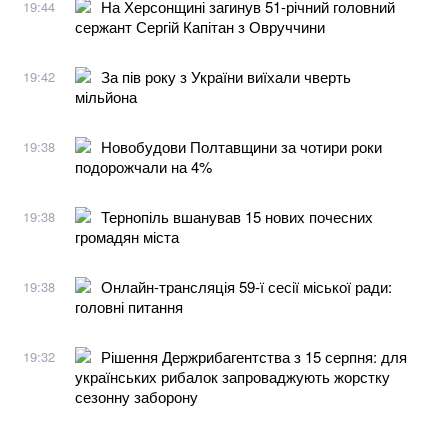
На Херсонщині загинув 51-річний головний
19:44
сержант Сергій Капітан з Овруччини
За пів року з України виїхали чверть
19:42
мільйона
Новобудови Полтавщини за чотири роки
19:38
подорожчали на 4%
Тернопіль вшанував 15 нових почесних
19:38
громадян міста
Онлайн-трансляція 59-ї сесії міської ради:
19:38
головні питання
Рішення Держрибагентства з 15 серпня: для
19:32
українських рибалок запроваджують жорстку
сезонну заборону