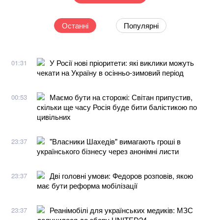
Останні
Популярні
У Росії нові пріоритети: які виклики можуть
01:31
чекати на Україну в осінньо-зимовий період
Маємо бути на сторожі: Світан припустив,
00:53
скільки ще часу Росія буде бити балістикою по
цивільних
"Власники Шахедів" вимагають гроші в
23:37
українського бізнесу через анонімні листи
Дві головні умови: Федоров розповів, якою
23:37
має бути реформа мобілізації
Реанімобілі для українських медиків: МЗС
23:37
долучилося до збору UNITED24