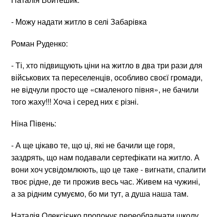
- Можу надати житло в селі Забарівка
Роман Руденко:
- Ті, хто підвищують ціни на житло в два три рази для
військових та переселенців, особливо своєї громади,
не відчули просто ще «смаленого півня», не бачили
того жаху!!! Хоча і серед них є різні.
Ніна Півень:
- А ще цікаво те, що ці, які не бачили ще горя,
заздрять, що нам подавали сертефікати на житло. А
вони хоч усвідомлюють, що це таке - вигнати, спалити
твоє рідне, де ти прожив весь час. Живем на чужині,
а за рідним сумуємо, бо ми тут, а душа наша там.
Наталія Олексієнко пропонує переобладнати школу