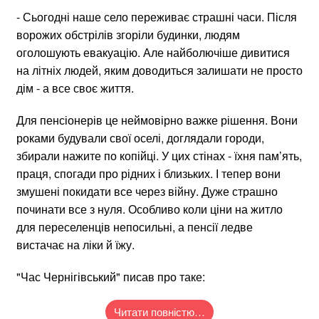
- Сьогодні наше село переживає страшні часи. Після
ворожих обстрілів згоріли будинки, людям
оголошують евакуацію. Але найболючіше дивитися
на літніх людей, яким доводиться залишати не просто
дім - а все своє життя.
Для пенсіонерів це неймовірно важке рішення. Вони
роками будували свої оселі, доглядали городи,
збирали нажите по копійці. У цих стінах - їхня пам’ять,
праця, спогади про рідних і близьких. І тепер вони
змушені покидати все через війну. Дуже страшно
починати все з нуля. Особливо коли ціни на житло
для переселенців непосильні, а пенсії ледве
вистачає на ліки й їжу.
"Час Чернігівський" писав про таке:
Читати повністю…