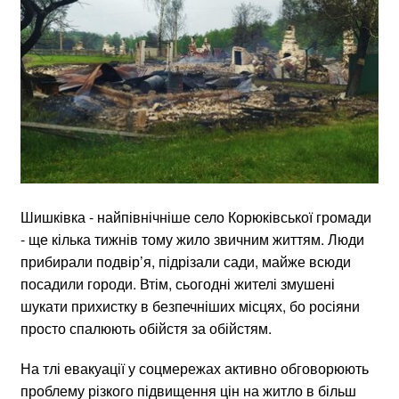
Шишківка - найпівнічніше село Корюківської громади
- ще кілька тижнів тому жило звичним життям. Люди
прибирали подвір’я, підрізали сади, майже всюди
посадили городи. Втім, сьогодні жителі змушені
шукати прихистку в безпечніших місцях, бо росіяни
просто спалюють обійстя за обійстям.
На тлі евакуації у соцмережах активно обговорюють
проблему різкого підвищення цін на житло в більш