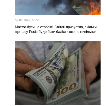
Рівень води підніметься до 20 см: українців
попереджають про затоплення
Великдень і комендантська година: про обмеження
07.08.2026, 00:53
на Чернігівщині
Маємо бути на сторожі: Світан припустив, скільки
ще часу Росія буде бити балістикою по цивільних
Більше новин