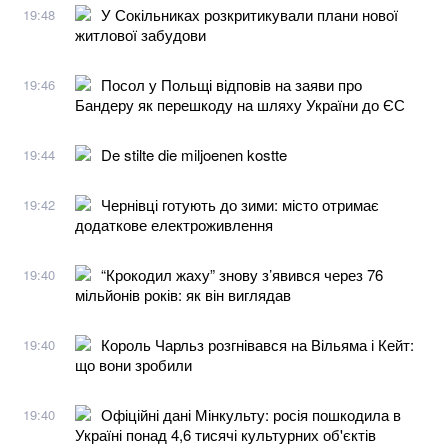
У Сокільниках розкритикували плани нової
19:48
житлової забудови
Посол у Польщі відповів на заяви про
19:46
Бандеру як перешкоду на шляху України до ЄС
De stilte die miljoenen kostte
19:44
Чернівці готують до зими: місто отримає
19:42
додаткове електроживлення
“Крокодил жаху” знову з’явився через 76
19:40
мільйонів років: як він виглядав
Король Чарльз розгнівався на Вільяма і Кейт:
19:40
що вони зробили
Офіційні дані Мінкульту: росія пошкодила в
19:40
Україні понад 4,6 тисячі культурних об'єктів