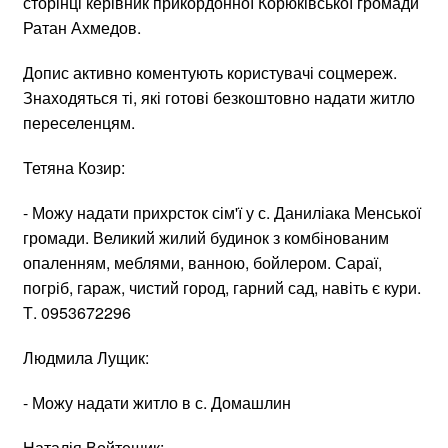
сторінці керівник прикордонної Корюківської громади
Ратан Ахмедов.
Допис активно коментують користувачі соцмереж.
Знаходяться ті, які готові безкоштовно надати житло
переселенцям.
Тетяна Козир:
- Можу надати прихрсток сім'ї у с. Даниліака Менської
громади. Великий жилий будинок з комбінованим
опаленням, меблями, ванною, бойлером. Сараї,
погріб, гараж, чистий город, гарний сад, навіть є кури.
Т. 0953672296
Людмила Лущик:
- Можу надати житло в с. Домашлин
Наталія Войтешик: