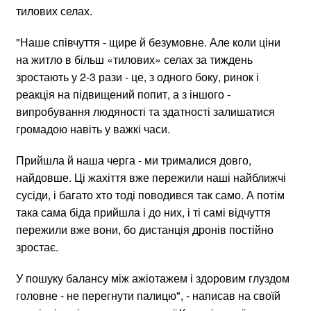
тилових селах.
"Наше співчуття - щире й безумовне. Але коли ціни
на житло в більш «тилових» селах за тиждень
зростають у 2-3 рази - це, з одного боку, ринок і
реакція на підвищений попит, а з іншого -
випробування людяності та здатності залишатися
громадою навіть у важкі часи.
Прийшла й наша черга - ми трималися довго,
найдовше. Ці жахіття вже пережили наші найближчі
сусіди, і багато хто тоді поводився так само. А потім
така сама біда прийшла і до них, і ті самі відчуття
пережили вже вони, бо дистанція дронів постійно
зростає.
У пошуку балансу між ажіотажем і здоровим глуздом
головне - не перегнути палицю", - написав на своїй