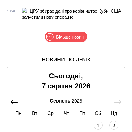
ЦРУ збирає дані про керівництво Куби: США
19:40
запустили нову операцію
Більше новин
НОВИНИ ПО ДНЯХ
Знищені печі, склади та роки роботи: що
залишилося після удару по "Епіцентру"
Сьогодні,
Без води не вижити: Шмигаль розкрив, куди планує
7 серпня 2026
бити Росія
Серпень
2026
З 28 ракет – жодної збитої: Повітряні сили ЗСУ
озвучили деталі нічного обстрілу
Пн
Вт
Ср
Чт
Пт
Сб
Нд
Не лишилось ні стін, ні одягу: балістика РФ знищила
1
2
склади PUMA та INTERTOP