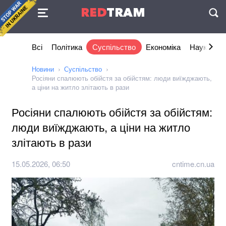
Угода
RED
TRAM
П
Всі
Політика
Суспільство
Економіка
Наука та I
Новини
Суспільство
Росіяни спалюють обійстя за обійстям: люди виїжджають,
а ціни на житло злітають в рази
Росіяни спалюють обійстя за обійстям:
люди виїжджають, а ціни на житло
злітають в рази
15.05.2026, 06:50
cntime.cn.ua