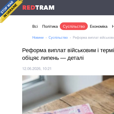
RED
TRAM
Всі
Політика
Суспільство
Економіка
Н
Новини
Суспільство
Реформа виплат військови
Реформа виплат військовим і терм
обіцяє липень — деталі
12.06.2026, 10:21