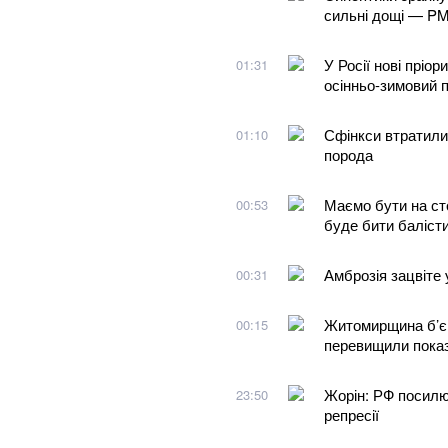
сильні дощі — P
У Росії нові пріор
01:31
осінньо-зимовий 
Сфінкси втратили
01:10
порода
Маємо бути на сто
00:53
буде бити баліст
Амброзія зацвіте 
00:31
Житомирщина б’є 
00:15
перевищили показ
Жорін: РФ посилю
23:50
репресії