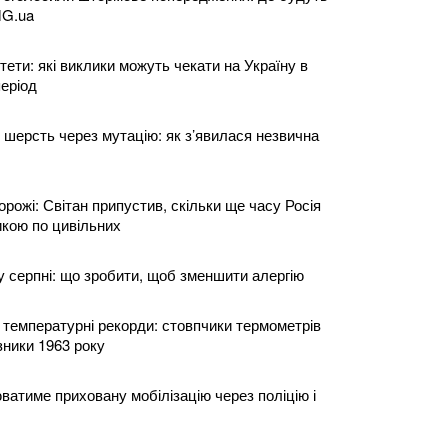
MG.ua
итети: які виклики можуть чекати на Україну в
період
 шерсть через мутацію: як з’явилася незвична
рожі: Світан припустив, скільки ще часу Росія
икою по цивільних
у серпні: що зробити, щоб зменшити алергію
температурні рекорди: стовпчики термометрів
ники 1963 року
ватиме приховану мобілізацію через поліцію і