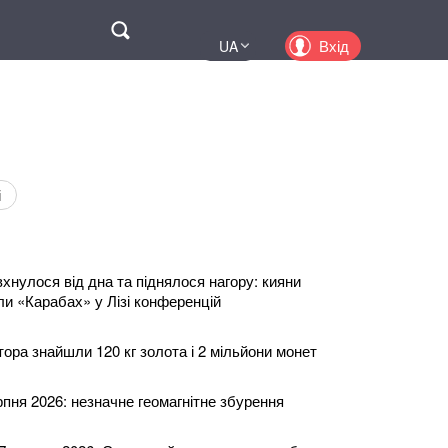
Поиск
Вхід
UA
EN
PL
KZ
RU
і
хнулося від дна та піднялося нагору: кияни
ли «Карабах» у Лізі конференцій
тора знайшли 120 кг золота і 2 мільйони монет
ерпня 2026: незначне геомагнітне збурення