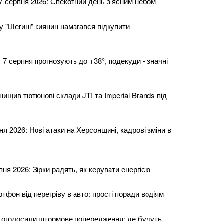
 7 серпня 2026: Спекотний день з ясним небом
у "Шегині" киянин намагався підкупити
 7 серпня прогнозують до +38°, подекуди - значні
нищив тютюнові склади JTI та Imperial Brands під
ня 2026: Нові атаки на Херсонщині, кадрові зміни в
пня 2026: Зірки радять, як керувати енергією
тфон від перегріву в авто: прості поради водіям
 оголосили штормове попередження: де будуть