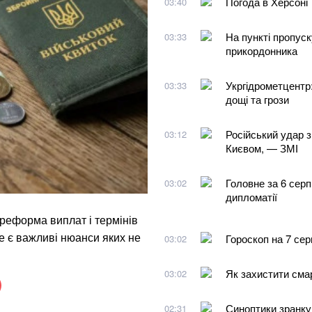
Погода в Херсоні
03:40
На пункті пропуск
03:33
прикордонника
Укргідрометцентр:
03:33
дощі та грози
Російський удар з
03:12
Києвом, — ЗМІ
Головне за 6 серп
03:02
дипломатії
 реформа виплат і термінів
ле є важливі нюанси яких не
Гороскоп на 7 сер
03:02
Як захистити смар
03:02
Синоптики зранку
02:31