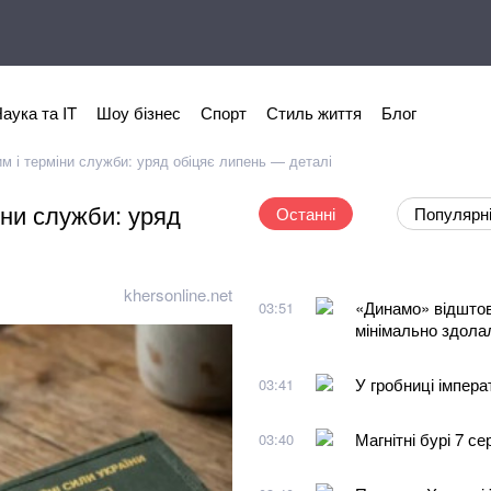
аука та IT
Шоу бізнес
Спорт
Стиль життя
Блог
м і терміни служби: уряд обіцяє липень — деталі
іни служби: уряд
Останні
Популярн
khersonline.net
«Динамо» відштов
03:51
мінімально здола
У гробниці імпера
03:41
Магнітні бурі 7 с
03:40