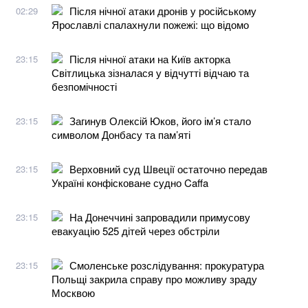
Після нічної атаки дронів у російському
02:29
Ярославлі спалахнули пожежі: що відомо
Після нічної атаки на Київ акторка
23:15
Світлицька зізналася у відчутті відчаю та
безпомічності
Загинув Олексій Юков, його ім’я стало
23:15
символом Донбасу та пам’яті
Верховний суд Швеції остаточно передав
23:15
Україні конфісковане судно Caffa
На Донеччині запровадили примусову
23:15
евакуацію 525 дітей через обстріли
Смоленське розслідування: прокуратура
23:15
Польщі закрила справу про можливу зраду
Москвою