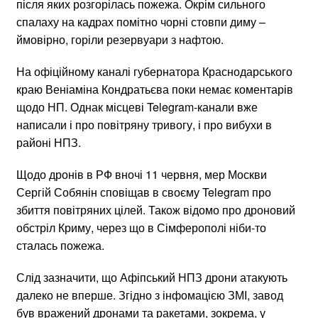
після яких розгорілась пожежа. Окрім сильного
спалаху на кадрах помітно чорні стовпи диму –
ймовірно, горіли резервуари з нафтою.
На офіційному каналі губернатора Краснодарського
краю Веніаміна Кондратьєва поки немає коментарів
щодо НП. Однак місцеві Telegram-канали вже
написали і про повітряну тривогу, і про вибухи в
районі НПЗ.
Щодо дронів в РФ вночі 11 червня, мер Москви
Сергій Собянін сповіщав в своєму Telegram про
збиття повітряних цілей. Також відомо про дроновий
обстріл Криму, через що в Сімферополі ніби-то
сталась пожежа.
Слід зазначити, що Афіпський НПЗ дрони атакують
далеко не вперше. Згідно з інфомацією ЗМІ, завод
був вражений дронами та ракетами, зокрема, у