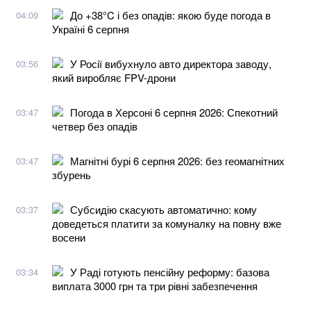
До +38°C і без опадів: якою буде погода в
04:09
Україні 6 серпня
У Росії вибухнуло авто директора заводу,
03:56
який виробляє FPV-дрони
Погода в Херсоні 6 серпня 2026: Спекотний
03:47
четвер без опадів
Магнітні бурі 6 серпня 2026: без геомагнітних
03:47
збурень
Субсидію скасують автоматично: кому
03:37
доведеться платити за комуналку на повну вже
восени
У Раді готують пенсійну реформу: базова
03:34
виплата 3000 грн та три рівні забезпечення