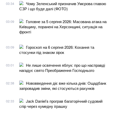
Чому Зеленський призначив Умєрова главою
03:34
СЗР і що буде далі (ФОТО)
Головне за 5 серпня 2026: Масована атака на
03:09
Київщину, поранені на Херсонщині, ситуація на
фронті
Гороскоп на 6 серпня 2026: Кохання та
03:09
стосунки під знаком зірок
Не лише освячення яблук: про що насправді
03:01
нагадує свято Преображення Господнього
Нововведення діє вже кілька днів: Ощадбанк
02:38
запровадив зміни, які стосуються рахунків
Jack Daniel’s програв багаторічний судовий
02:33
спір через кумедну іграшку