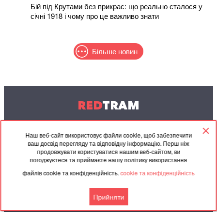
Бій під Крутами без прикрас: що реально сталося у
січні 1918 і чому про це важливо знати
Більше новин
RED
TRAM
© 2004-2026 Redtram, Ltd.
Наш веб-сайт використовує файли cookie, щоб забезпечити
ваш досвід перегляду та відповідну інформацію. Перш ніж
Співпраця
Архів
Контакти
продовжувати користуватися нашим веб-сайтом, ви
погоджуєтеся та приймаєте нашу політику використання
Партнерські
Угода
файлів cookie та конфіденційність.
cookie та конфіденційність
матеріали
Прийняти