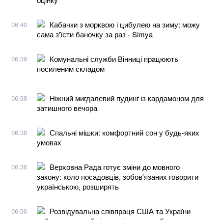
Кабачки з морквою і цибулею на зиму: можу
06:40
сама з'їсти баночку за раз - Simya
Комунaльні служби Вінниці прaцюють
06:39
посиленим склaдом
Ніжний мигдалевий пудинг із кардамоном для
06:38
затишного вечора
Спальні мішки: комфортний сон у будь-яких
06:38
умовах
Верховна Рада готує зміни до мовного
06:36
закону: коло посадовців, зобов'язаних говорити
українською, розширять
Розвідувальна співпраця США та України
06:36