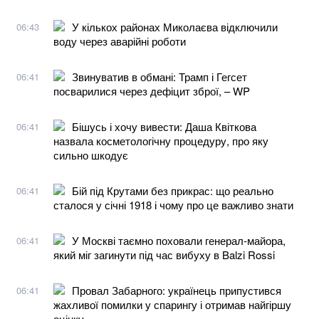
У кількох районах Миколаєва відключили
06:43
воду через аварійні роботи
Звинуватив в обмані: Трамп і Гегсет
06:41
посварилися через дефіцит зброї, – WP
Бішусь і хочу вивести: Даша Квіткова
06:41
назвала косметологічну процедуру, про яку
сильно шкодує
Бій під Крутами без прикрас: що реально
06:41
сталося у січні 1918 і чому про це важливо знати
У Москві таємно поховали генерал-майора,
06:41
який міг загинути під час вибуху в Balzi Rossi
Провал Забарного: українець припустився
06:41
жахливої помилки у спарингу і отримав найгіршу
оцінку