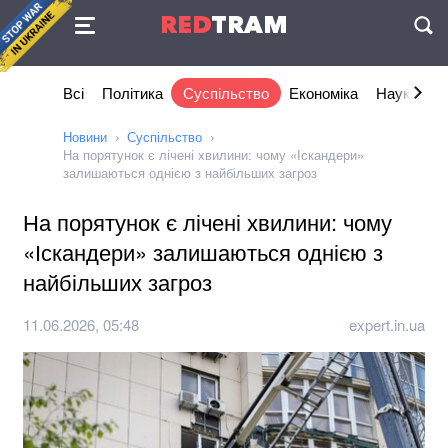
Угода
RED
TRAM
П
Всі
Політика
Суспільство
Економіка
Наука та I
Новини
Суспільство
На порятунок є лічені хвилини: чому «Іскандери»
залишаються однією з найбільших загроз
На порятунок є лічені хвилини: чому
«Іскандери» залишаються однією з
найбільших загроз
11.06.2026, 05:48
expert.in.ua