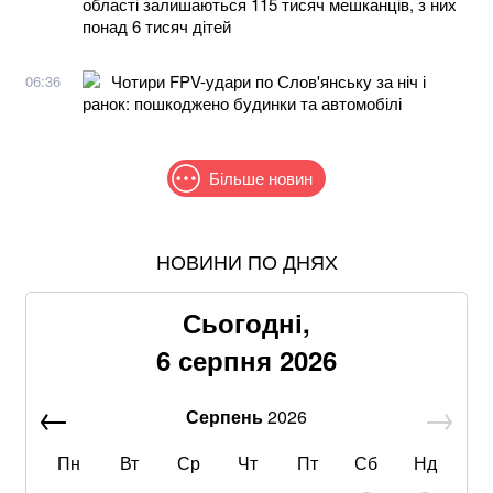
області залишаються 115 тисяч мешканців, з них
понад 6 тисяч дітей
Чотири FPV-удари по Слов'янську за ніч і
06:36
ранок: пошкоджено будинки та автомобілі
Більше новин
НОВИНИ ПО ДНЯХ
Після нічної атаки дронів у російському Ярославлі
спалахнули пожежі: що відомо
Сьогодні,
Жодної ракети збити не вдалося: у ПС розповіли
6 серпня 2026
деталі нічної російської атаки
Серпень
2026
В МЗС заявили, що слова Залужного щодо членства
в НАТО були вирвані з контексту
Пн
Вт
Ср
Чт
Пт
Сб
Нд