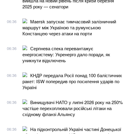
вийшла на новий рівень після кризи березня
2025 року — сенатори
Maersk запускає тимчасовий залізничний
06:36
маршрут між Україною та румунською
Констанцею через атаки на порти
Серпнева спека перевантажує
06:36
енергосистему: Укренерго дало поради, як
уникнути відключень
КНДР передала Росії понад 100 балістичних
06:36
ракет: ISW попередив про посилення ударів по
Україні
Винищувачі НАТО у липні 2026 року на 250%
06:36
частіше перехоплювали російські літаки на
східному фланзі Альянсу
На підконтрольній Україні частині Донецької
06:36