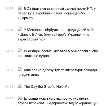
​​ЄС і Британія ввели нові санкції проти РФ: у
04:36
переліку є виробники ракет «Іскандер-М» і
«Сармат»
​​У Миколаєві відбудеться традиційний забіг
04:36
«Шаную Воїнів, біжу за Героїв України» – як
зареєструватися
Внаслідок російських атак в Миколаєві знову
04:36
пошкоджене судно
Київ побив одразу три температурні рекорди
04:35
за один день
The Day the Ground Held Me
04:18
Блокада морського експорту: українські
04:12
аграрії втрачають надприбутки від рекордних цін