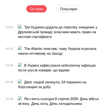
Останні
Популярні
Три будинки додали до переліку знищених у
04:53
Дружківській громаді: власники мають право на
житлові сертифікати
The Atlantic пояснив, чому Україна втратила
04:49
хвилю оптимізму на Заході
В Україні зафіксували небезпечну інфекцію
04:49
після укусів комарів: що відомо
Двоє людей загинули, 24 поранено на
04:49
Херсонщині за добу
Які свята сьогодні 8 серпня 2026: День військ
04:49
зв’язку, День кота, День холодильника