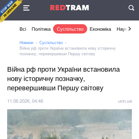
Угода
RED
TRAM
П
Всі
Політика
Суспільство
Економіка
Наука та I
Новини
Суспільство
Війна рф проти України встановила нову історичну
позначку, перевершивши Першу світову
Війна рф проти України встановила
нову історичну позначку,
перевершивши Першу світову
11.06.2026, 04:46
unn.ua