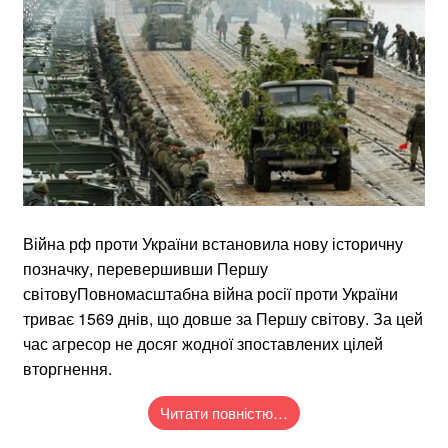
Війна рф проти України встановила нову історичну
позначку, перевершивши Першу
світовуПовномасштабна війна росії проти України
триває 1569 днів, що довше за Першу світову. За цей
час агресор не досяг жодної зпоставлених цілей
вторгнення.
Читати повністю…