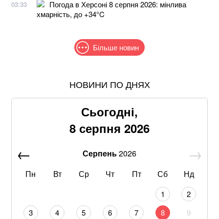
Погода в Херсоні 8 серпня 2026: мінлива
03:33
хмарність, до +34°C
Більше новин
НОВИНИ ПО ДНЯХ
Понад 9,2 млрд грн: що відомо про нову гучну
справу "ПриватБанку"
Сьогодні,
Хацкевич: Гуцуляк навіть не прийшов потиснути
8 серпня 2026
руку президенту
Серпень
2026
Хвиля похолодання накриє Україну: Діденко назвала
дату завершення аномальної спеки
Пн
Вт
Ср
Чт
Пт
Сб
Нд
Через повагу до Реалу: Родрі отримуватиме в
1
2
Барселоні 15 мільйонів на рік
3
4
5
6
7
8
9