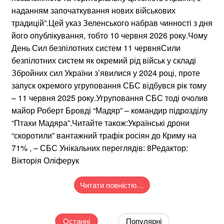
наданням започаткування нових військових
традицій”.Цей указ Зеленського набрав чинності з дня
його опублікування, тобто 10 червня 2026 року.Чому
День Сил безпілотних систем 11 червняСили
безпілотних систем як окремий рід військ у складі
Збройних сил України з’явилися у 2024 році, проте
запуск окремого угруповання СБС відбувся рік тому
– 11 червня 2025 року.Угруповання СБС тоді очолив
майор Роберт Бровді “Мадяр” – командир підрозділу
“Птахи Мадяра”.Читайте також:Українські дрони
“скоротили” вантажний трафік росіян до Криму на
71% , – СБС Унікальних переглядів: 8Редактор:
Вікторія Оліферук
Читати повністю…
Останні
Популярні