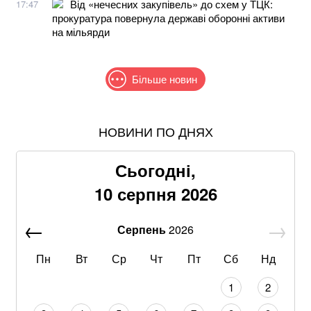
Від «нечесних закупівель» до схем у ТЦК:
17:47
прокуратура повернула державі оборонні активи
на мільярди
Більше новин
НОВИНИ ПО ДНЯХ
Росія нарощує ракетний терор: якою є загроза
блекаутів в Україні
Сьогодні,
Зеленський: США домовилися щомісяця постачати
10 серпня 2026
Україні ракети-перехоплювачі Patriot
Серпень
2026
На території одного з нацпарків Одещини волонтери
провели толоку й зібрали 32 тонни сміття (фото)
Пн
Вт
Ср
Чт
Пт
Сб
Нд
Работоргівля під виглядом працевлаштування:
1
2
КНДР постачає жінок до РФ