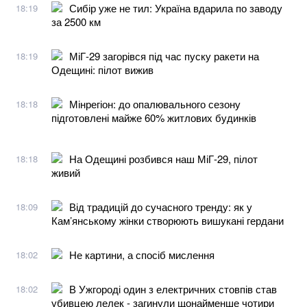
Сибір уже не тил: Україна вдарила по заводу
18:19
за 2500 км
МіГ-29 загорівся під час пуску ракети на
18:19
Одещині: пілот вижив
Мінрегіон: до опалювального сезону
18:18
підготовлені майже 60% житлових будинків
На Одещині розбився наш МіГ-29, пілот
18:18
живий
Від традицій до сучасного тренду: як у
18:09
Кам’янському жінки створюють вишукані гердани
Не картини, а спосіб мислення
18:02
В Ужгороді один з електричних стовпів став
18:02
убивцею лелек - загинули щонайменше чотири