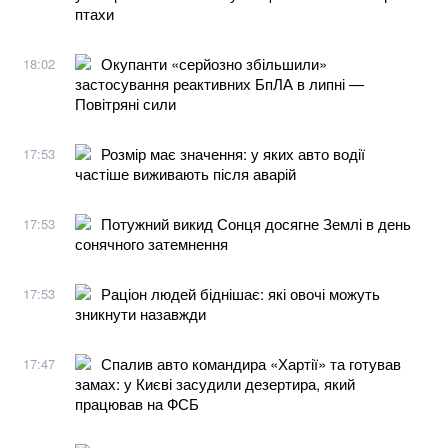
птахи
Окупанти «серйозно збільшили»
18:02
застосування реактивних БпЛА в липні —
Повітряні сили
Розмір має значення: у яких авто водії
17:53
частіше виживають після аварій
Потужний викид Сонця досягне Землі в день
17:53
сонячного затемнення
Раціон людей біднішає: які овочі можуть
17:53
зникнути назавжди
Спалив авто командира «Хартії» та готував
17:47
замах: у Києві засудили дезертира, який
працював на ФСБ