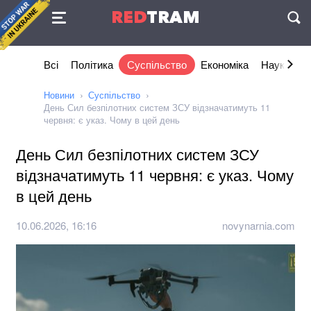
Угода
RED
TRAM
П
Всі
Політика
Суспільство
Економіка
Наука та I
Новини
Суспільство
День Сил безпілотних систем ЗСУ відзначатимуть 11
червня: є указ. Чому в цей день
День Сил безпілотних систем ЗСУ
відзначатимуть 11 червня: є указ. Чому
в цей день
10.06.2026, 16:16
novynarnia.com