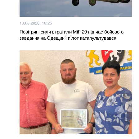
Hollywood Reporter
Рівень води підніметься до 20 см: українців
10.08.2026, 18:25
попереджають про затоплення
Повітряні сили втратили МіГ-29 під час бойового
завдання на Одещині: пілот катапультувався
Більше новин