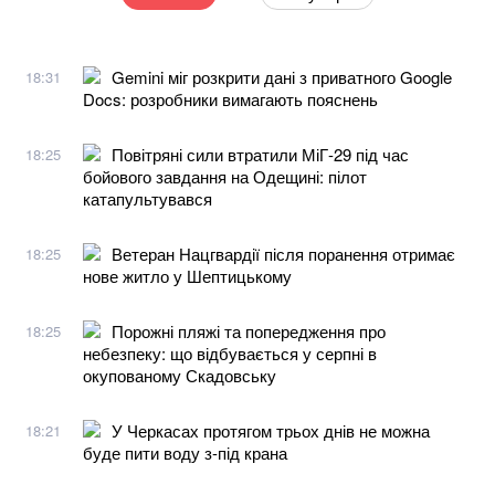
Gemini міг розкрити дані з приватного Google
18:31
Docs: розробники вимагають пояснень
Повітряні сили втратили МіГ-29 під час
18:25
бойового завдання на Одещині: пілот
катапультувався
Ветеран Нацгвардії після поранення отримає
18:25
нове житло у Шептицькому
Порожні пляжі та попередження про
18:25
небезпеку: що відбувається у серпні в
окупованому Скадовську
У Черкасах протягом трьох днів не можна
18:21
буде пити воду з-під крана