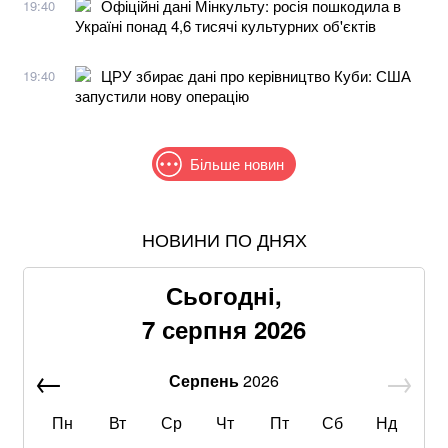
Офіційні дані Мінкульту: росія пошкодила в
19:40
Україні понад 4,6 тисячі культурних об'єктів
ЦРУ збирає дані про керівництво Куби: США
19:40
запустили нову операцію
Більше новин
НОВИНИ ПО ДНЯХ
В МЗС заявили, що слова Залужного щодо членства
в НАТО були вирвані з контексту
Сьогодні,
Пенсіонерам доплатять за стаж: хто отримає по 519
7 серпня 2026
гривень у серпні
Серпень
2026
Знищені печі, склади та роки роботи: що
залишилося після удару по "Епіцентру"
Пн
Вт
Ср
Чт
Пт
Сб
Нд