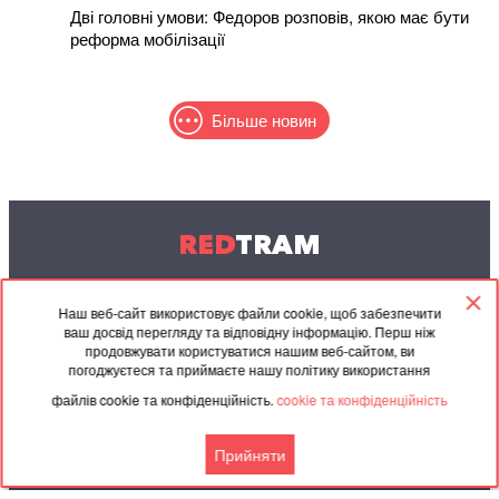
Дві головні умови: Федоров розповів, якою має бути
реформа мобілізації
Більше новин
RED
TRAM
© 2004-2026 Redtram, Ltd.
Наш веб-сайт використовує файли cookie, щоб забезпечити
ваш досвід перегляду та відповідну інформацію. Перш ніж
Співпраця
Архів
Контакти
продовжувати користуватися нашим веб-сайтом, ви
погоджуєтеся та приймаєте нашу політику використання
Партнерські
Угода
файлів cookie та конфіденційність.
cookie та конфіденційність
матеріали
Прийняти