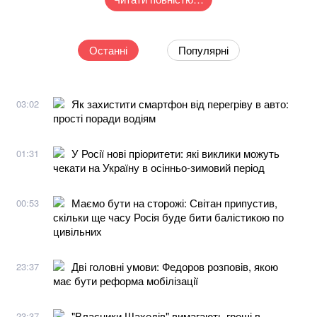
Останні
Популярні
Як захистити смартфон від перегріву в авто:
03:02
прості поради водіям
У Росії нові пріоритети: які виклики можуть
01:31
чекати на Україну в осінньо-зимовий період
Маємо бути на сторожі: Світан припустив,
00:53
скільки ще часу Росія буде бити балістикою по
цивільних
Дві головні умови: Федоров розповів, якою
23:37
має бути реформа мобілізації
"Власники Шахедів" вимагають гроші в
23:37