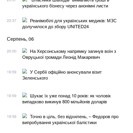
українського бізнесу через анонімні листи
Реанімобілі для українських медиків: МЗС
23:37
долучилося до збору UNITED24
Серпень, 06
На Херсонському напрямку загинув воїн з
20:00
Овруцької громади Леонід Макаревич
У Сербії офіційно анонсували візит
19:59
Зеленського
Шукає їх уже понад 10 років: як чоловік
19:59
випадково викинув 800 мільйонів доларів
Точно в ціль, без відхилень, – Федоров про
19:59
випробування української балістики