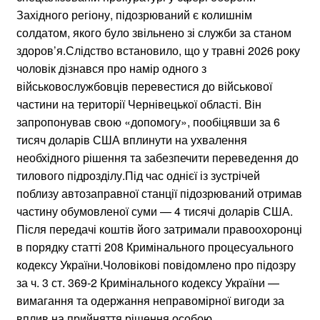
Західного регіону, підозрюваний є колишнім
солдатом, якого було звільнено зі служби за станом
здоров’я.Слідство встановило, що у травні 2026 року
чоловік дізнався про намір одного з
військовослужбовців перевестися до військової
частини на території Чернівецької області. Він
запропонував свою «допомогу», пообіцявши за 6
тисяч доларів США вплинути на ухвалення
необхідного рішення та забезпечити переведення до
тилового підрозділу.Під час однієї із зустрічей
поблизу автозаправної станції підозрюваний отримав
частину обумовленої суми — 4 тисячі доларів США.
Після передачі коштів його затримали правоохоронці
в порядку статті 208 Кримінального процесуального
кодексу України.Чоловікові повідомлено про підозру
за ч. 3 ст. 369-2 Кримінального кодексу України —
вимагання та одержання неправомірної вигоди за
вплив на прийняття рішення особою,