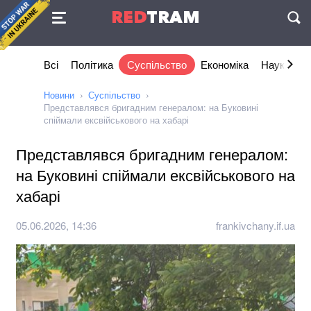
Угода
RED
TRAM
П
Всі
Політика
Суспільство
Економіка
Наука та I
Новини
Суспільство
Представлявся бригадним генералом: на Буковині
спіймали ексвійськового на хабарі
Представлявся бригадним генералом:
на Буковині спіймали ексвійськового на
хабарі
05.06.2026, 14:36
frankivchany.if.ua