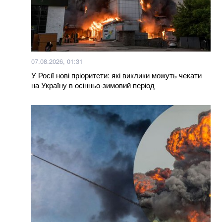
100% фальсифікат: у Тернополі продають масло з
заводу, який давно перетворився на руїни
Нагороджені посмертно: у Хмельницькому нагороди
07.08.2026, 01:31
загиблих Героїв отримали їх родини
У Росії нові пріоритети: які виклики можуть чекати
на Україну в осінньо-зимовий період
Більше новин