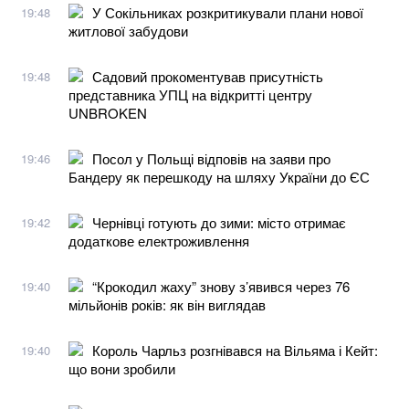
У Сокільниках розкритикували плани нової
19:48
житлової забудови
Садовий прокоментував присутність
19:48
представника УПЦ на відкритті центру
UNBROKEN
Посол у Польщі відповів на заяви про
19:46
Бандеру як перешкоду на шляху України до ЄС
Чернівці готують до зими: місто отримає
19:42
додаткове електроживлення
“Крокодил жаху” знову з’явився через 76
19:40
мільйонів років: як він виглядав
Король Чарльз розгнівався на Вільяма і Кейт:
19:40
що вони зробили